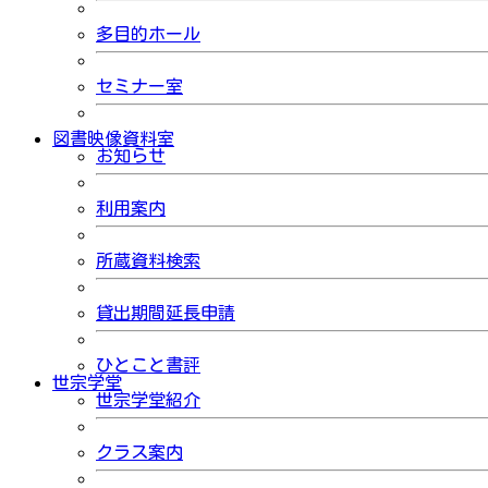
多目的ホール
セミナー室
図書映像資料室
お知らせ
利用案内
所蔵資料検索
貸出期間延長申請
ひとこと書評
世宗学堂
世宗学堂紹介
クラス案内