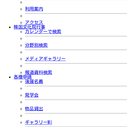
利用案内
アクセス
韓国文化院行事
カレンダーで検索
分野別検索
メディアギャラリー
報道資料検索
各種申請
後援名義
見学会
物品貸出
ギャラリーMI