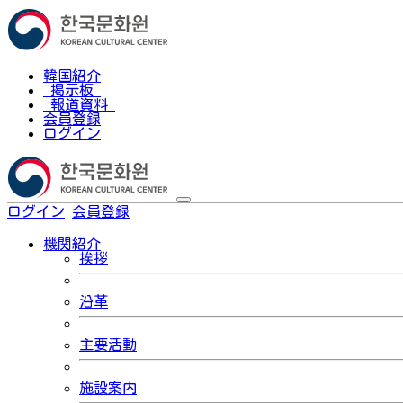
韓国紹介
掲示板
報道資料
会員登録
ログイン
ログイン
会員登録
한국어
機関紹介
挨拶
沿革
主要活動
施設案内