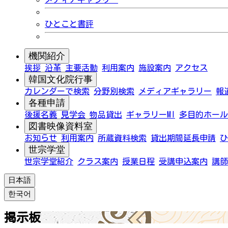
ひとこと書評
機関紹介
挨拶
沿革
主要活動
利用案内
施設案内
アクセス
韓国文化院行事
カレンダーで検索
分野別検索
メディアギャラリー
報
各種申請
後援名義
見学会
物品貸出
ギャラリーMI
多目的ホール
図書映像資料室
お知らせ
利用案内
所蔵資料検索
貸出期間延長申請
ひ
世宗学堂
世宗学堂紹介
クラス案内
授業日程
受講申込案内
講師
日本語
한국어
掲示板