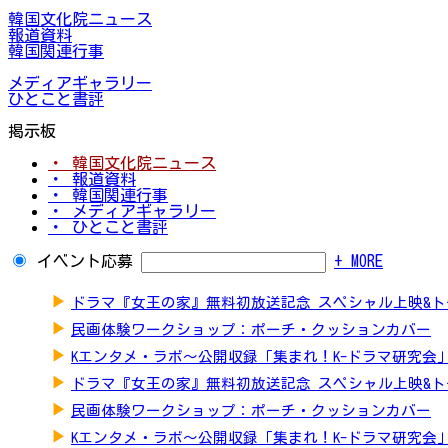
韓国文化院ニュース
報道資料
韓国関連行事
メディアギャラリー
ひとこと書評
掲示板
・ 韓国文化院ニュース
・ 報道資料
・ 韓国関連行事
・ メディアギャラリー
・ ひとこと書評
イベント応募
+ MORE
▶
ドラマ『女王の家』無料初放送記念 スペシャル上映&
▶
民画体験ワークショップ：ポーチ・クッションカバー
▶
Kエンタメ・ラボ～公開収録「集まれ！K-ドラマ研究会
▶
ドラマ『女王の家』無料初放送記念 スペシャル上映&
▶
民画体験ワークショップ：ポーチ・クッションカバー
▶
Kエンタメ・ラボ～公開収録「集まれ！K-ドラマ研究会