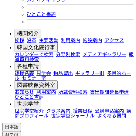
ひとこと書評
機関紹介
挨拶
沿革
主要活動
利用案内
施設案内
アクセス
韓国文化院行事
カレンダーで検索
分野別検索
メディアギャラリー
報
道資料検索
各種申請
後援名義
見学会
物品貸出
ギャラリーMI
多目的ホー
ル
セミナー室
図書映像資料室
お知らせ
利用案内
所蔵資料検索
貸出期間延長申請
ひとこと書評
世宗学堂
世宗学堂紹介
クラス案内
授業日程
受講申込案内
講
師プロフィール
世宗学堂ジャーナル
よくある質問
日本語
한국어