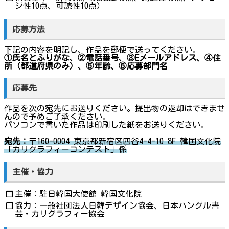
ジ性10点、可読性10点）
応募方法
下記の内容を明記し、作品を郵便で送ってください。
①氏名とふりがな、②電話番号、③Eメールアドレス、④住
所（都道府県のみ）、⑤年齢、⑥応募部門名
応募先
作品を次の宛先にお送りください。提出物の返却はできませ
んので予めご了承ください。
パソコンで書いた作品は印刷した紙をお送りください。
宛先：
〒160-0004 東京都新宿区四谷4-4-10 8F 韓国文化院
「カリグラフィーコンテスト」係
主催・協力
主催：駐日韓国大使館 韓国文化院
❐
協力：一般社団法人日韓デザイン協会、日本ハングル書
❐
芸・カリグラフィー協会