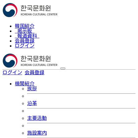
韓国紹介
掲示板
報道資料
会員登録
ログイン
ログイン
会員登録
한국어
機関紹介
挨拶
沿革
主要活動
施設案内