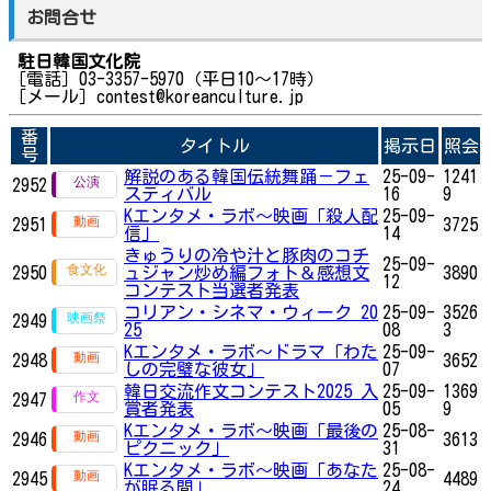
お問合せ
駐日韓国文化院
［電話］03-3357-5970（平日10～17時）
［メール］contest@koreanculture.jp
番
タイトル
掲示日
照会
号
解説のある韓国伝統舞踊－フェ
25-09-
1241
2952
スティバル
16
9
Kエンタメ・ラボ～映画「殺人配
25-09-
2951
3725
信」
14
きゅうりの冷や汁と豚肉のコチ
25-09-
2950
ュジャン炒め編フォト＆感想文
3890
12
コンテスト当選者発表
コリアン・シネマ・ウィーク 20
25-09-
3526
2949
25
08
3
Kエンタメ・ラボ～ドラマ「わた
25-09-
2948
3652
しの完璧な彼女」
07
韓日交流作文コンテスト2025 入
25-09-
1369
2947
賞者発表
05
9
Kエンタメ・ラボ～映画「最後の
25-08-
2946
3613
ピクニック」
31
Kエンタメ・ラボ～映画「あなた
25-08-
2945
4489
が眠る間」
24