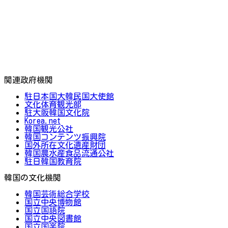
関連政府機関
駐日本国大韓民国大使館
文化体育観光部
駐大阪韓国文化院
Korea.net
韓国観光公社
韓国コンテンツ振興院
国外所在文化遺産財団
韓国農水産食品流通公社
駐日韓国教育院
韓国の文化機関
韓国芸術総合学校
国立中央博物館
国立国語院
国立中央図書館
国立国楽院