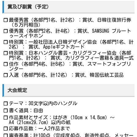
賞及び副賞（予定）
最優秀賞（各部門1名、計2名）：賞状、日韓往復旅行券
❐
（５万円相当）
優秀賞（各部門2名、計4名）：賞状、SAMSUNG ブルート
❐
ゥースイヤホン
特別賞：一般社団法人日韓デザイン協会（各部門1名、計
❐
2名）： 賞状、Appleギフトカード
特別賞：日本ハングル書芸・カリグラフィー協会（各部
❐
門1名、計2名）： 賞状、カリグラフィー書籍＆道具一式
佳作（各部門4名、計8名）：賞状、スマートフォンプリ
❐
ンター
入選（各部門6名、計12名）：賞状、韓国伝統工芸品
❐
大会規定
テーマ：30文字以内のハングル
❐
書く道具：自由
❐
作品素材とサイズ：はがき（10cm x 14.8cm）～
❐
A4（21cmx29.7cm）以内の紙
応募作品数：一人2作品まで
❐
審査基準：計100点（完成度40点、創造性40点、メッセー
❐