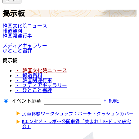
掲示板
韓国文化院ニュース
報道資料
韓国関連行事
メディアギャラリー
ひとこと書評
掲示板
・ 韓国文化院ニュース
・ 報道資料
・ 韓国関連行事
・ メディアギャラリー
・ ひとこと書評
イベント応募
+ MORE
▶
民画体験ワークショップ：ポーチ・クッションカバー
▶
Kエンタメ・ラボ～公開収録「集まれ！K-ドラマ研究
会」