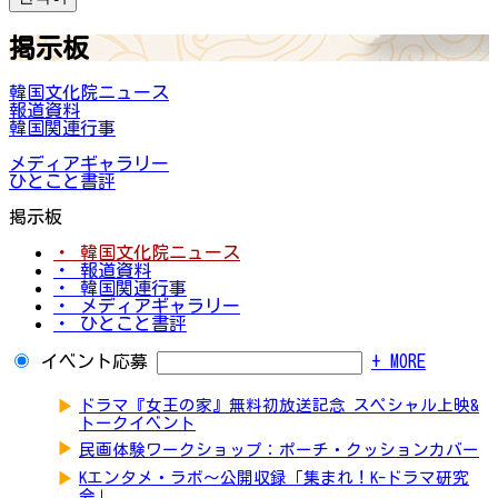
掲示板
韓国文化院ニュース
報道資料
韓国関連行事
メディアギャラリー
ひとこと書評
掲示板
・ 韓国文化院ニュース
・ 報道資料
・ 韓国関連行事
・ メディアギャラリー
・ ひとこと書評
イベント応募
+ MORE
▶
ドラマ『女王の家』無料初放送記念 スペシャル上映&
トークイベント
▶
民画体験ワークショップ：ポーチ・クッションカバー
▶
Kエンタメ・ラボ～公開収録「集まれ！K-ドラマ研究
会」