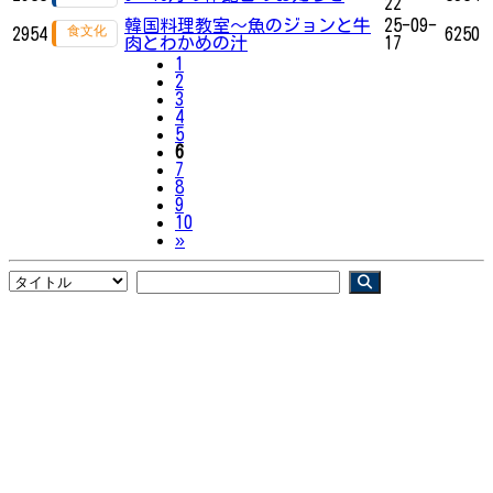
22
韓国料理教室～魚のジョンと牛
25-09-
2954
6250
肉とわかめの汁
17
1
2
3
4
5
6
7
8
9
10
Next
»