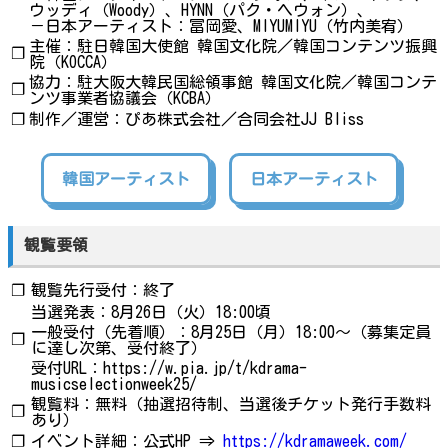
ウッディ（Woody）、HYNN（パク・ヘウォン）、
－日本アーティスト：冨岡愛、MIYUMIYU（竹内美宥）
主催：駐日韓国大使館 韓国文化院／韓国コンテンツ振興
❐
院（KOCCA）
協力：駐大阪大韓民国総領事館 韓国文化院／韓国コンテ
❐
ンツ事業者協議会（KCBA）
❐
制作／運営：ぴあ株式会社／合同会社JJ Bliss
韓国アーティスト
日本アーティスト
観覧要領
❐
観覧先行受付：終了
当選発表：8月26日（火）18:00頃
一般受付（先着順）：8月25日（月）18:00〜（募集定員
❐
に達し次第、受付終了）
受付URL：https://w.pia.jp/t/kdrama-
musicselectionweek25/
観覧料：無料（抽選招待制、当選後チケット発行手数料
❐
あり）
❐
イベント詳細：公式HP ⇒
https://kdramaweek.com/