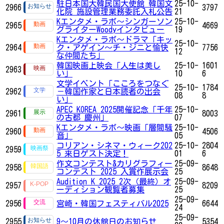
駐日本国大韓民国大使館 韓国文
25-10-
2966
3797
化院 施設管理業務委託入札公告
21
Kエンタメ・ラボ～シンガーソン
25-10-
2965
4669
グライターWoodyインタビュー
19
Kエンタメ・ラボ～ドラマ「キッ
25-10-
2964
ク・アゲイン～チ・ジニと愉快
7756
12
な仲間たち」
韓国映画上映会「人生は美し
25-10-
1601
2963
い」
10
6
文学イベント「こころをつなぐ
25-10-
1784
2962
－韓国作家と日本読者の出会
08
8
い」
APEC KOREA 2025開催記念「千年
25-10-
2961
8003
の古都 慶州」
07
Kエンタメ・ラボ～映画「層間騒
25-10-
2960
4506
音」
05
コリアン・シネマ・ウィーク202
25-10-
2804
2959
5 来日ゲスト決定！
01
6
作文コンテスト&カリグラフィー
25-09-
2958
8648
コンテスト 2025 入賞作展示会
25
Audition K 2025 2次（最終）オ
25-09-
2957
8209
ーディション観覧者募集
25
25-09-
2956
宮崎・韓国フェスティバル2025
6644
24
25-09-
2955
9～10月の休館日のお知らせ
5354