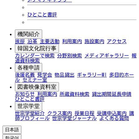
ひとこと書評
機関紹介
挨拶
沿革
主要活動
利用案内
施設案内
アクセス
韓国文化院行事
カレンダーで検索
分野別検索
メディアギャラリー
報
道資料検索
各種申請
後援名義
見学会
物品貸出
ギャラリーMI
多目的ホー
ル
セミナー室
図書映像資料室
お知らせ
利用案内
所蔵資料検索
貸出期間延長申請
ひとこと書評
世宗学堂
世宗学堂紹介
クラス案内
授業日程
受講申込案内
講
師プロフィール
世宗学堂ジャーナル
よくある質問
日本語
한국어