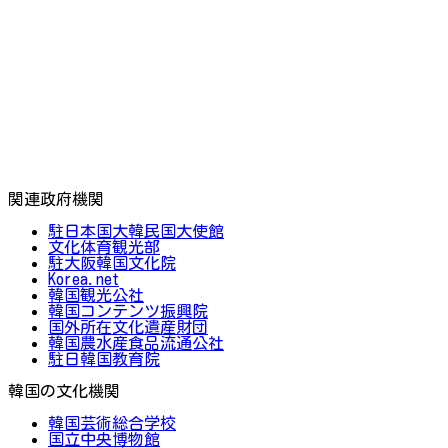
関連政府機関
駐日本国大韓民国大使館
文化体育観光部
駐大阪韓国文化院
Korea.net
韓国観光公社
韓国コンテンツ振興院
国外所在文化遺産財団
韓国農水産食品流通公社
駐日韓国教育院
韓国の文化機関
韓国芸術総合学校
国立中央博物館