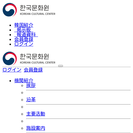
韓国紹介
掲示板
報道資料
会員登録
ログイン
ログイン
会員登録
한국어
機関紹介
挨拶
沿革
主要活動
施設案内