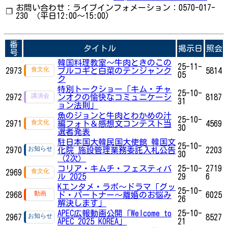
お問い合わせ：ライブインフォメーション：0570-017-
❐
230 （平日12:00～15:00)
番
タイトル
掲示日
照会
号
韓国料理教室～牛肉ときのこの
25-11-
2973
プルコギと白菜のテンジャンク
5814
05
ク
特別トークショー「キム・チャ
25-10-
2972
ンオクの愉快なコミュニケーシ
8187
31
ョン法則」
魚のジョンと牛肉とわかめの汁
25-10-
2971
編フォト＆感想文コンテスト当
4569
30
選者発表
駐日本国大韓民国大使館 韓国文
25-10-
2970
化院 施設管理業務委託入札公告
2203
30
（2次）
コリア・キムチ・フェスティバ
25-10-
2719
2969
ル 2025
29
6
Kエンタメ・ラボ～ドラマ「グッ
25-10-
2968
ド・パートナー～離婚のお悩み
6025
26
解決します」
APEC広報動画公開「Welcome to
25-10-
2967
8527
APEC 2025 KOREA」
21