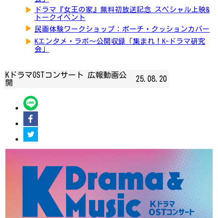
▶
ドラマ『女王の家』無料初放送記念 スペシャル上映&
トークイベント
▶
民画体験ワークショップ：ポーチ・クッションカバー
▶
Kエンタメ・ラボ～公開収録「集まれ！K-ドラマ研究
会」
KドラマOSTコンサート 広報動画公
25.08.20
開