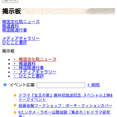
掲示板
韓国文化院ニュース
報道資料
韓国関連行事
メディアギャラリー
ひとこと書評
掲示板
・ 韓国文化院ニュース
・ 報道資料
・ 韓国関連行事
・ メディアギャラリー
・ ひとこと書評
イベント応募
+ MORE
▶
ドラマ『女王の家』無料初放送記念 スペシャル上映&
トークイベント
▶
民画体験ワークショップ：ポーチ・クッションカバー
▶
Kエンタメ・ラボ～公開収録「集まれ！K-ドラマ研究
会」