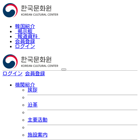
韓国紹介
掲示板
報道資料
会員登録
ログイン
ログイン
会員登録
한국어
機関紹介
挨拶
沿革
主要活動
施設案内