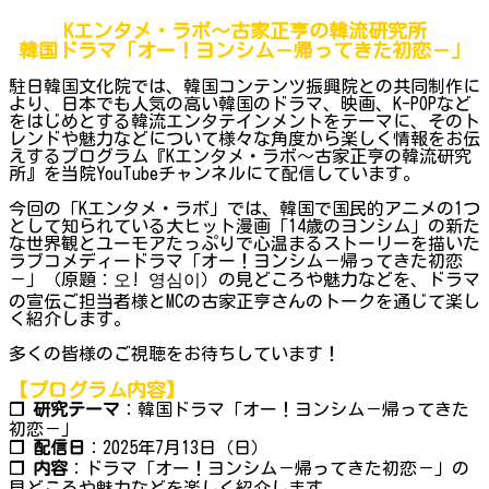
Kエンタメ・ラボ～古家正亨の韓流研究所
韓国ドラマ「オー！ヨンシム－帰ってきた初恋－」
駐日韓国文化院では、韓国コンテンツ振興院との共同制作に
より、日本でも人気の高い韓国のドラマ、映画、K-POPなど
をはじめとする韓流エンタテインメントをテーマに、そのト
レンドや魅力などについて様々な角度から楽しく情報をお伝
えするプログラム『Kエンタメ・ラボ～古家正亨の韓流研究
所』を当院YouTubeチャンネルにて配信しています。
今回の「Kエンタメ・ラボ」では、韓国で国民的アニメの1つ
として知られている大ヒット漫画「14歳のヨンシム」の新た
な世界観とユーモアたっぷりで心温まるストーリーを描いた
ラブコメディードラマ「オー！ヨンシム－帰ってきた初恋
－」（原題：오! 영심이）の見どころや魅力などを、ドラマ
の宣伝ご担当者様とMCの古家正亨さんのトークを通じて楽し
く紹介します。
多くの皆様のご視聴をお待ちしています！
【プログラム内容】
❐ 研究テーマ
：韓国ドラマ「オー！ヨンシム－帰ってきた
初恋－」
❐ 配信日
：2025年7月13日（日）
❐ 内容
：ドラマ「オー！ヨンシム－帰ってきた初恋－」の
見どころや魅力などを楽しく紹介します。