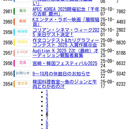
08
7
い」
APEC KOREA 2025開催記念「千年
25-10-
2961
7982
の古都 慶州」
07
Kエンタメ・ラボ～映画「層間騒
25-10-
2960
4493
音」
05
コリアン・シネマ・ウィーク202
25-10-
2802
2959
5 来日ゲスト決定！
01
0
作文コンテスト&カリグラフィー
25-09-
2958
8620
コンテスト 2025 入賞作展示会
25
Audition K 2025 2次（最終）オ
25-09-
2957
8188
ーディション観覧者募集
25
25-09-
2956
宮崎・韓国フェスティバル2025
6632
24
25-09-
2955
9～10月の休館日のお知らせ
5342
22
韓国料理教室～魚のジョンと牛
25-09-
2954
6232
肉とわかめの汁
17
1
2
3
4
5
6
7
8
9