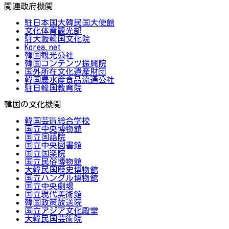
関連政府機関
駐日本国大韓民国大使館
文化体育観光部
駐大阪韓国文化院
Korea.net
韓国観光公社
韓国コンテンツ振興院
国外所在文化遺産財団
韓国農水産食品流通公社
駐日韓国教育院
韓国の文化機関
韓国芸術総合学校
国立中央博物館
国立国語院
国立中央図書館
国立国楽院
国立民俗博物館
大韓民国歴史博物館
国立ハングル博物館
国立中央劇場
国立現代美術館
韓国政策放送院
国立アジア文化殿堂
大韓民国芸術院