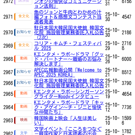
2972
ンオクの愉快なコミュニケーシ
8158
31
ョン法則」
魚のジョンと牛肉とわかめの汁
25-10-
2971
編フォト＆感想文コンテスト当
4547
30
選者発表
駐日本国大韓民国大使館 韓国文
25-10-
2970
化院 施設管理業務委託入札公告
2186
30
（2次）
コリア・キムチ・フェスティバ
25-10-
2716
2969
ル 2025
29
8
Kエンタメ・ラボ～ドラマ「グッ
25-10-
2968
ド・パートナー～離婚のお悩み
6000
26
解決します」
APEC広報動画公開「Welcome to
25-10-
2967
8512
APEC 2025 KOREA」
21
駐日本国大韓民国大使館 韓国文
25-10-
2966
3790
化院 施設管理業務委託入札公告
21
Kエンタメ・ラボ～シンガーソン
25-10-
2965
4654
グライターWoodyインタビュー
19
Kエンタメ・ラボ～ドラマ「キッ
25-10-
2964
ク・アゲイン～チ・ジニと愉快
7736
12
な仲間たち」
韓国映画上映会「人生は美し
25-10-
1599
2963
い」
10
6
文学イベント「こころをつなぐ
25-10-
1782
2962
－韓国作家と日本読者の出会