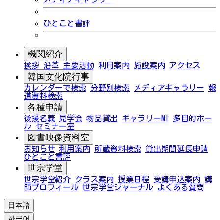
ひとこと書評
機関紹介
挨拶
沿革
主要活動
利用案内
施設案内
アクセス
韓国文化院行事
カレンダーで検索
分野別検索
メディアギャラリー
報
道資料検索
各種申請
後援名義
見学会
物品貸出
ギャラリーMI
多目的ホー
ル
セミナー室
図書映像資料室
お知らせ
利用案内
所蔵資料検索
貸出期間延長申請
ひとこと書評
世宗学堂
世宗学堂紹介
クラス案内
授業日程
受講申込案内
講
師プロフィール
世宗学堂ジャーナル
よくある質問
日本語
한국어