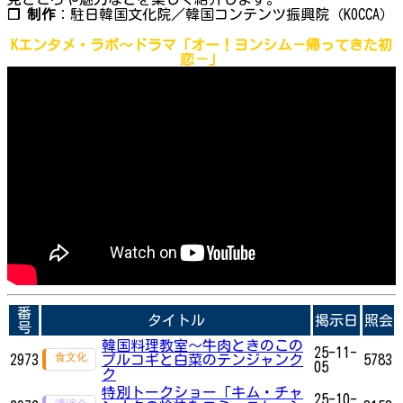
❐ 制作
：駐日韓国文化院／韓国コンテンツ振興院（KOCCA）
Kエンタメ・ラボ～ドラマ「オー！ヨンシム－帰ってきた初
恋－」
番
タイトル
掲示日
照会
号
韓国料理教室～牛肉ときのこの
25-11-
2973
プルコギと白菜のテンジャンク
5783
05
ク
特別トークショー「キム・チャ
25-10-