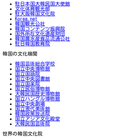
駐日本国大韓民国大使館
文化体育観光部
駐大阪韓国文化院
Korea.net
韓国観光公社
韓国コンテンツ振興院
国外所在文化遺産財団
韓国農水産食品流通公社
駐日韓国教育院
韓国の文化機関
韓国芸術総合学校
国立中央博物館
国立国語院
国立中央図書館
国立国楽院
国立民俗博物館
大韓民国歴史博物館
国立ハングル博物館
国立中央劇場
国立現代美術館
韓国政策放送院
国立アジア文化殿堂
大韓民国芸術院
世界の韓国文化院