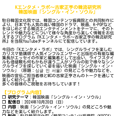
Kエンタメ・ラボ～古家正亨の韓流研究所
韓国映画「シングル・イン・ソウル」
駐日韓国文化院では、韓国コンテンツ振興院との共同制作に
より、日本でも人気の高い韓国のドラマ、映画、K-POPなど
をはじめとする韓流エンタテインメントをテーマに、そのト
レンドや魅力などについて様々な角度から楽しく情報をお伝
えするプログラム『Kエンタメ・ラボ～古家正亨の韓流研究
所』を当院YouTubeチャンネルにて配信しています。
今回の「Kエンタメ・ラボ」では、シングルライフを楽しむ
カリスマ塾講師で人気インフルエンサーと出版社の有能な編
集長がエッセイの作家と編集者として出会い、ライフスタイ
ルも価値観も何もかもが違う二人がソウルの街で様々なシン
グルライフを探していく姿を描いた映画「シングル・イン・
ソウル」（原題：싱글 인 서울）の見どころや魅力などを、
映画の宣伝ご担当者様とMCの古家正亨さんのトークを通じて
楽しく紹介します。
多くの皆様のご視聴をお待ちしています！
【プログラム内容】
❐ 研究テーマ
：韓国映画「シングル・イン・ソウル」
❐ 配信日
：2024年10月20日（日）
❐ 内容
：映画「シングル・イン・ソウル」の見どころや魅
力などを楽しく紹介します。
❐ 制作
：駐日韓国文化院／韓国コンテンツ振興院（KOCCA）