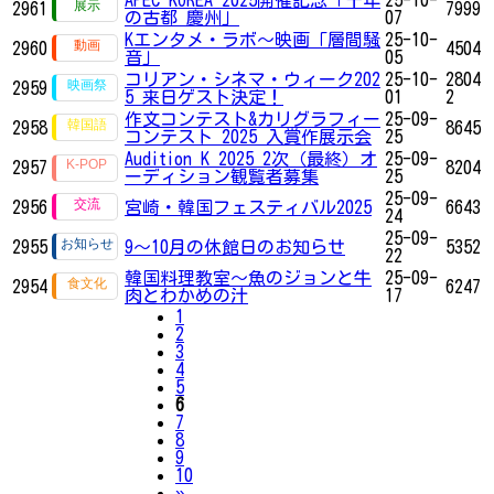
2961
7999
の古都 慶州」
07
Kエンタメ・ラボ～映画「層間騒
25-10-
2960
4504
音」
05
コリアン・シネマ・ウィーク202
25-10-
2804
2959
5 来日ゲスト決定！
01
2
作文コンテスト&カリグラフィー
25-09-
2958
8645
コンテスト 2025 入賞作展示会
25
Audition K 2025 2次（最終）オ
25-09-
2957
8204
ーディション観覧者募集
25
25-09-
2956
宮崎・韓国フェスティバル2025
6643
24
25-09-
2955
9～10月の休館日のお知らせ
5352
22
韓国料理教室～魚のジョンと牛
25-09-
2954
6247
肉とわかめの汁
17
1
2
3
4
5
6
7
8
9
10
Next
»