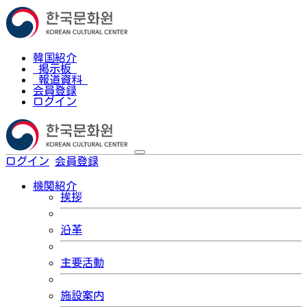
韓国紹介
掲示板
報道資料
会員登録
ログイン
ログイン
会員登録
한국어
機関紹介
挨拶
沿革
主要活動
施設案内