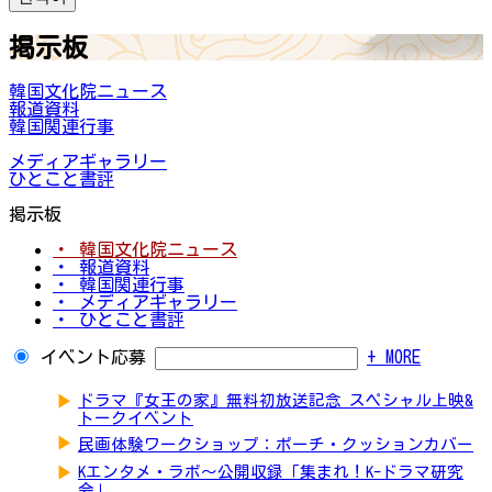
掲示板
韓国文化院ニュース
報道資料
韓国関連行事
メディアギャラリー
ひとこと書評
掲示板
・ 韓国文化院ニュース
・ 報道資料
・ 韓国関連行事
・ メディアギャラリー
・ ひとこと書評
イベント応募
+ MORE
▶
ドラマ『女王の家』無料初放送記念 スペシャル上映&
トークイベント
▶
民画体験ワークショップ：ポーチ・クッションカバー
▶
Kエンタメ・ラボ～公開収録「集まれ！K-ドラマ研究
会」