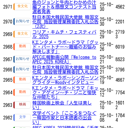
魚のジョンと牛肉とわかめの汁
25-10-
2971
編フォト＆感想文コンテスト当
4562
30
選者発表
駐日本国大韓民国大使館 韓国文
25-10-
2970
化院 施設管理業務委託入札公告
2201
30
（2次）
コリア・キムチ・フェスティバ
25-10-
2719
2969
ル 2025
29
3
Kエンタメ・ラボ～ドラマ「グッ
25-10-
2968
ド・パートナー～離婚のお悩み
6019
26
解決します」
APEC広報動画公開「Welcome to
25-10-
2967
8523
APEC 2025 KOREA」
21
駐日本国大韓民国大使館 韓国文
25-10-
2966
3796
化院 施設管理業務委託入札公告
21
Kエンタメ・ラボ～シンガーソン
25-10-
2965
4667
グライターWoodyインタビュー
19
Kエンタメ・ラボ～ドラマ「キッ
25-10-
2964
ク・アゲイン～チ・ジニと愉快
7754
12
な仲間たち」
韓国映画上映会「人生は美し
25-10-
1601
2963
い」
10
2
文学イベント「こころをつなぐ
25-10-
1784
2962
－韓国作家と日本読者の出会
08
4
い」
APEC KOREA 2025開催記念「千年
25-10-