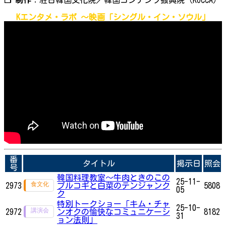
Kエンタメ・ラボ ～映画「シングル・イン・ソウル」
番
タイトル
掲示日
照会
号
韓国料理教室～牛肉ときのこの
25-11-
2973
プルコギと白菜のテンジャンク
5808
05
ク
特別トークショー「キム・チャ
25-10-
2972
ンオクの愉快なコミュニケーシ
8182
31
ョン法則」