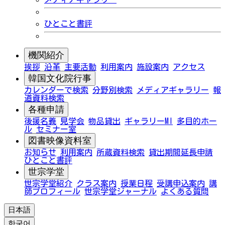
ひとこと書評
機関紹介
挨拶
沿革
主要活動
利用案内
施設案内
アクセス
韓国文化院行事
カレンダーで検索
分野別検索
メディアギャラリー
報
道資料検索
各種申請
後援名義
見学会
物品貸出
ギャラリーMI
多目的ホー
ル
セミナー室
図書映像資料室
お知らせ
利用案内
所蔵資料検索
貸出期間延長申請
ひとこと書評
世宗学堂
世宗学堂紹介
クラス案内
授業日程
受講申込案内
講
師プロフィール
世宗学堂ジャーナル
よくある質問
日本語
한국어