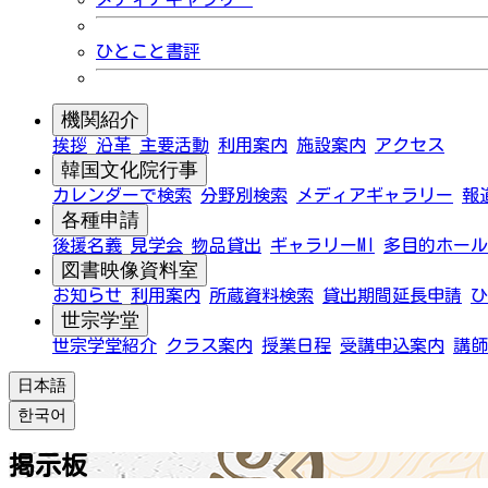
ひとこと書評
機関紹介
挨拶
沿革
主要活動
利用案内
施設案内
アクセス
韓国文化院行事
カレンダーで検索
分野別検索
メディアギャラリー
報
各種申請
後援名義
見学会
物品貸出
ギャラリーMI
多目的ホール
図書映像資料室
お知らせ
利用案内
所蔵資料検索
貸出期間延長申請
ひ
世宗学堂
世宗学堂紹介
クラス案内
授業日程
受講申込案内
講師
日本語
한국어
掲示板