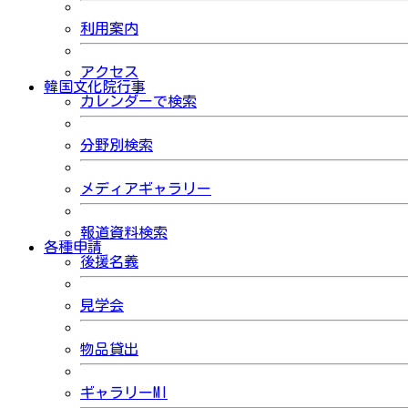
利用案内
アクセス
韓国文化院行事
カレンダーで検索
分野別検索
メディアギャラリー
報道資料検索
各種申請
後援名義
見学会
物品貸出
ギャラリーMI