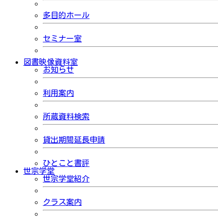
多目的ホール
セミナー室
図書映像資料室
お知らせ
利用案内
所蔵資料検索
貸出期間延長申請
ひとこと書評
世宗学堂
世宗学堂紹介
クラス案内