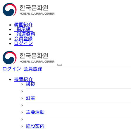
韓国紹介
掲示板
報道資料
会員登録
ログイン
ログイン
会員登録
한국어
機関紹介
挨拶
沿革
主要活動
施設案内