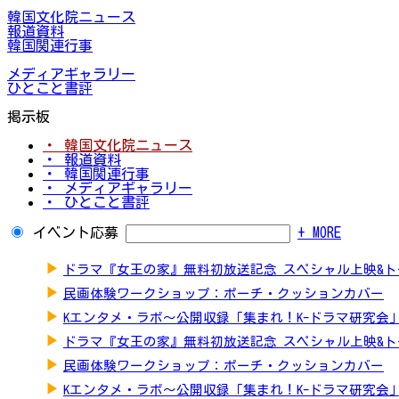
韓国文化院ニュース
報道資料
韓国関連行事
メディアギャラリー
ひとこと書評
掲示板
・ 韓国文化院ニュース
・ 報道資料
・ 韓国関連行事
・ メディアギャラリー
・ ひとこと書評
イベント応募
+ MORE
▶
ドラマ『女王の家』無料初放送記念 スペシャル上映&
▶
民画体験ワークショップ：ポーチ・クッションカバー
▶
Kエンタメ・ラボ～公開収録「集まれ！K-ドラマ研究会
▶
ドラマ『女王の家』無料初放送記念 スペシャル上映&
▶
民画体験ワークショップ：ポーチ・クッションカバー
▶
Kエンタメ・ラボ～公開収録「集まれ！K-ドラマ研究会