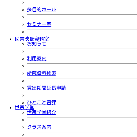
多目的ホール
セミナー室
図書映像資料室
お知らせ
利用案内
所蔵資料検索
貸出期間延長申請
ひとこと書評
世宗学堂
世宗学堂紹介
クラス案内