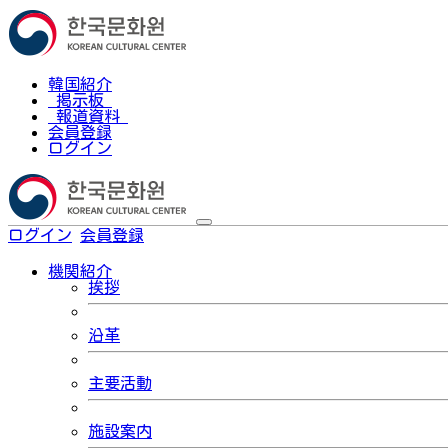
韓国紹介
掲示板
報道資料
会員登録
ログイン
ログイン
会員登録
한국어
機関紹介
挨拶
沿革
主要活動
施設案内