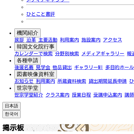
ひとこと書評
機関紹介
挨拶
沿革
主要活動
利用案内
施設案内
アクセス
韓国文化院行事
カレンダーで検索
分野別検索
メディアギャラリー
報
各種申請
後援名義
見学会
物品貸出
ギャラリーMI
多目的ホール
図書映像資料室
お知らせ
利用案内
所蔵資料検索
貸出期間延長申請
ひ
世宗学堂
世宗学堂紹介
クラス案内
授業日程
受講申込案内
講師
日本語
한국어
掲示板