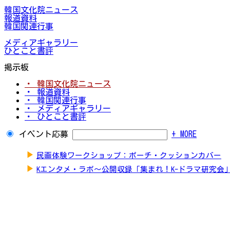
韓国文化院ニュース
報道資料
韓国関連行事
メディアギャラリー
ひとこと書評
掲示板
・ 韓国文化院ニュース
・ 報道資料
・ 韓国関連行事
・ メディアギャラリー
・ ひとこと書評
イベント応募
+ MORE
▶
民画体験ワークショップ：ポーチ・クッションカバー
▶
Kエンタメ・ラボ～公開収録「集まれ！K-ドラマ研究会