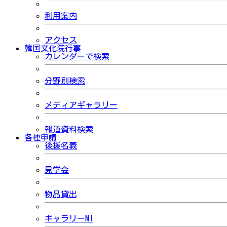
利用案内
アクセス
韓国文化院行事
カレンダーで検索
分野別検索
メディアギャラリー
報道資料検索
各種申請
後援名義
見学会
物品貸出
ギャラリーMI