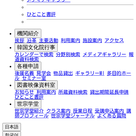
ひとこと書評
機関紹介
挨拶
沿革
主要活動
利用案内
施設案内
アクセス
韓国文化院行事
カレンダーで検索
分野別検索
メディアギャラリー
報
道資料検索
各種申請
後援名義
見学会
物品貸出
ギャラリーMI
多目的ホー
ル
セミナー室
図書映像資料室
お知らせ
利用案内
所蔵資料検索
貸出期間延長申請
ひとこと書評
世宗学堂
世宗学堂紹介
クラス案内
授業日程
受講申込案内
講
師プロフィール
世宗学堂ジャーナル
よくある質問
日本語
한국어