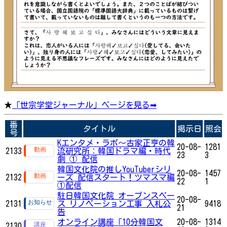
★
「世宗学堂ジャーナル」ページを見る➡
番
タイトル
掲示日
照会
号
Kエンタメ・ラボ～古家正亨の韓
20-08-
1281
2133
流研究所：韓国ドラマ編・時代
23
3
劇 ① 配信
韓国文化院の推しYouTuberシリ
20-08-
1457
2132
ーズ 配信スタート！ツマスマ編
22
1
①配信
駐日韓国文化院 オープンスペー
20-08-
2131
ス リノベーション工事 入札公
9418
21
告
オンライン講座「10分韓国文
20-08-
1314
2130