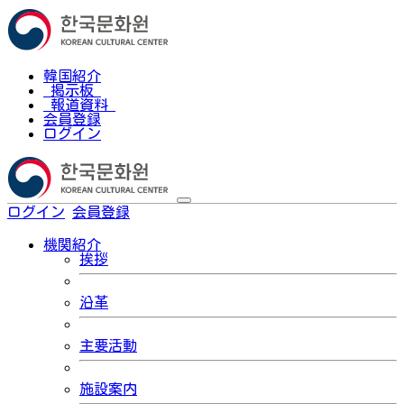
韓国紹介
掲示板
報道資料
会員登録
ログイン
ログイン
会員登録
한국어
機関紹介
挨拶
沿革
主要活動
施設案内