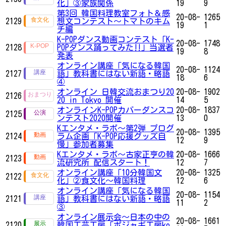
化」③家族関係
19
9
第3回 韓国料理教室フォト＆感
20-08-
1265
2129
想文コンテスト～トマトのキム
19
1
チ編
K-POPダンス動画コンテスト「K-
20-08-
1748
2128
POPダンス踊ってみた‼」​​​​​​当選者
19
8
発表
オンライン講座「気になる韓国
20-08-
1124
2127
語」教科書にはない新語・略語
18
6
④
オンライン 日韓交流おまつり20
20-08-
1902
2126
20 in Tokyo 開催
14
5
オンラインK-POPカバーダンスコ
20-08-
1837
2125
ンテスト2020開催
13
0
Kエンタメ・ラボ～第2弾 プログ
20-08-
1395
2124
ラム企画「K-POP応援グッズ自
12
9
慢」参加者募集
Kエンタメ・ラボ～古家正亨の韓
20-08-
1666
2123
流研究所 配信スタート！
12
7
オンライン講座「10分韓国文
20-08-
1325
2122
化」②食文化〜韓国料理
12
6
オンライン講座「気になる韓国
20-08-
1154
2121
語」教科書にはない新語・略語
11
2
③
オンライン展示会〜日本の中の
20-08-
1661
2120
韓国工芸工房「ポジャギ工房ko