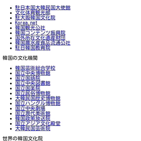
駐日本国大韓民国大使館
文化体育観光部
駐大阪韓国文化院
Korea.net
韓国観光公社
韓国コンテンツ振興院
国外所在文化遺産財団
韓国農水産食品流通公社
駐日韓国教育院
韓国の文化機関
韓国芸術総合学校
国立中央博物館
国立国語院
国立中央図書館
国立国楽院
国立民俗博物館
大韓民国歴史博物館
国立ハングル博物館
国立中央劇場
国立現代美術館
韓国政策放送院
国立アジア文化殿堂
大韓民国芸術院
世界の韓国文化院