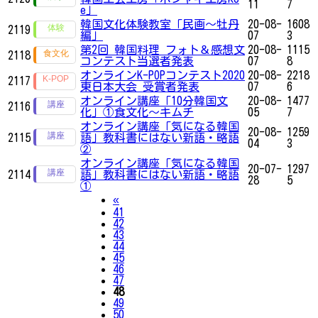
11
7
e」
韓国文化体験教室「民画〜牡丹
20-08-
1608
2119
編」
07
3
第2回 韓国料理 フォト＆感想文
20-08-
1115
2118
コンテスト当選者発表
07
8
オンラインK-POPコンテスト2020
20-08-
2218
2117
東日本大会 受賞者発表
07
6
オンライン講座「10分韓国文
20-08-
1477
2116
化」①食文化〜キムチ
05
7
オンライン講座「気になる韓国
20-08-
1259
2115
語」教科書にはない新語・略語
04
3
②
オンライン講座「気になる韓国
20-07-
1297
2114
語」教科書にはない新語・略語
28
5
①
Previous
«
41
42
43
44
45
46
47
48
49
50