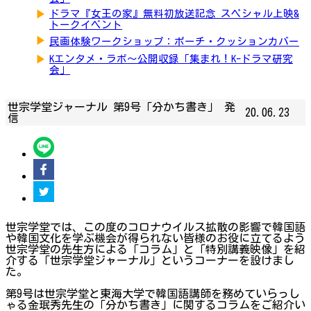
▶
ドラマ『女王の家』無料初放送記念 スペシャル上映&
トークイベント
▶
民画体験ワークショップ：ポーチ・クッションカバー
▶
Kエンタメ・ラボ～公開収録「集まれ！K-ドラマ研究
会」
世宗学堂ジャーナル 第9号「分かち書き」 発
20.06.23
信
世宗学堂では、この度のコロナウイルス拡散の影響で韓国語
や韓国文化を学ぶ機会が得られない皆様のお役に立てるよう
世宗学堂の先生方による「コラム」と「特別講義映像」を紹
介する「世宗学堂ジャーナル」というコーナーを設けまし
た。
第9号は世宗学堂と東海大学で韓国語講師を務めていらっし
ゃる金珉秀先生の「分かち書き」に関するコラムをご紹介い