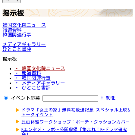
掲示板
韓国文化院ニュース
報道資料
韓国関連行事
メディアギャラリー
ひとこと書評
掲示板
・ 韓国文化院ニュース
・ 報道資料
・ 韓国関連行事
・ メディアギャラリー
・ ひとこと書評
イベント応募
+ MORE
▶
ドラマ『女王の家』無料初放送記念 スペシャル上映&
トークイベント
▶
民画体験ワークショップ：ポーチ・クッションカバー
▶
Kエンタメ・ラボ～公開収録「集まれ！K-ドラマ研究
会」