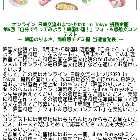
オンライン 日韓交流おまつり2020 in Tokyo 提携企画
第5回「自分で作ってみよう！韓国料理！」フォト＆感想文コン
テスト
～ 韓国のりまき、海鮮葱チヂミ編 当選者発表 ～
韓国文化院では、5月末から韓国料理教室「自分で作ってみ
よう！韓国料理！」をスタートし、6月末からは、この料理
教室でご紹介した料理動画を韓国文化院のYouTube公式チャ
ンネル『オンライン駐日韓国文化院』などを通じてお届けし
ています。
そして、この度はオンライン 日韓交流おまつり2020 in
Tokyo 提携企画として、昨年日比谷公園で行われた日韓交
流おまつり屋台で売上No.1のキンパプ（韓国のりまき）と
No.2のヘムルパジョン（海鮮葱チヂミ）をMina Furuyaホミ
ン先生が教えてくだり、その調理動画をご覧いただき、実際
に料理を作って、その調理過程や完成料理を写真に撮って感
想文を添えてご応募いただく、『第5回「自分で作ってみよ
う！韓国料理！」フォト＆感想文コンテスト』を実施いたし
ました。
コンテストには関東地域はもちろん地方からもご参加をいた
だき、お一人で2品まとめてご応募くださった方も大勢いら
っしゃいました。
ご参加くださった皆様にはお一人一冊、Mina Furuyaホミン
先生のお料理本「やさしい韓国ごはん」（先生の直筆サイン