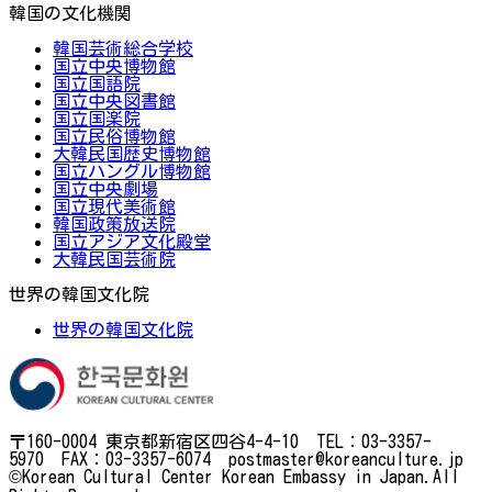
韓国の文化機関
韓国芸術総合学校
国立中央博物館
国立国語院
国立中央図書館
国立国楽院
国立民俗博物館
大韓民国歴史博物館
国立ハングル博物館
国立中央劇場
国立現代美術館
韓国政策放送院
国立アジア文化殿堂
大韓民国芸術院
世界の韓国文化院
世界の韓国文化院
〒160-0004 東京都新宿区四谷4-4-10 TEL：03-3357-
5970 FAX：03-3357-6074 postmaster@koreanculture.jp
©Korean Cultural Center Korean Embassy in Japan.All