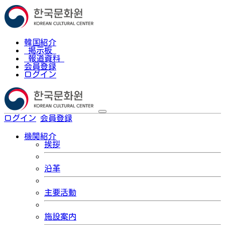
韓国紹介
掲示板
報道資料
会員登録
ログイン
ログイン
会員登録
한국어
機関紹介
挨拶
沿革
主要活動
施設案内