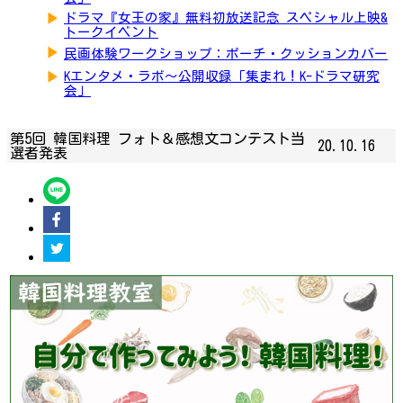
▶
ドラマ『女王の家』無料初放送記念 スペシャル上映&
トークイベント
▶
民画体験ワークショップ：ポーチ・クッションカバー
▶
Kエンタメ・ラボ～公開収録「集まれ！K-ドラマ研究
会」
第5回 韓国料理 フォト＆感想文コンテスト当
20.10.16
選者発表