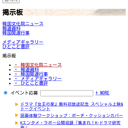
掲示板
韓国文化院ニュース
報道資料
韓国関連行事
メディアギャラリー
ひとこと書評
掲示板
・ 韓国文化院ニュース
・ 報道資料
・ 韓国関連行事
・ メディアギャラリー
・ ひとこと書評
イベント応募
+ MORE
▶
ドラマ『女王の家』無料初放送記念 スペシャル上映&
トークイベント
▶
民画体験ワークショップ：ポーチ・クッションカバー
▶
Kエンタメ・ラボ～公開収録「集まれ！K-ドラマ研究
会」