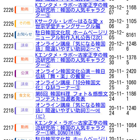
Kエンタメ・ラボ～古家正亨の韓
20-12-
1168
2226
流研究所：韓国の人気キャラク
07
2
ター③
Kサークル・レポ〜はるな愛 x
20-12-
1105
2225
世宗学堂チャングサークル編
06
3
駐日韓国文化院 ホームページリ
20-12-
2224
8161
ニューアル制作入札公告(2次)
05
オンライン講座「気になる韓国
20-12-
1248
2223
語」間違いやすい助詞②～で
01
6
Kエンタメ・ラボ～古家正亨の韓
20-11-
1378
2222
流研究所：韓国の人気キャラク
30
5
ター②
オンライン韓国文化公演－韓日
20-11-
2420
2221
伝統「舞・楽」の饗宴－
26
1
オンライン講座「10分韓国文
20-11-
1060
2220
化」Ｑ&Aコーナー③
25
3
第6回 韓国料理 フォト＆感想文
20-11-
1186
2219
コンテスト当選者発表
24
1
オンライン講座「気になる韓国
20-11-
1240
語」間違いやすい助詞①～에
2218
24
4
(に)
Kエンタメ・ラボ～古家正亨の韓
20-11-
1084
2217
流研究所：韓国の人気キャラク
23
1
ター①MR.DONOTHING
駐日韓国文化院 ホームページリ
20-11-