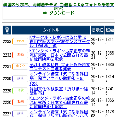
韓国のりまき、海鮮葱チヂミ 当選者によるフォト＆感想文
（PDF）
⇒ ダウンロード
番
タイトル
掲示日
照会
号
Kサークル・レポ〜はるな愛 x
20-12-
1311
2233
青山学院大学K-POPダンスサーク
28
6
ル「PALAN」編
Kエンタメ・ラボ～古家正亨の韓
20-12-
1388
2232
流研究所：日本で公開される最
21
0
新韓国映画②配信！
第7回 韓国料理 フォト＆感想文
20-12-
1436
2231
コンテスト当選者発表
17
2
オンライン講座「気になる韓国
20-12-
1314
語」間違いやすい助詞④～의
2230
15
7
(の)
韓国文化体験教室「折り紙〜福
20-12-
1741
2229
袋財布」
14
6
Kエンタメ・ラボ～古家正亨の韓
20-12-
1066
2228
流研究所：日本で公開される最
14
5
新韓国映画①配信！
オンライン講座「気になる韓国
20-12-
1178
2227
語」間違いやすい助詞③～から
08
0