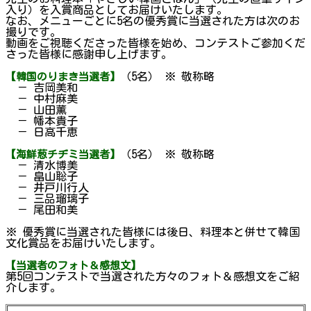
入り）を入賞商品としてお届けいたします。
なお、メニューごとに5名の優秀賞に当選された方は次のお
撮りです。
動画をご視聴くださった皆様を始め、コンテストご参加くだ
さった皆様に感謝申し上げます。
（5名） ※ 敬称略
【韓国のりまき当選者】
－ 吉岡美和
－ 中村麻美
－ 山田薫
－ 幡本貴子
－ 日高千恵
（5名） ※ 敬称略
【海鮮葱チヂミ当選者】
－ 清水博美
－ 畠山聡子
－ 井戸川行人
－ 三品瑠璃子
－ 尾田和美
※ 優秀賞に当選された皆様には後日、料理本と併せて韓国
文化賞品をお届けいたします。
【当選者のフォト＆感想文】
第5回コンテストで当選された方々のフォト＆感想文をご紹
介します。