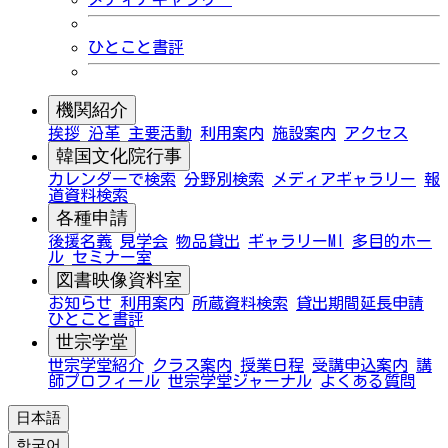
ひとこと書評
機関紹介
挨拶
沿革
主要活動
利用案内
施設案内
アクセス
韓国文化院行事
カレンダーで検索
分野別検索
メディアギャラリー
報
道資料検索
各種申請
後援名義
見学会
物品貸出
ギャラリーMI
多目的ホー
ル
セミナー室
図書映像資料室
お知らせ
利用案内
所蔵資料検索
貸出期間延長申請
ひとこと書評
世宗学堂
世宗学堂紹介
クラス案内
授業日程
受講申込案内
講
師プロフィール
世宗学堂ジャーナル
よくある質問
日本語
한국어