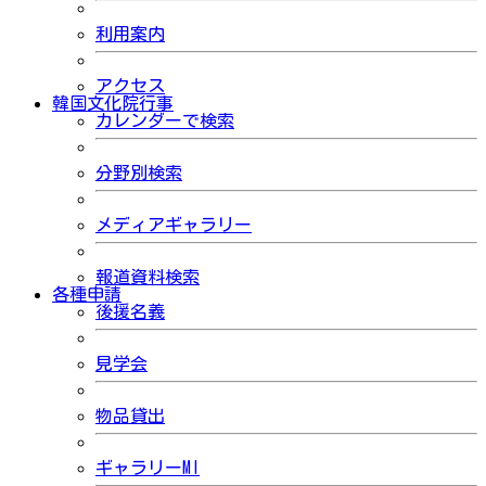
利用案内
アクセス
韓国文化院行事
カレンダーで検索
分野別検索
メディアギャラリー
報道資料検索
各種申請
後援名義
見学会
物品貸出
ギャラリーMI