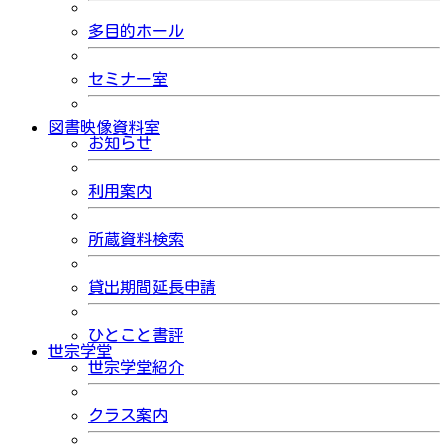
多目的ホール
セミナー室
図書映像資料室
お知らせ
利用案内
所蔵資料検索
貸出期間延長申請
ひとこと書評
世宗学堂
世宗学堂紹介
クラス案内