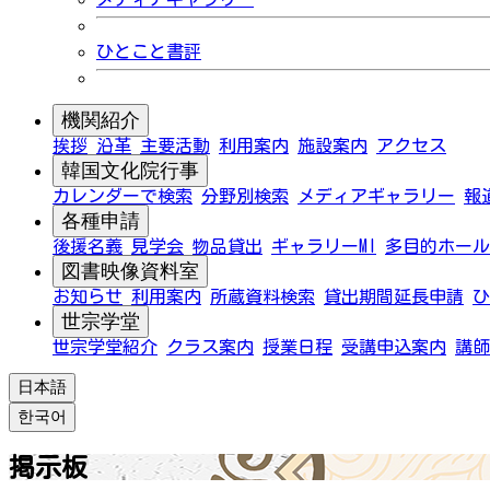
ひとこと書評
機関紹介
挨拶
沿革
主要活動
利用案内
施設案内
アクセス
韓国文化院行事
カレンダーで検索
分野別検索
メディアギャラリー
報
各種申請
後援名義
見学会
物品貸出
ギャラリーMI
多目的ホール
図書映像資料室
お知らせ
利用案内
所蔵資料検索
貸出期間延長申請
ひ
世宗学堂
世宗学堂紹介
クラス案内
授業日程
受講申込案内
講師
日本語
한국어
掲示板