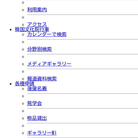
利用案内
アクセス
韓国文化院行事
カレンダーで検索
分野別検索
メディアギャラリー
報道資料検索
各種申請
後援名義
見学会
物品貸出
ギャラリーMI