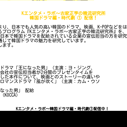
Kエンタメ・ラボ～古家正亨の韓流研究所
韓国ドラマ編・時代劇 ① 配信！
り、日本でも人気の高い韓国のドラマ、映画、K-POPなどを
るプログラム『Kエンタメ・ラボ～古家正亨の韓流研究所』を、
、日本で韓国ドラマを配給されている企業の宣伝担当の方を研
通じて韓国ドラマの魅力を研究しています。
します。
ドラマ「王になった男」（主演：ヨ・ジング、
宣伝担当者が2分間のプレゼンタイムを
本作について、映画とのストーリーの違いや
ンスドラマ「風が吹く」（主演：カム・ウソ
になった男」 配給
OCCA）
Kエンタメ・ラボ～韓国ドラマ編・時代劇①配信中！