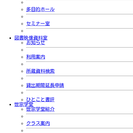
多目的ホール
セミナー室
図書映像資料室
お知らせ
利用案内
所蔵資料検索
貸出期間延長申請
ひとこと書評
世宗学堂
世宗学堂紹介
クラス案内