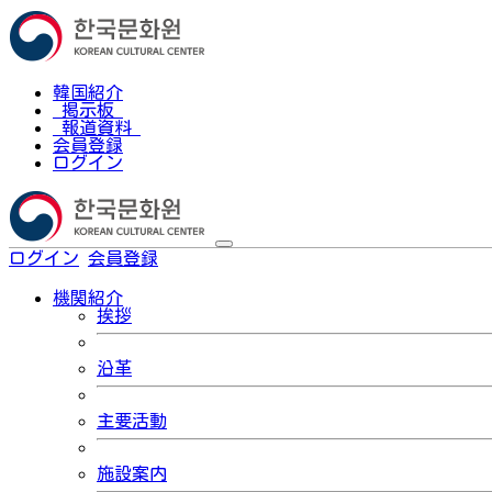
韓国紹介
掲示板
報道資料
会員登録
ログイン
ログイン
会員登録
한국어
機関紹介
挨拶
沿革
主要活動
施設案内