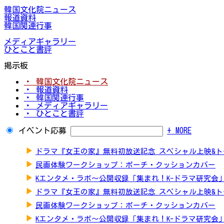
韓国文化院ニュース
報道資料
韓国関連行事
メディアギャラリー
ひとこと書評
掲示板
・ 韓国文化院ニュース
・ 報道資料
・ 韓国関連行事
・ メディアギャラリー
・ ひとこと書評
イベント応募
+ MORE
▶
ドラマ『女王の家』無料初放送記念 スペシャル上映&
▶
民画体験ワークショップ：ポーチ・クッションカバー
▶
Kエンタメ・ラボ～公開収録「集まれ！K-ドラマ研究会
▶
ドラマ『女王の家』無料初放送記念 スペシャル上映&
▶
民画体験ワークショップ：ポーチ・クッションカバー
▶
Kエンタメ・ラボ～公開収録「集まれ！K-ドラマ研究会