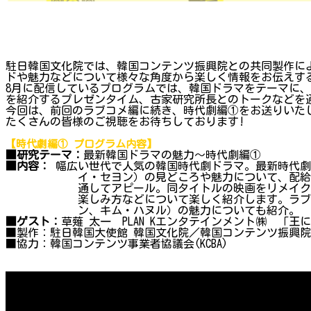
駐日韓国文化院では、韓国コンテンツ振興院との共同製作によ
ドや魅力などについて様々な角度から楽しく情報をお伝えす
8月に配信しているプログラムでは、韓国ドラマをテーマに
を紹介するプレゼンタイム、古家研究所長とのトークなどを
今回は、前回のラブコメ編に続き、時代劇編①をお送りいた
たくさんの皆様のご視聴をお待ちしております!
【時代劇編① プログラム内容】
■研究テーマ：
最新韓国ドラマの魅力～時代劇編①
■内容：
幅広い世代で人気の韓国時代劇ドラマ。最新時代劇
イ・セヨン）の見どころや魅力について、配給会社の
通してアピール。同タイトルの映画をリメイクした
楽しみ方などについて楽しく紹介します。ラブロマ
ン、キム・ハヌル）の魅力についても紹介。
■ゲスト：
草薙 太一 PLAN Kエンタテインメント㈱ 「王
■製作：駐日韓国大使館 韓国文化院／韓国コンテンツ振興院（K
■協力：韓国コンテンツ事業者協議会(KCBA)