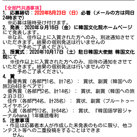
【全部門共通事項】
1.
応募締切
：
2020年8月23日（日）
必着（メールの方は同日
24時まで）
※応募は随時受け付けます。
2.
発表
：
2020年９月18日（金）に韓国文化院ホームページ
にて発表します。
※なお、佳作以上に入賞された方へのみ、別途通知させて
いただきます。結果の個別発送は行いませんの
で予めご了承ください。
3.
授賞式
：
2020年10月17日（土）駐日韓国大使館 韓国文化
院
にて
※佳作以上に入賞された方へのみ、招待の通知をさせて
いただきます。結果の個別発送は行いませんので
予めご了承ください。
4.
賞
最優秀賞（各部門1名、計7名）： 賞状、副賞（韓国への
旅3泊4日をペアで）
優秀賞（各部門2名、計14名）： 賞状、副賞（韓国への旅
２泊３日）
佳作（各部門4名、計28名）： 賞状、副賞（ブルートゥー
スイヤホン）
入選（各部門12名、計84名）： 賞状、『韓国語学習ジャ
ーナルhana』1年購読権利
5.
注意事項
・作品は応募者本人が作成した未発表のものに限り、他コ
ンテスト等への二重投稿をすることはできま
せん。