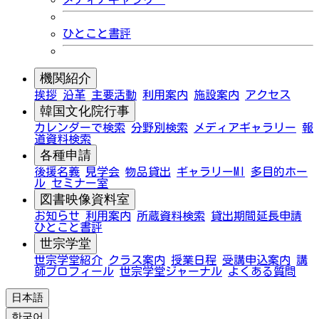
ひとこと書評
機関紹介
挨拶
沿革
主要活動
利用案内
施設案内
アクセス
韓国文化院行事
カレンダーで検索
分野別検索
メディアギャラリー
報
道資料検索
各種申請
後援名義
見学会
物品貸出
ギャラリーMI
多目的ホー
ル
セミナー室
図書映像資料室
お知らせ
利用案内
所蔵資料検索
貸出期間延長申請
ひとこと書評
世宗学堂
世宗学堂紹介
クラス案内
授業日程
受講申込案内
講
師プロフィール
世宗学堂ジャーナル
よくある質問
日本語
한국어