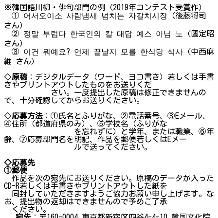
※韓国語川柳・俳句部門の例（2019年コンテスト受賞作）
① 어서오이소 사람냄새 넘치는 자갈치시장（後藤将司
さん）
② 정말 부럽다 한국인의 칼 대답 예스 아님 노（國定昭
さん）
③ 이건 뭐예요? 언제 끝날지 모를 한식당 식사（中西麻
維 さん）
◇
原稿
：デジタルデータ（ワード、ヨコ書き）若しくは手書
きやプリントアウトしたものをお送りくだ
さい。一度提出した原稿は修正できませんの
で、十分確認してからお送りください。
◇
応募方法
：①氏名とふりがな、②電話番号、③Eメール、
④住所（都道府県のみ）、⑤学校名（ふりがな
を忘れずに）と学年、または職業、⑥年
齢、⑦応募部門名を明記、作品を郵便若しくはEメー
ルで送ってください。
◇応募先
①郵便
作品を次の宛先にお送りください。原稿のデータが入った
CD-R若しくは手書きやプリントアウトした紙を
同封していただきますようご協力お願い申し上げます。な
お、提出物の返却はできませんので予めご了承
ください。
宛先
：〒160-0004 東京都新宿区四谷4-4-10 韓国文化院