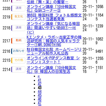
伝統「舞・楽」の饗宴－
26
1
オンライン講座「10分韓国文
20-11-
1058
2220
化」Ｑ&Aコーナー③
25
7
第6回 韓国料理 フォト＆感想文
20-11-
1184
2219
コンテスト当選者発表
24
5
オンライン講座「気になる韓国
20-11-
1239
語」間違いやすい助詞①～에
2218
24
5
(に)
Kエンタメ・ラボ～古家正亨の韓
20-11-
1082
2217
流研究所：韓国の人気キャラク
23
9
ター①MR.DONOTHING
駐日韓国文化院 ホームページリ
20-11-
2216
9491
ニューアル制作入札公告
20
オンラインK-POPダンス教室 シ
20-11-
1255
2215
ーズンⅡスタート！
20
6
オンライン講座「10分韓国文
20-11-
1151
2214
化」⑭ 韓国人の日常生活
18
7
Previous
«
41
42
43
44
45
46
47