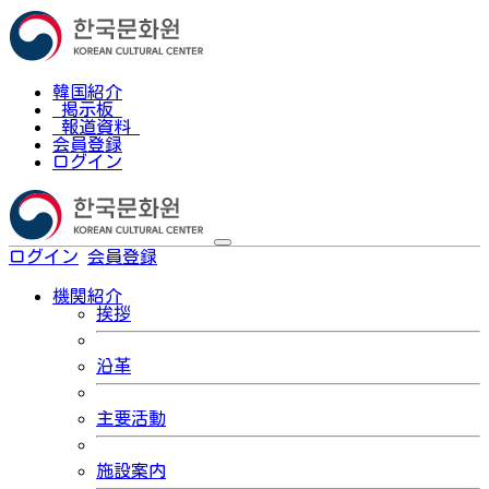
韓国紹介
掲示板
報道資料
会員登録
ログイン
ログイン
会員登録
한국어
機関紹介
挨拶
沿革
主要活動
施設案内