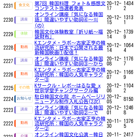
第7回 韓国料理 フォト＆感想文
20-12-
1434
2231
コンテスト当選者発表
17
2
オンライン講座「気になる韓国
20-12-
1313
語」間違いやすい助詞④～의
2230
15
1
(の)
韓国文化体験教室「折り紙〜福
20-12-
1739
2229
袋財布」
14
9
Kエンタメ・ラボ～古家正亨の韓
20-12-
1064
2228
流研究所：日本で公開される最
14
4
新韓国映画①配信！
オンライン講座「気になる韓国
20-12-
1176
2227
語」間違いやすい助詞③～から
08
7
Kエンタメ・ラボ～古家正亨の韓
20-12-
1166
2226
流研究所：韓国の人気キャラク
07
9
ター③
Kサークル・レポ〜はるな愛 x
20-12-
1104
2225
世宗学堂チャングサークル編
06
2
駐日韓国文化院 ホームページリ
20-12-
2224
8150
ニューアル制作入札公告(2次)
05
オンライン講座「気になる韓国
20-12-
1246
2223
語」間違いやすい助詞②～で
01
8
Kエンタメ・ラボ～古家正亨の韓
20-11-
1376
2222
流研究所：韓国の人気キャラク
30
5
ター②
オンライン韓国文化公演－韓日
20-11-
2417
2221