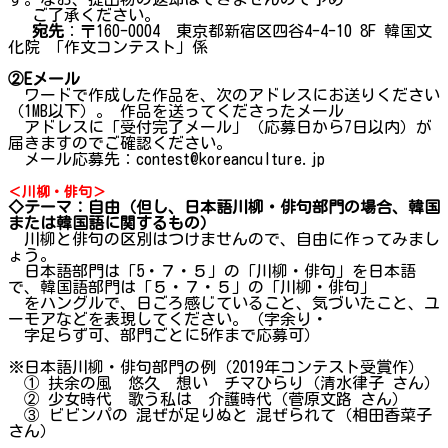
ご了承ください。
宛先
：〒160-0004 東京都新宿区四谷4-4-10 8F 韓国文
化院 「作文コンテスト」係
②
E
メール
ワードで作成した作品を、次のアドレスにお送りください
（1MB以下）。 作品を送ってくださったメール
アドレスに「受付完了メール」（応募日から7日以内）が
届きますのでご確認ください。
メール応募先：
contest@koreanculture.jp
＜川柳・俳句＞
◇テーマ：自由（但し、日本語川柳・俳句部門の場合、韓国
または韓国語に関するもの）
川柳と俳句の区別はつけませんので、自由に作ってみまし
ょう。
日本語部門は「5・７・５」の「川柳・俳句」を日本語
で、韓国語部門は「５・７・５」の「川柳・俳句」
をハングルで、日ごろ感じていること、気づいたこと、ユ
ーモアなどを表現してください。（字余り・
字足らず可、部門ごとに5作まで応募可）
※日本語川柳・俳句部門の例（2019年コンテスト受賞作）
① 扶余の風 悠久 想い チマひらり（清水律子 さん）
② 少女時代 歌う私は 介護時代（菅原文路 さん）
③ ビビンパの 混ぜが足りぬと 混ぜられて（相田香菜子
さん）