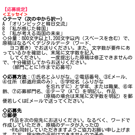
【応募規定】
＜エッセイ＞
◇テーマ（次の中から択一）
A 「オリンピックと韓日交流」
B 「私が感じた韓国」
C 「私が考える両国の未来」
◇分量：800文字以上1,200文字以内（スペースを含む）で、
原稿はなるべくデジタルデータ（ワード、
ヨコ書き）でお送りください。また、文字数が要件にあ
っているかを確認し、末尾に文字数を記入
してください。 一度提出した原稿は修正できませんの
で、十分確認してからお送りください。
（部門ごとに1作まで応募可）
◇応募方法
：①氏名とふりがな、②電話番号、③Eメール、
④住所（都道府県のみ）、⑤学校名（ふりがな
を忘れずに）と学年、または職業、⑥年
齢、⑦応募部門名、⑧テーマ（A~C）を明記し、作品
（原稿の場合は末尾に文字数を明記）を郵
便若しくはEメールで送ってください。
◇応募先
①郵便
作品を次の宛先にお送りください。なるべく、ワードで
作成していただき、原稿のデータが入ったCD
-Rも同封していただきますようご協力お願い申し上げま
す。なお、提出物の返却はできませんので予め