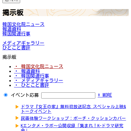
掲示板
韓国文化院ニュース
報道資料
韓国関連行事
メディアギャラリー
ひとこと書評
掲示板
・ 韓国文化院ニュース
・ 報道資料
・ 韓国関連行事
・ メディアギャラリー
・ ひとこと書評
イベント応募
+ MORE
▶
ドラマ『女王の家』無料初放送記念 スペシャル上映&
トークイベント
▶
民画体験ワークショップ：ポーチ・クッションカバー
▶
Kエンタメ・ラボ～公開収録「集まれ！K-ドラマ研究
会」