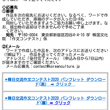
◇応募先
①郵便
作品を次の宛先にお送りください。なるべく、ワードで作
成していただき、原稿のデータが入ったCD-Rも
同封していただきますようご協力お願い申し上げます。な
お、提出物の返却はできませんので予めご了承
ください。
宛先
：〒160-0004 東京都新宿区四谷4-4-10 8F 韓国文化
院 「作文コンテスト」係
②
E
メール
ワードで作成した作品を、次のアドレスにお送りください
（1MB以下）。 作品を送ってくださったメール
アドレスに「受付完了メール」（申込み日から7日以内）
が届きますのでご確認ください。
メール応募先：
contest@koreanculture.jp
✦韓日交流作文コンテスト2020 パンフレット ダウンロー
ド(表） ➡ クリック
✦韓日交流作文コンテスト2020 パンフレット ダウンロー
ド(裏)
➡ クリック