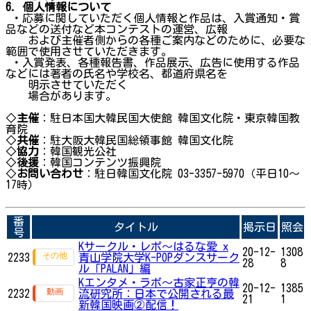
6.
個人情報について
・応募に関していただく個人情報と作品は、入賞通知・賞
品などの送付など本コンテストの運営、広報
および主催者側からの各種ご案内などのために、必要な
範囲で使用させていただきます。
・入賞発表、各種報告書、作品展示、広告に使用する作品
などには著者の氏名や学校名、都道府県名を
明示させていただく
場合があります。
◇
主催
：駐日本国大韓民国大使館 韓国文化院・東京韓国教
育院
◇
共催
：駐大阪大韓民国総領事館 韓国文化院
◇
協力
：韓国観光公社
◇
後援
：韓国コンテンツ振興院
◇
お問い合わせ
：駐日韓国文化院 03-3357-5970（平日10～
17時）
番
タイトル
掲示日
照会
号
Kサークル・レポ〜はるな愛 x
20-12-
1308
2233
青山学院大学K-POPダンスサーク
28
8
ル「PALAN」編
Kエンタメ・ラボ～古家正亨の韓
20-12-
1385
2232
流研究所：日本で公開される最
21
1
新韓国映画②配信！