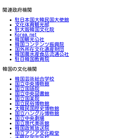
関連政府機関
駐日本国大韓民国大使館
文化体育観光部
駐大阪韓国文化院
Korea.net
韓国観光公社
韓国コンテンツ振興院
国外所在文化遺産財団
韓国農水産食品流通公社
駐日韓国教育院
韓国の文化機関
韓国芸術総合学校
国立中央博物館
国立国語院
国立中央図書館
国立国楽院
国立民俗博物館
大韓民国歴史博物館
国立ハングル博物館
国立中央劇場
国立現代美術館
韓国政策放送院
国立アジア文化殿堂
大韓民国芸術院