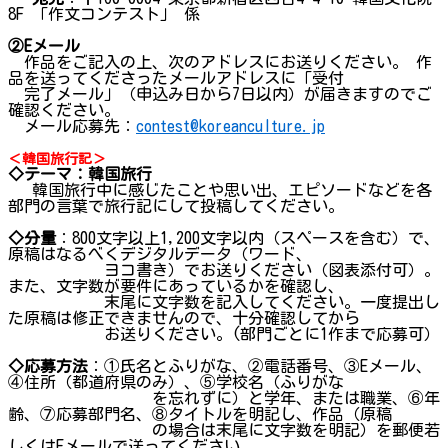
8F 「作文コンテスト」 係
②
E
メール
作品をご記入の上、次のアドレスにお送りください。 作
品を送ってくださったメールアドレスに「受付
完了メール」（申込み日から7日以内）が届きますのでご
確認ください。
メール応募先：
contest@koreanculture.jp
＜韓国旅行記＞
◇テーマ：韓国旅行
韓国旅行中に感じたことや思い出、エピソードなどを各
部門の言葉で旅行記にして投稿してください。
◇分量
：800文字以上1,200文字以内（スペースを含む）で、
原稿はなるべくデジタルデータ（ワード、
ヨコ書き）でお送りください（図表添付可）。
また、文字数が要件にあっているかを確認し、
末尾に文字数を記入してください。一度提出し
た原稿は修正できませんので、十分確認してから
お送りください。(部門ごとに1作まで応募可）
◇応募方法
：①氏名とふりがな、②電話番号、③Eメール、
④住所（都道府県のみ）、⑤学校名（ふりがな
を忘れずに）と学年、または職業、⑥年
齢、⑦応募部門名、⑧タイトルを明記し、作品（原稿
の場合は末尾に文字数を明記）を郵便若
しくはEメールで送ってください。