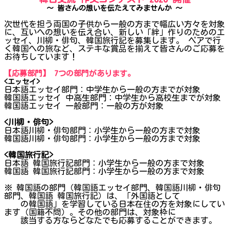
～ 皆さんの想いを伝たえてみませんか ～
次世代を担う両国の子供から一般の方まで幅広い方々を対象
に、互いへの想いを伝え合い、新しい「絆」作りのためのエ
ッセイ、川柳・俳句、韓国旅行記を募集します。 ペアで行
く韓国への旅など、ステキな賞品を揃えて皆さんのご応募を
お待ちしています！
【応募部門】
7
つの部門があります。
<エッセイ>
日本語エッセイ部門：中学生から一般の方までが対象
韓国語エッセイ 中高生部門：中学生から高校生までが対象
韓国語エッセイ 一般部門：一般の方が対象
<
川柳・俳句>
日本語川柳・俳句部門：小学生から一般の方まで対象
韓国語川柳・俳句部門：小学生から一般の方まで対象
<
韓国旅行記>
日本語 韓国旅行記部門：小学生から一般の方まで対象
韓国語 韓国旅行記部門：小学生から一般の方まで対象
※ 韓国語の部門（韓国語エッセイ部門、韓国語川柳・俳句
部門、韓国語 韓国旅行記）は、「外国語として
の韓国語」を学習している日本在住の方を対象にしてい
ます（国籍不問）。その他の部門は、対象枠に
該当する方ならどなたでも応募することができます。