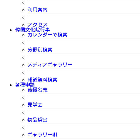
利用案内
アクセス
韓国文化院行事
カレンダーで検索
分野別検索
メディアギャラリー
報道資料検索
各種申請
後援名義
見学会
物品貸出
ギャラリーMI