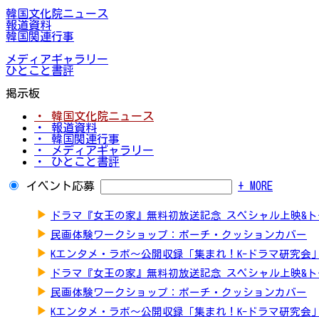
韓国文化院ニュース
報道資料
韓国関連行事
メディアギャラリー
ひとこと書評
掲示板
・ 韓国文化院ニュース
・ 報道資料
・ 韓国関連行事
・ メディアギャラリー
・ ひとこと書評
イベント応募
+ MORE
▶
ドラマ『女王の家』無料初放送記念 スペシャル上映&
▶
民画体験ワークショップ：ポーチ・クッションカバー
▶
Kエンタメ・ラボ～公開収録「集まれ！K-ドラマ研究会
▶
ドラマ『女王の家』無料初放送記念 スペシャル上映&
▶
民画体験ワークショップ：ポーチ・クッションカバー
▶
Kエンタメ・ラボ～公開収録「集まれ！K-ドラマ研究会