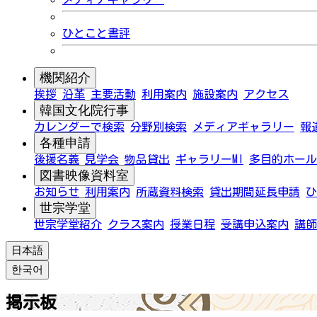
ひとこと書評
機関紹介
挨拶
沿革
主要活動
利用案内
施設案内
アクセス
韓国文化院行事
カレンダーで検索
分野別検索
メディアギャラリー
報
各種申請
後援名義
見学会
物品貸出
ギャラリーMI
多目的ホール
図書映像資料室
お知らせ
利用案内
所蔵資料検索
貸出期間延長申請
ひ
世宗学堂
世宗学堂紹介
クラス案内
授業日程
受講申込案内
講師
日本語
한국어
掲示板