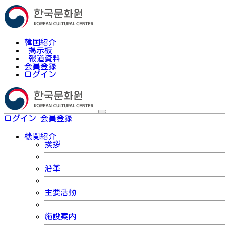
韓国紹介
掲示板
報道資料
会員登録
ログイン
ログイン
会員登録
한국어
機関紹介
挨拶
沿革
主要活動
施設案内