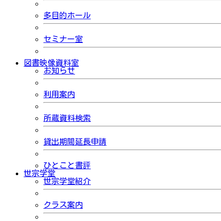
多目的ホール
セミナー室
図書映像資料室
お知らせ
利用案内
所蔵資料検索
貸出期間延長申請
ひとこと書評
世宗学堂
世宗学堂紹介
クラス案内