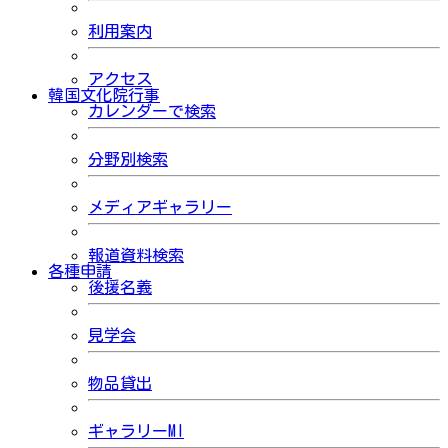
利用案内
アクセス
韓国文化院行事
カレンダーで検索
分野別検索
メディアギャラリー
報道資料検索
各種申請
後援名義
見学会
物品貸出
ギャラリーMI