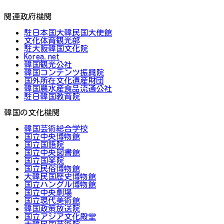
関連政府機関
駐日本国大韓民国大使館
文化体育観光部
駐大阪韓国文化院
Korea.net
韓国観光公社
韓国コンテンツ振興院
国外所在文化遺産財団
韓国農水産食品流通公社
駐日韓国教育院
韓国の文化機関
韓国芸術総合学校
国立中央博物館
国立国語院
国立中央図書館
国立国楽院
国立民俗博物館
大韓民国歴史博物館
国立ハングル博物館
国立中央劇場
国立現代美術館
韓国政策放送院
国立アジア文化殿堂