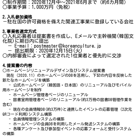
○制作期間：2020年12月中～2021年6月まで（約6カ月間）
○事業予算：1,000万円（免税）
2.入札参加資格
－駐在国の許可資格を備えた関連工事業に登録している会社
3.事業者選定方式
○入札応募者は提案書を作成し、Eメールで主幹機関(韓国文
化院)に期日内に提出
－ E-mail：postmaster＠koreanculture.jp
－ 提出期限：2020年12月15日(火)
○内部審査によって選定された1位業者と優先的に交渉
4.提案書の内容
○ホームページリニューアルデザイン及びシステム提案書
現在（2020.11）のホームページのDBを活用し、下記の内容を反映した
新たなホームページを構築
- 公式ホームページ（韓国語・日本語）のリニューアル及びモバイル
用ホームページを制作
- ホームページ管理者ページのリニューアル
- 図書室用管理者ページのリニューアル(約3万冊の図書DB管理作業を
含む)
- 現在の会員情報DB(約3万件)と連携したイベントの応募管理（2次元
QRコード利用)システム構築
- 会員情報管理システムの構築
- ホームページの会員DBを利用したメール発送システムの構築
- 各種アンケート及び参加型イベントの応募フォームと受付システム
の構築