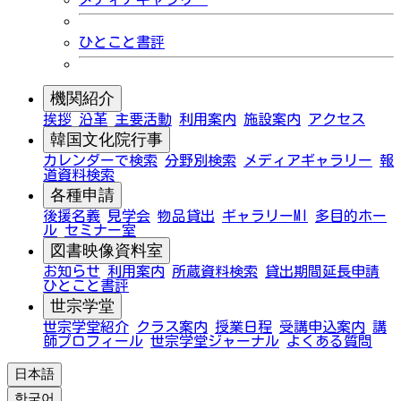
ひとこと書評
機関紹介
挨拶
沿革
主要活動
利用案内
施設案内
アクセス
韓国文化院行事
カレンダーで検索
分野別検索
メディアギャラリー
報
道資料検索
各種申請
後援名義
見学会
物品貸出
ギャラリーMI
多目的ホー
ル
セミナー室
図書映像資料室
お知らせ
利用案内
所蔵資料検索
貸出期間延長申請
ひとこと書評
世宗学堂
世宗学堂紹介
クラス案内
授業日程
受講申込案内
講
師プロフィール
世宗学堂ジャーナル
よくある質問
日本語
한국어