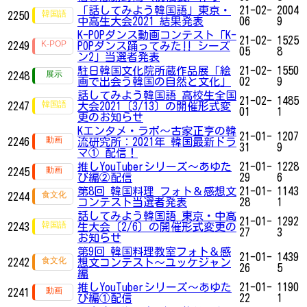
「話してみよう韓国語」東京・
21-02-
2004
2250
中高生大会2021 結果発表
06
9
K-POPダンス動画コンテスト「K-
21-02-
1525
2249
POPダンス踊ってみた‼ シーズ
05
8
ン2」​​​​​​当選者発表
駐日韓国文化院所蔵作品展「絵
21-02-
1550
2248
画で出会う韓国の自然と文化」
02
9
話してみよう韓国語 高校生全国
21-02-
1485
2247
大会2021〔3/13〕の開催形式変
01
1
更のお知らせ
Kエンタメ・ラボ～古家正亨の韓
21-01-
1207
2246
流研究所：2021年 韓国最新ドラ
31
9
マ① 配信！
推しYouTuberシリーズ〜あゆた
21-01-
1228
2245
び編②配信
29
6
第8回 韓国料理 フォト＆感想文
21-01-
1143
2244
コンテスト当選者発表
28
1
話してみよう韓国語 東京・中高
21-01-
1292
2243
生大会〔2/6〕の開催形式変更の
27
3
お知らせ
第9回 韓国料理教室フォト＆感
21-01-
1439
2242
想文コンテスト～ユッケジャン
26
5
編
推しYouTuberシリーズ〜あゆた
21-01-
1190
2241
び編①配信
22
1