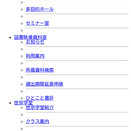
多目的ホール
セミナー室
図書映像資料室
お知らせ
利用案内
所蔵資料検索
貸出期間延長申請
ひとこと書評
世宗学堂
世宗学堂紹介
クラス案内