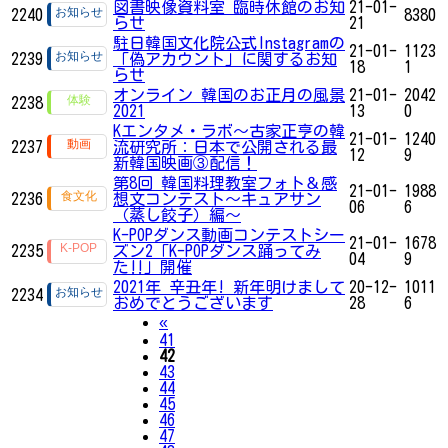
図書映像資料室 臨時休館のお知
21-01-
2240
8380
らせ
21
駐日韓国文化院公式Instagramの
21-01-
1123
2239
「偽アカウント」に関するお知
18
1
らせ
オンライン 韓国のお正月の風景
21-01-
2042
2238
2021
13
0
Kエンタメ・ラボ～古家正亨の韓
21-01-
1240
2237
流研究所：日本で公開される最
12
9
新韓国映画③配信！
第8回 韓国料理教室フォト＆感
21-01-
1988
2236
想文コンテスト～キュアサン
06
6
（蒸し餃子）編～
K-POPダンス動画コンテストシー
21-01-
1678
2235
ズン2「K-POPダンス踊ってみ
04
9
た‼」開催
2021年 辛丑年! 新年明けまして
20-12-
1011
2234
おめでとうございます
28
6
Previous
«
41
42
43
44
45
46
47