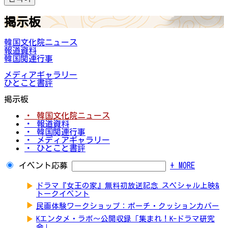
掲示板
韓国文化院ニュース
報道資料
韓国関連行事
メディアギャラリー
ひとこと書評
掲示板
・ 韓国文化院ニュース
・ 報道資料
・ 韓国関連行事
・ メディアギャラリー
・ ひとこと書評
イベント応募
+ MORE
▶
ドラマ『女王の家』無料初放送記念 スペシャル上映&
トークイベント
▶
民画体験ワークショップ：ポーチ・クッションカバー
▶
Kエンタメ・ラボ～公開収録「集まれ！K-ドラマ研究
会」