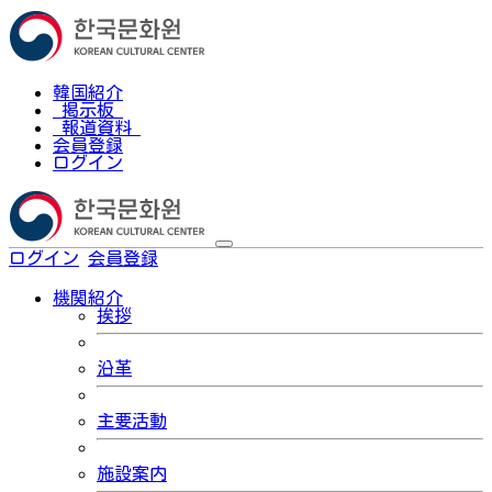
韓国紹介
掲示板
報道資料
会員登録
ログイン
ログイン
会員登録
한국어
機関紹介
挨拶
沿革
主要活動
施設案内