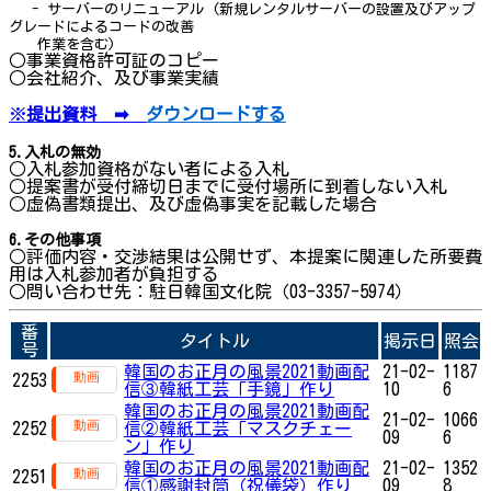
- サーバーのリニューアル (新規レンタルサーバーの設置及びアップ
グレードによるコードの改善
作業を含む)
○事業資格許可証のコピー
○会社紹介、及び事業実績
※
提出資料 ➡
ダウンロードする
5.入札の無効
○入札参加資格がない者による入札
○提案書が受付締切日までに受付場所に到着しない入札
○虚偽書類提出、及び虚偽事実を記載した場合
6.その他事項
○評価内容・交渉結果は公開せず、本提案に関連した所要費
用は入札参加者が負担する
○問い合わせ先：駐日韓国文化院（03-3357-5974）
番
タイトル
掲示日
照会
号
韓国のお正月の風景2021動画配
21-02-
1187
2253
信③韓紙工芸「手鏡」作り
10
6
韓国のお正月の風景2021動画配
21-02-
1066
2252
信②韓紙工芸「マスクチェー
09
6
ン」作り
韓国のお正月の風景2021動画配
21-02-
1352
2251
信①感謝封筒（祝儀袋）作り
09
8