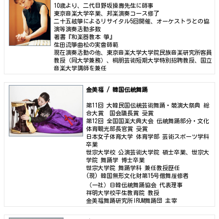
10歳より、二代目野坂操壽先生に師事
東京音楽大学卒業、邦楽演奏コース修了
二十五絃箏によるリサイタル5回開催、オーケストラとの協
演等演奏活動多数
著書『和楽器教本 箏』
生田流箏曲松の実會師範
現在演奏活動の他、東京音楽大学大学院民族音楽研究所客員
教授（同大学兼務）、桐朋芸術短期大学特別招聘教授、国立
音楽大学講師を兼任
金美福 / 韓国伝統舞踊
第11回 大韓民国伝統芸術舞踊・競演大祭典 総
合大賞 国会議長賞 受賞
第12回 全国国楽大典大会 伝統舞踊部分・文化
体育観光部長官賞 受賞
日本女子体育大学 体育学部 芸術スポーツ学科
卒業
世宗大学校 公演芸術大学院 碩士卒業、世宗大
学院 舞踊学 博士卒業
世宗大学院 舞踊学科 兼任教授歴任
(現) 韓国無形文化財第15号僧舞履修者
（一社）日韓伝統舞踊協会 代表理事
祥明大学校平生教育院 教授
金美福舞踊研究所IRUM舞踊団 主宰