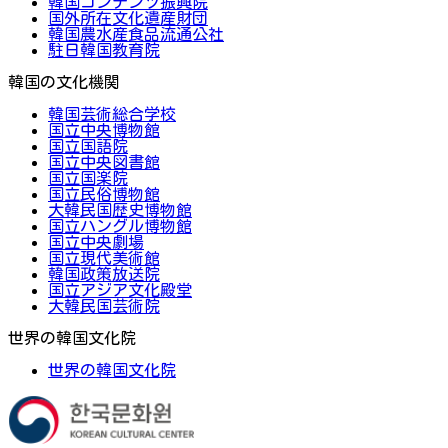
韓国コンテンツ振興院
国外所在文化遺産財団
韓国農水産食品流通公社
駐日韓国教育院
韓国の文化機関
韓国芸術総合学校
国立中央博物館
国立国語院
国立中央図書館
国立国楽院
国立民俗博物館
大韓民国歴史博物館
国立ハングル博物館
国立中央劇場
国立現代美術館
韓国政策放送院
国立アジア文化殿堂
大韓民国芸術院
世界の韓国文化院
世界の韓国文化院