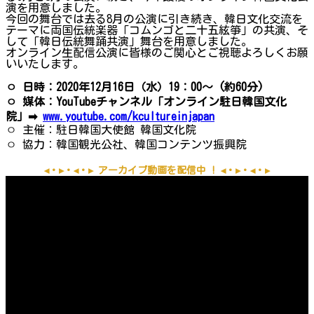
演を用意しました。
今回の舞台では去る8月の公演に引き続き、韓日文化交流を
テーマに両国伝統楽器「コムンゴと二十五絃箏」の共演、そ
して「韓日伝統舞踊共演」舞台を用意しました。
オンライン生配信公演に皆様のご関心とご視聴よろしくお願
いいたします。
ㅇ
日時：2020
年12
月1
6
日（水）19
：00
～
(
約60
分)
ㅇ 媒体：YouTubeチャンネル「オンライン駐日韓
国
文化
院」
➡
www.youtube.com/kcultureinjapan
ㅇ 主催：駐日韓国大使館 韓国文化院
ㅇ 協力：韓国観光公社、韓国コンテンツ振興院
◂・▸・◂・▸ アーカイブ動画を配信中 ! ◂・▸・◂・▸