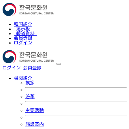
韓国紹介
掲示板
報道資料
会員登録
ログイン
ログイン
会員登録
한국어
機関紹介
挨拶
沿革
主要活動
施設案内