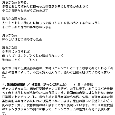
清らかな雨が降る。
冬をとおして積もりに積もった雪を溶かそうとするかのように
そこから新たな命がうごめきだす
清らかな雨が降る
人生をとおして積もりに積もった塵（ちり）を払おうとするかのように
そこから新たな命の再生がはじまる
清らかな雨
神々しいほどに澄みきった雨
清らかな雨
身を投じさえすれば
塵（ちり）はことごとく洗い清められていく
聖水のごとく――（fin.）
私たち日韓の伝統楽器奏者は、玄琴（コムンゴ）と二十五絃箏で奏でられる『清
雨』の響きによって、不安を覚える人々に、癒しと回復を届けたいと考えまし
た。
４.韓国伝統舞踊
／
杖鼓舞（チャンゴチュム）
＊ 舞・金美福
チャンゴチュムは、伝統打楽器チャンゴを担ぎ、左手は素手、右手にはバチを持
って音を鳴らしながら艶やかに舞う踊りです。韓国伝統音楽には欠かせない伝統
打楽器であるチャンゴは、豊作を祈る農民音楽から巫俗、仏教、宮廷音楽また器
楽独奏曲伴奏など多岐にわたり愛用されています。屈曲の激しい長短(リズム)を
刻みながら舞い、民俗舞踊の粋を余すことなく表現しています。本日は京畿民謡
のチャンブタリョンの調べに乗って、チャンゴチュムの魅力を存分に表現しま
す。