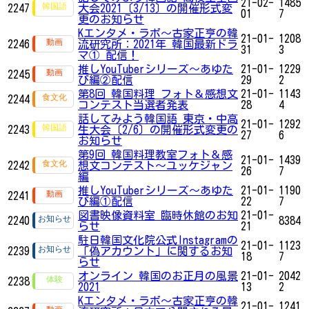
21-02-
1485
2247
大会2021〔3/13〕の開催形式変
01
7
更のお知らせ
Kエンタメ・ラボ～古家正亨の韓
21-01-
1208
2246
流研究所：2021年 韓国最新ドラ
31
3
マ① 配信！
推しYouTuberシリーズ〜あゆた
21-01-
1229
2245
び編②配信
29
2
第8回 韓国料理 フォト＆感想文
21-01-
1143
2244
コンテスト当選者発表
28
4
話してみよう韓国語 東京・中高
21-01-
1292
2243
生大会〔2/6〕の開催形式変更の
27
6
お知らせ
第9回 韓国料理教室フォト＆感
21-01-
1439
2242
想文コンテスト～ユッケジャン
26
7
編
推しYouTuberシリーズ〜あゆた
21-01-
1190
2241
び編①配信
22
7
図書映像資料室 臨時休館のお知
21-01-
2240
8384
らせ
21
駐日韓国文化院公式Instagramの
21-01-
1123
2239
「偽アカウント」に関するお知
18
7
らせ
オンライン 韓国のお正月の風景
21-01-
2042
2238
2021
13
2
Kエンタメ・ラボ～古家正亨の韓
21-01-
1241