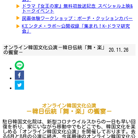
▶
ドラマ『女王の家』無料初放送記念 スペシャル上映&
トークイベント
▶
民画体験ワークショップ：ポーチ・クッションカバー
▶
Kエンタメ・ラボ～公開収録「集まれ！K-ドラマ研究
会」
オンライン韓国文化公演－韓日伝統「舞・楽」
20.11.26
の饗宴－
オンライン韓国文化公演
－韓日伝統「舞・楽」の
饗
宴－
駐日韓国文化院は、新型コロナウイルスからの一日も早い回
復を祈り、家にいながら移動中でもどこでも、韓国文化を楽
しめる「オンライン韓国文化公演」を開催しております。去
る6月と8月の公演に続き、今年最後のオンライン韓国文化公