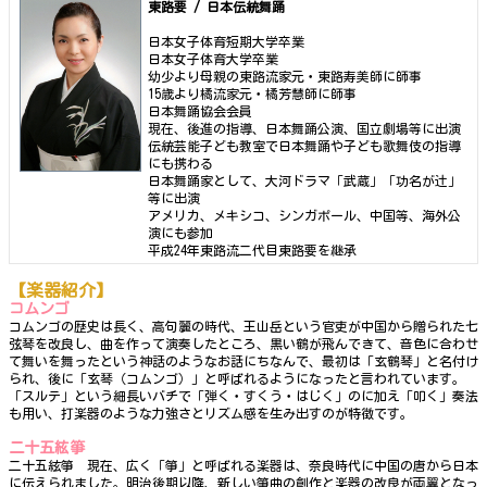
東路要 / 日本伝統舞踊
日本女子体育短期大学卒業
日本女子体育大学卒業
幼少より母親の東路流家元・東路寿美師に師事
15歳より橘流家元・橘芳慧師に師事
日本舞踊協会会員
現在、後進の指導、日本舞踊公演、国立劇場等に出演
伝統芸能子ども教室で日本舞踊や子ども歌舞伎の指導
にも携わる
日本舞踊家として、大河ドラマ「武蔵」「功名が辻」
等に出演
アメリカ、メキシコ、シンガポール、中国等、海外公
演にも参加
平成24年東路流二代目東路要を継承
【楽器紹介】
コムンゴ
コムンゴの歴史は長く、高句麗の時代、王山岳という官吏が中国から贈られた七
弦琴を改良し、曲を作って演奏したところ、黒い鶴が飛んできて、音色に合わせ
て舞いを舞ったという神話のようなお話にちなんで、最初は「玄鶴琴」と名付け
られ、後に「玄琴（コムンゴ）」と呼ばれるようになったと言われています。
「スルテ」という細長いバチで「弾く・すくう・はじく」のに加え「叩く」奏法
も用い、打楽器のような力強さとリズム感を生み出すのが特徴です。
二十五絃箏
二十五絃箏 現在、広く「箏」と呼ばれる楽器は、奈良時代に中国の唐から日本
に伝えられました。明治後期以降、新しい箏曲の創作と楽器の改良が両翼となっ