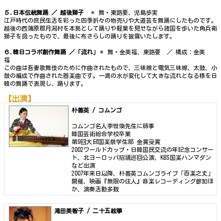
５.日本伝統舞踊
／
越後獅子
＊ 舞・東路要、児島歩実
江戸時代の庶民生活を彩った四季折々の物売りや大道芸を舞踊にしたものです。
越後の西蒲原郡月潟村を本拠として踊りや軽業を見せながら諸国を歩いた角兵衛
獅子を扱ったもので、最後に布さらしの踊りを披露いたします。
６.韓日コラボ創作舞踊
／「流れ」
＊ 舞・金美福、東路要 ／ 構成：金美
福
この曲は吾妻歌舞伎のために作曲されたもので、三味線と電気三味線、太鼓、小
鼓の編成で作曲された器楽曲です。一滴の水が変化して大きな流れとなる様を日
韓の舞踊で表現し、踊ります。
【出演】
朴善英 / コムンゴ
コムンゴ名人李世煥先生に師事
韓国芸術総合学校卒業
第9回大邱国楽祭学生部 金賞受賞
2002ワールドカップ・日韓国民交流の年記念コンサー
ト、北ヨーロッパ招請巡回公演、KBS国楽ハンマダン
など出演
2007年来日以降、朴善英コムンゴライブ「百楽之丈」
開催、映画『無限の住人』音楽レコーディング参加ほ
か、演奏活動多数
滝田美智子 / 二十五絃箏