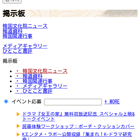
掲示板
韓国文化院ニュース
報道資料
韓国関連行事
メディアギャラリー
ひとこと書評
掲示板
・ 韓国文化院ニュース
・ 報道資料
・ 韓国関連行事
・ メディアギャラリー
・ ひとこと書評
イベント応募
+ MORE
▶
ドラマ『女王の家』無料初放送記念 スペシャル上映&
トークイベント
▶
民画体験ワークショップ：ポーチ・クッションカバー
▶
Kエンタメ・ラボ～公開収録「集まれ！K-ドラマ研究
会」