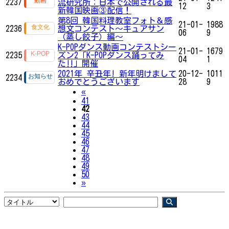
2237
流研究所：日本で公開される最
12
3
新韓国映画③配信！
第8回 韓国料理教室フォト＆感
21-01-
1988
2236
想文コンテスト～キュアサン
06
9
（蒸し餃子）編～
K-POPダンス動画コンテストシー
21-01-
1679
2235
ズン2「K-POPダンス踊ってみ
04
1
た‼」開催
2021年 辛丑年! 新年明けまして
20-12-
1011
2234
おめでとうございます
28
9
Previous
«
41
42
43
44
45
46
47
48
49
50
Next
»