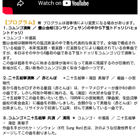
【プログラム】
※
プログラムは諸事情により変更になる場合があります。
１.
コムンゴ演奏 ／
霊
山
会
相
(
ヨンサンフェサン
)
の中から下弦トドゥリ
(
ハヒョ
ントドゥリ
)
＊コムンゴ・朴善英
霊山会相は朝鮮時代の風流音楽の中で最も代表的な音楽です。全9曲で構成され
ている組曲で、本来弦楽器・管楽器・打楽器などにより編成されている合奏曲で
すが、本日はその中から6番目の曲である下弦トドゥリをコムンゴソロで演奏し
ます。
この曲は低音を中心に始まる旋律が後半になって高音に飛躍するのが印象的で、
音域が広く、深い音色のコムンゴに良く似合う曲の一つです。
２.
二十五絃箏演奏
／
赤とんぼ
＊二十五絃箏・滝田 美智子 ／ 編曲・小宮
瑞代
昔から誰もが口ずさめる童謡〈赤とんぼ〉は、テーマメロディーが僅か8小節の
小曲です。しかし何故か琴線に触れる、私（滝田）の大好きな曲です。
二十五絃箏でこの曲を歌いたいと思い、1995年に小宮瑞穂氏（箏曲家、生田流箏
曲松の実会会主）に編曲をお願いしました。念願かなって素敵な〈赤とんぼ〉が
出来ました。リサイタルで初演して以来、好んで演奏している一曲です。
３.コムンゴ×
二十五絃箏
共演
／
清雨
＊
コムンゴ・ 朴善英 ／ 二十五絃箏
・ 滝田 美智子
作曲を手がけたケ・ソンウォン（KYE Sung Won)氏は、次のような印象世界をイ
メージしてこの曲を創りました。