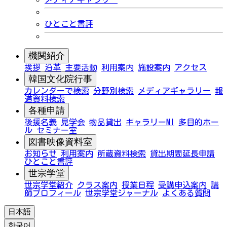
ひとこと書評
機関紹介
挨拶
沿革
主要活動
利用案内
施設案内
アクセス
韓国文化院行事
カレンダーで検索
分野別検索
メディアギャラリー
報
道資料検索
各種申請
後援名義
見学会
物品貸出
ギャラリーMI
多目的ホー
ル
セミナー室
図書映像資料室
お知らせ
利用案内
所蔵資料検索
貸出期間延長申請
ひとこと書評
世宗学堂
世宗学堂紹介
クラス案内
授業日程
受講申込案内
講
師プロフィール
世宗学堂ジャーナル
よくある質問
日本語
한국어