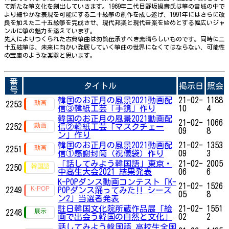
て新たな箏文化を創出していきます。1969年二代目野坂操壽氏は箏の音域の中で
より細やかな表現を可能にする二十絃箏の創作を成し遂げ、1991年にはさらに改
良を加えた二十五絃箏を完成させ、現代邦楽と現代音楽を始めとする幅広いジャ
ンルに箏の魅力を添えています。
先人によりつくられた古典箏曲は勿論伝承すべき素晴らしいものです。同時に二
十五絃箏は、未来に向かい発展していく箏曲の世界になくてはならない、可能性
の宝庫のような楽器と思います。
番
タイトル
掲示日
照会
号
韓国のお正月の風景2021動画配
21-02-
1188
2253
信③韓紙工芸「手鏡」作り
10
4
韓国のお正月の風景2021動画配
21-02-
1066
2252
信②韓紙工芸「マスクチェー
09
8
ン」作り
韓国のお正月の風景2021動画配
21-02-
1353
2251
信①感謝封筒（祝儀袋）作り
09
3
「話してみよう韓国語」東京・
21-02-
2005
2250
中高生大会2021 結果発表
06
6
K-POPダンス動画コンテスト「K-
21-02-
1526
2249
POPダンス踊ってみた‼ シーズ
05
8
ン2」​​​​​​当選者発表
駐日韓国文化院所蔵作品展「絵
21-02-
1551
2248
画で出会う韓国の自然と文化」
02
2
話してみよう韓国語 高校生全国