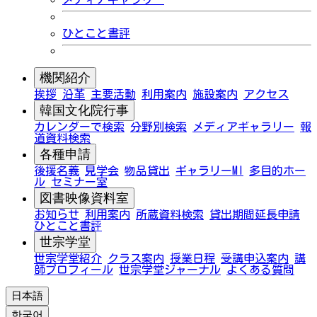
ひとこと書評
機関紹介
挨拶
沿革
主要活動
利用案内
施設案内
アクセス
韓国文化院行事
カレンダーで検索
分野別検索
メディアギャラリー
報
道資料検索
各種申請
後援名義
見学会
物品貸出
ギャラリーMI
多目的ホー
ル
セミナー室
図書映像資料室
お知らせ
利用案内
所蔵資料検索
貸出期間延長申請
ひとこと書評
世宗学堂
世宗学堂紹介
クラス案内
授業日程
受講申込案内
講
師プロフィール
世宗学堂ジャーナル
よくある質問
日本語
한국어