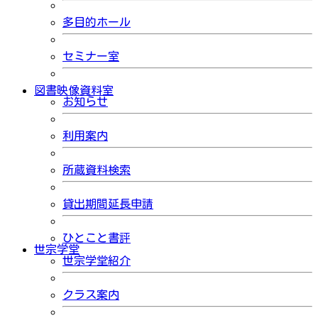
多目的ホール
セミナー室
図書映像資料室
お知らせ
利用案内
所蔵資料検索
貸出期間延長申請
ひとこと書評
世宗学堂
世宗学堂紹介
クラス案内