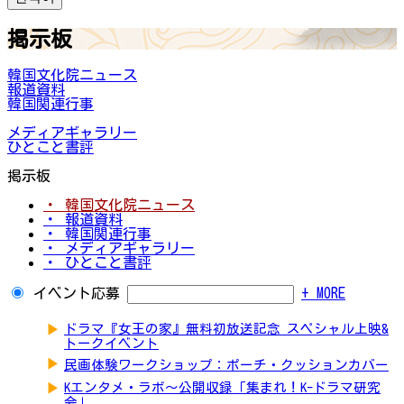
掲示板
韓国文化院ニュース
報道資料
韓国関連行事
メディアギャラリー
ひとこと書評
掲示板
・ 韓国文化院ニュース
・ 報道資料
・ 韓国関連行事
・ メディアギャラリー
・ ひとこと書評
イベント応募
+ MORE
▶
ドラマ『女王の家』無料初放送記念 スペシャル上映&
トークイベント
▶
民画体験ワークショップ：ポーチ・クッションカバー
▶
Kエンタメ・ラボ～公開収録「集まれ！K-ドラマ研究
会」