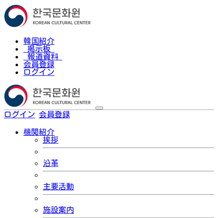
韓国紹介
掲示板
報道資料
会員登録
ログイン
ログイン
会員登録
한국어
機関紹介
挨拶
沿革
主要活動
施設案内