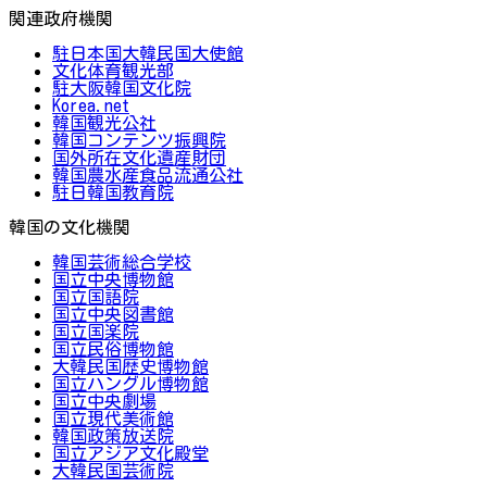
関連政府機関
駐日本国大韓民国大使館
文化体育観光部
駐大阪韓国文化院
Korea.net
韓国観光公社
韓国コンテンツ振興院
国外所在文化遺産財団
韓国農水産食品流通公社
駐日韓国教育院
韓国の文化機関
韓国芸術総合学校
国立中央博物館
国立国語院
国立中央図書館
国立国楽院
国立民俗博物館
大韓民国歴史博物館
国立ハングル博物館
国立中央劇場
国立現代美術館
韓国政策放送院
国立アジア文化殿堂
大韓民国芸術院