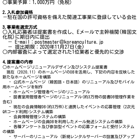
○事業予算：1,000万円（免税）
2.入札参加資格
－駐在国の許可資格を備えた関連工事業に登録している会社
3.事業者選定方式
○入札応募者は提案書を作成し、Eメールで主幹機関(韓国文
化院)に期日内に提出
－ E-mail：postmaster＠koreanculture.jp
－ 提出期限：2020年11月27日(金)
○内部審査によって選定された1位業者と優先的に交渉
4.提案書の内容
○ホームページリニューアルデザイン及びシステム提案書
現在（2020.11）のホームページのDBを活用し、下記の内容を反映した
新たなホームページを構築
- 公式ホームページ（韓国語・日本語）のリニューアル及びモバイル
用ホームページを制作
- ホームページ管理者ページのリニューアル
- 図書室用管理者ページのリニューアル(約3万冊の図書DB管理作業を
含む)
- 現在の会員情報DB(約3万件)と連携したイベントの応募管理（2次元
QRコード利用)システム構築
- 会員情報管理システムの構築
- ホームページの会員DBを利用したメール発送システムの構築
- 各種アンケート及び参加型イベントの応募フォームと受付システム
の構築
- サーバーのリニューアル (新規レンタルサーバーの設置及びアップ