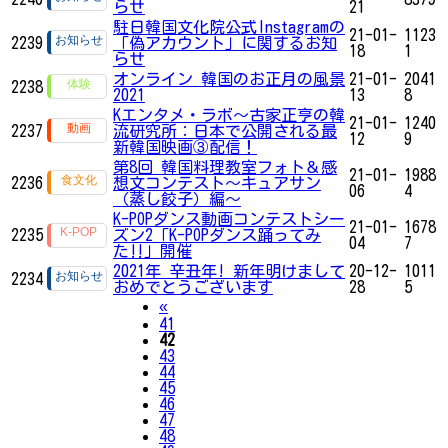
らせ
21
駐日韓国文化院公式Instagramの
21-01-
1123
2239
「偽アカウント」に関するお知
18
1
らせ
オンライン 韓国のお正月の風景
21-01-
2041
2238
2021
13
8
Kエンタメ・ラボ～古家正亨の韓
21-01-
1240
2237
流研究所：日本で公開される最
12
9
新韓国映画③配信！
第8回 韓国料理教室フォト＆感
21-01-
1988
2236
想文コンテスト～キュアサン
06
4
（蒸し餃子）編～
K-POPダンス動画コンテストシー
21-01-
1678
2235
ズン2「K-POPダンス踊ってみ
04
7
た‼」開催
2021年 辛丑年! 新年明けまして
20-12-
1011
2234
おめでとうございます
28
5
Previous
«
41
42
43
44
45
46
47
48