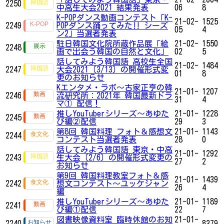
2250
中高生大会2021 結果発表
06
8
K-POPダンス動画コンテスト「K-
21-02-
1525
2249
POPダンス踊ってみた‼ シーズ
05
4
ン2」​​​​​​当選者発表
駐日韓国文化院所蔵作品展「絵
21-02-
1550
2248
画で出会う韓国の自然と文化」
02
5
話してみよう韓国語 高校生全国
21-02-
1484
2247
大会2021〔3/13〕の開催形式変
01
8
更のお知らせ
Kエンタメ・ラボ～古家正亨の韓
21-01-
1207
2246
流研究所：2021年 韓国最新ドラ
31
4
マ① 配信！
推しYouTuberシリーズ〜あゆた
21-01-
1228
2245
び編②配信
29
3
第8回 韓国料理 フォト＆感想文
21-01-
1143
2244
コンテスト当選者発表
28
0
話してみよう韓国語 東京・中高
21-01-
1292
2243
生大会〔2/6〕の開催形式変更の
27
2
お知らせ
第9回 韓国料理教室フォト＆感
21-01-
1439
2242
想文コンテスト～ユッケジャン
26
4
編
推しYouTuberシリーズ〜あゆた
21-01-
1189
2241
び編①配信
22
7
図書映像資料室 臨時休館のお知
21-01-
2240
8379