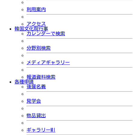
利用案内
アクセス
韓国文化院行事
カレンダーで検索
分野別検索
メディアギャラリー
報道資料検索
各種申請
後援名義
見学会
物品貸出
ギャラリーMI