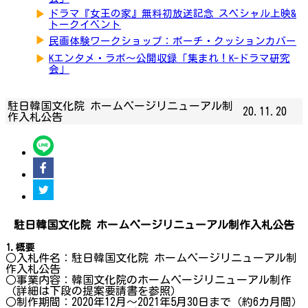
▶
ドラマ『女王の家』無料初放送記念 スペシャル上映&
トークイベント
▶
民画体験ワークショップ：ポーチ・クッションカバー
▶
Kエンタメ・ラボ～公開収録「集まれ！K-ドラマ研究
会」
駐日韓国文化院 ホームページリニューアル制
20.11.20
作入札公告
駐日韓国文化院 ホームページリニューアル制作入札公告
1.概要
○入札件名：駐日韓国文化院 ホームページリニューアル制
作入札公告
○事業内容：韓国文化院のホームページリニューアル制作
（詳細は下段の提案要請書を参照）
○制作期間：2020年12月～2021年5月30日まで（約6カ月間）