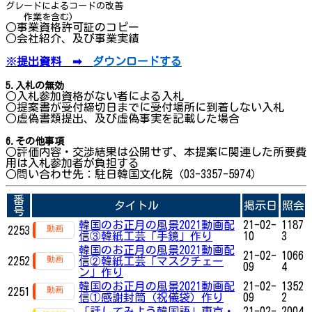
グレードによるコードの改善
作業を含む)
○事業資格許可証のコピー
○会社紹介、及び事業実績
※
提出資料 ➡
ダウンロードする
5.入札の無効
○入札参加資格がない者による入札
○提案書が受付締切日までに受付場所に到着しない入札
○虚偽書類提出、及び虚偽事実を記載した場合
6.その他事項
○評価内容・交渉結果は公開せず、本提案に関連した所要費
用は入札参加者が負担する
○問い合わせ先：駐日韓国文化院（03-3357-5974）
番
タイトル
掲示日
照会
号
韓国のお正月の風景2021動画配
21-02-
1187
2253
信③韓紙工芸「手鏡」作り
10
3
韓国のお正月の風景2021動画配
21-02-
1066
2252
信②韓紙工芸「マスクチェー
09
4
ン」作り
韓国のお正月の風景2021動画配
21-02-
1352
2251
信①感謝封筒（祝儀袋）作り
09
2
「話してみよう韓国語」東京・
21-02-
2004