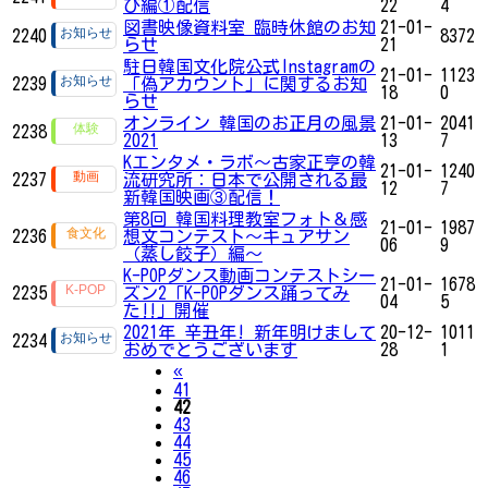
び編①配信
22
4
図書映像資料室 臨時休館のお知
21-01-
2240
8372
らせ
21
駐日韓国文化院公式Instagramの
21-01-
1123
2239
「偽アカウント」に関するお知
18
0
らせ
オンライン 韓国のお正月の風景
21-01-
2041
2238
2021
13
7
Kエンタメ・ラボ～古家正亨の韓
21-01-
1240
2237
流研究所：日本で公開される最
12
7
新韓国映画③配信！
第8回 韓国料理教室フォト＆感
21-01-
1987
2236
想文コンテスト～キュアサン
06
9
（蒸し餃子）編～
K-POPダンス動画コンテストシー
21-01-
1678
2235
ズン2「K-POPダンス踊ってみ
04
5
た‼」開催
2021年 辛丑年! 新年明けまして
20-12-
1011
2234
おめでとうございます
28
1
Previous
«
41
42
43
44
45
46