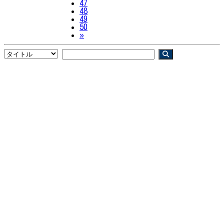
47
48
49
50
Next
»