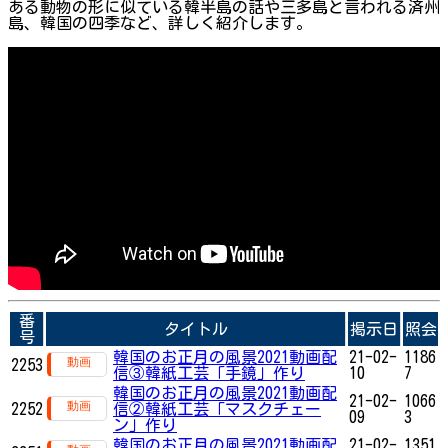
ある動物の形に似ている韓半島の話や三多島と言われる済州
島、韓国の四季など、詳しく紹介します。
番
タイトル
掲示日
照会
号
韓国のお正月の風景2021動画配
21-02-
1186
2253
信③韓紙工芸「手鏡」作り
10
7
韓国のお正月の風景2021動画配
21-02-
1066
2252
信②韓紙工芸「マスクチェー
09
3
ン」作り
韓国のお正月の風景2021動画配
21-02-
1351