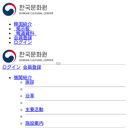
韓国紹介
掲示板
報道資料
会員登録
ログイン
ログイン
会員登録
한국어
機関紹介
挨拶
沿革
主要活動
施設案内