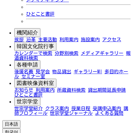
ひとこと書評
機関紹介
挨拶
沿革
主要活動
利用案内
施設案内
アクセス
韓国文化院行事
カレンダーで検索
分野別検索
メディアギャラリー
報
道資料検索
各種申請
後援名義
見学会
物品貸出
ギャラリーMI
多目的ホー
ル
セミナー室
図書映像資料室
お知らせ
利用案内
所蔵資料検索
貸出期間延長申請
ひとこと書評
世宗学堂
世宗学堂紹介
クラス案内
授業日程
受講申込案内
講
師プロフィール
世宗学堂ジャーナル
よくある質問
日本語
한국어