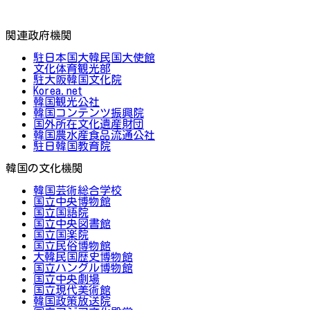
関連政府機関
駐日本国大韓民国大使館
文化体育観光部
駐大阪韓国文化院
Korea.net
韓国観光公社
韓国コンテンツ振興院
国外所在文化遺産財団
韓国農水産食品流通公社
駐日韓国教育院
韓国の文化機関
韓国芸術総合学校
国立中央博物館
国立国語院
国立中央図書館
国立国楽院
国立民俗博物館
大韓民国歴史博物館
国立ハングル博物館
国立中央劇場
国立現代美術館
韓国政策放送院