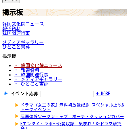
掲示板
韓国文化院ニュース
報道資料
韓国関連行事
メディアギャラリー
ひとこと書評
掲示板
・ 韓国文化院ニュース
・ 報道資料
・ 韓国関連行事
・ メディアギャラリー
・ ひとこと書評
イベント応募
+ MORE
▶
ドラマ『女王の家』無料初放送記念 スペシャル上映&
トークイベント
▶
民画体験ワークショップ：ポーチ・クッションカバー
▶
Kエンタメ・ラボ～公開収録「集まれ！K-ドラマ研究
会」