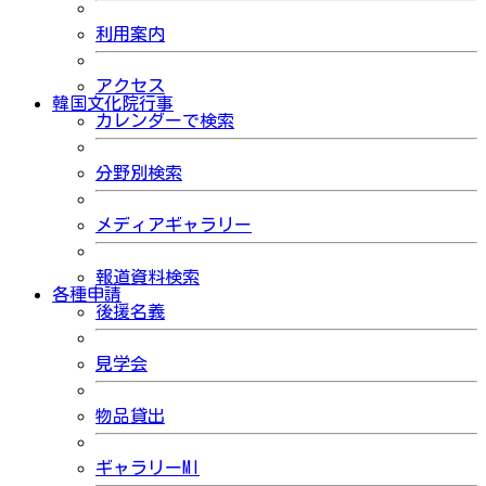
利用案内
アクセス
韓国文化院行事
カレンダーで検索
分野別検索
メディアギャラリー
報道資料検索
各種申請
後援名義
見学会
物品貸出
ギャラリーMI