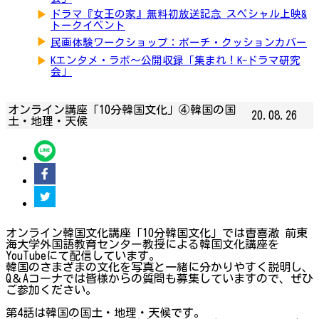
▶
ドラマ『女王の家』無料初放送記念 スペシャル上映&
トークイベント
▶
民画体験ワークショップ：ポーチ・クッションカバー
▶
Kエンタメ・ラボ～公開収録「集まれ！K-ドラマ研究
会」
オンライン講座「10分韓国文化」④韓国の国
20.08.26
土・地理・天候
オンライン韓国文化講座「10分韓国文化」では曺喜澈 前東
海大学外国語教育センター教授による韓国文化講座を
YouTubeにて配信しています。
韓国のさまざまの文化を写真と一緒に分かりやすく説明し、
Q＆Aコーナでは皆様からの質問も募集していますので、ぜひ
ご参加ください。
第4話は韓国の国土・地理・天候です。