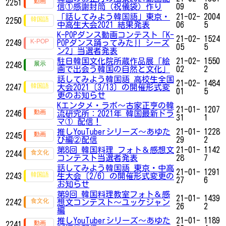
2251
信①感謝封筒（祝儀袋）作り
09
8
「話してみよう韓国語」東京・
21-02-
2004
2250
中高生大会2021 結果発表
06
5
K-POPダンス動画コンテスト「K-
21-02-
1524
2249
POPダンス踊ってみた‼ シーズ
05
5
ン2」​​​​​​当選者発表
駐日韓国文化院所蔵作品展「絵
21-02-
1550
2248
画で出会う韓国の自然と文化」
02
2
話してみよう韓国語 高校生全国
21-02-
1484
2247
大会2021〔3/13〕の開催形式変
01
5
更のお知らせ
Kエンタメ・ラボ～古家正亨の韓
21-01-
1207
2246
流研究所：2021年 韓国最新ドラ
31
1
マ① 配信！
推しYouTuberシリーズ〜あゆた
21-01-
1228
2245
び編②配信
29
2
第8回 韓国料理 フォト＆感想文
21-01-
1142
2244
コンテスト当選者発表
28
7
話してみよう韓国語 東京・中高
21-01-
1291
2243
生大会〔2/6〕の開催形式変更の
27
6
お知らせ
第9回 韓国料理教室フォト＆感
21-01-
1439
2242
想文コンテスト～ユッケジャン
26
2
編
推しYouTuberシリーズ〜あゆた
21-01-
1189
2241