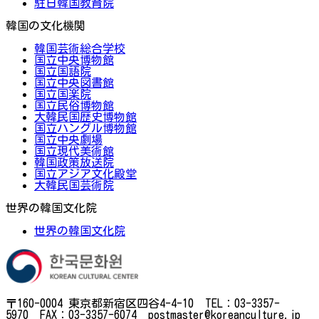
駐日韓国教育院
韓国の文化機関
韓国芸術総合学校
国立中央博物館
国立国語院
国立中央図書館
国立国楽院
国立民俗博物館
大韓民国歴史博物館
国立ハングル博物館
国立中央劇場
国立現代美術館
韓国政策放送院
国立アジア文化殿堂
大韓民国芸術院
世界の韓国文化院
世界の韓国文化院
〒160-0004 東京都新宿区四谷4-4-10 TEL：03-3357-
5970 FAX：03-3357-6074 postmaster@koreanculture.jp