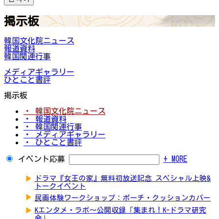
掲示板
韓国文化院ニュース
報道資料
韓国関連行事
メディアギャラリー
ひとこと書評
掲示板
・ 韓国文化院ニュース
・ 報道資料
・ 韓国関連行事
・ メディアギャラリー
・ ひとこと書評
イベント応募
+ MORE
▶
ドラマ『女王の家』無料初放送記念 スペシャル上映&
トークイベント
▶
民画体験ワークショップ：ポーチ・クッションカバー
▶
Kエンタメ・ラボ～公開収録「集まれ！K-ドラマ研究
会」