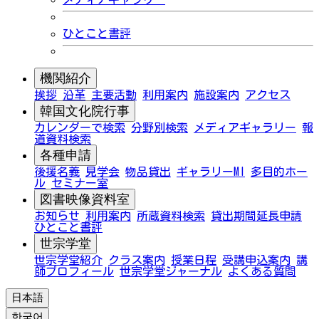
ひとこと書評
機関紹介
挨拶
沿革
主要活動
利用案内
施設案内
アクセス
韓国文化院行事
カレンダーで検索
分野別検索
メディアギャラリー
報
道資料検索
各種申請
後援名義
見学会
物品貸出
ギャラリーMI
多目的ホー
ル
セミナー室
図書映像資料室
お知らせ
利用案内
所蔵資料検索
貸出期間延長申請
ひとこと書評
世宗学堂
世宗学堂紹介
クラス案内
授業日程
受講申込案内
講
師プロフィール
世宗学堂ジャーナル
よくある質問
日本語
한국어