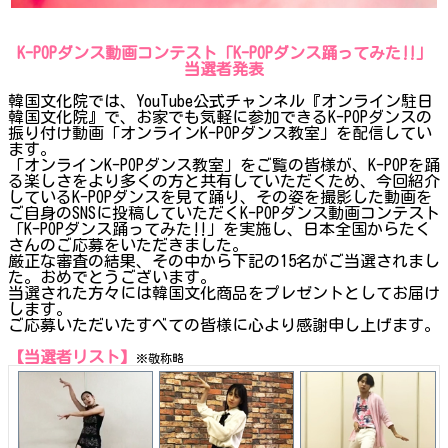
K-POPダンス動画コンテスト「K-POPダンス踊ってみた‼」
当選者発表
韓国文化院では、YouTube公式チャンネル『オンライン駐日
韓国文化院』で、お家でも気軽に参加できるK-POPダンスの
振り付け動画「オンラインK-POPダンス教室」を配信してい
ます。
「オンラインK-POPダンス教室」をご覧の皆様が、K-POPを踊
る楽しさをより多くの方と共有していただくため、今回紹介
しているK-POPダンスを見て踊り、その姿を撮影した動画を
ご自身のSNSに投稿していただくK-POPダンス動画コンテスト
「K-POPダンス踊ってみた‼」を実施し、日本全国からたく
さんのご応募をいただきました。
厳正な審査の結果、その中から下記の15名がご当選されまし
た。おめでとうございます。
当選された方々には韓国文化商品をプレゼントとしてお届け
します。
ご応募いただいたすべての皆様に心より感謝申し上げます。
【当選者リスト】
※敬称略