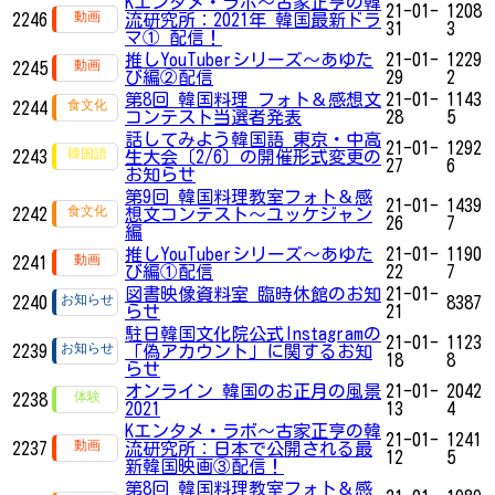
Kエンタメ・ラボ～古家正亨の韓
21-01-
1208
2246
流研究所：2021年 韓国最新ドラ
31
3
マ① 配信！
推しYouTuberシリーズ〜あゆた
21-01-
1229
2245
び編②配信
29
2
第8回 韓国料理 フォト＆感想文
21-01-
1143
2244
コンテスト当選者発表
28
5
話してみよう韓国語 東京・中高
21-01-
1292
2243
生大会〔2/6〕の開催形式変更の
27
6
お知らせ
第9回 韓国料理教室フォト＆感
21-01-
1439
2242
想文コンテスト～ユッケジャン
26
7
編
推しYouTuberシリーズ〜あゆた
21-01-
1190
2241
び編①配信
22
7
図書映像資料室 臨時休館のお知
21-01-
2240
8387
らせ
21
駐日韓国文化院公式Instagramの
21-01-
1123
2239
「偽アカウント」に関するお知
18
8
らせ
オンライン 韓国のお正月の風景
21-01-
2042
2238
2021
13
4
Kエンタメ・ラボ～古家正亨の韓
21-01-
1241
2237
流研究所：日本で公開される最
12
5
新韓国映画③配信！
第8回 韓国料理教室フォト＆感