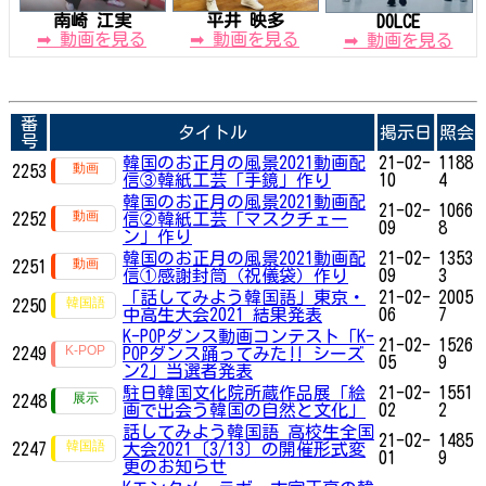
南崎 江実
平井 映多
DOLCE
➡ 動画を見る
➡ 動画を見る
➡ 動画を見る
番
タイトル
掲示日
照会
号
韓国のお正月の風景2021動画配
21-02-
1188
2253
信③韓紙工芸「手鏡」作り
10
4
韓国のお正月の風景2021動画配
21-02-
1066
2252
信②韓紙工芸「マスクチェー
09
8
ン」作り
韓国のお正月の風景2021動画配
21-02-
1353
2251
信①感謝封筒（祝儀袋）作り
09
3
「話してみよう韓国語」東京・
21-02-
2005
2250
中高生大会2021 結果発表
06
7
K-POPダンス動画コンテスト「K-
21-02-
1526
2249
POPダンス踊ってみた‼ シーズ
05
9
ン2」​​​​​​当選者発表
駐日韓国文化院所蔵作品展「絵
21-02-
1551
2248
画で出会う韓国の自然と文化」
02
2
話してみよう韓国語 高校生全国
21-02-
1485
2247
大会2021〔3/13〕の開催形式変
01
9
更のお知らせ