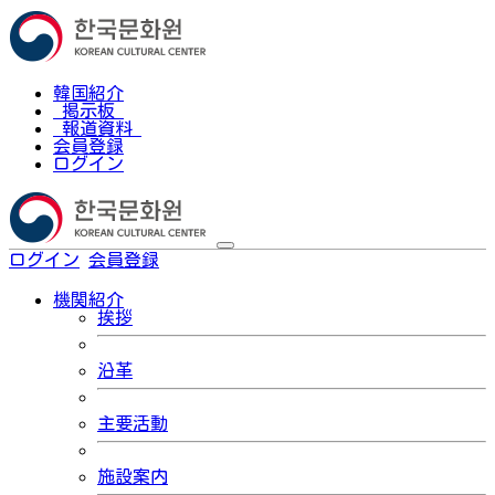
韓国紹介
掲示板
報道資料
会員登録
ログイン
ログイン
会員登録
한국어
機関紹介
挨拶
沿革
主要活動
施設案内