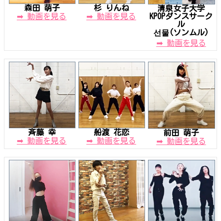
森田 萌子
杉 りんね
清泉女子大学
➡ 動画を見る
➡ 動画を見る
KPOPダンスサーク
ル
선물(ソンムル)
➡ 動画を見る
斉藤 幸
船渡 花恋
前田 萌子
➡ 動画を見る
➡ 動画を見る
➡ 動画を見る