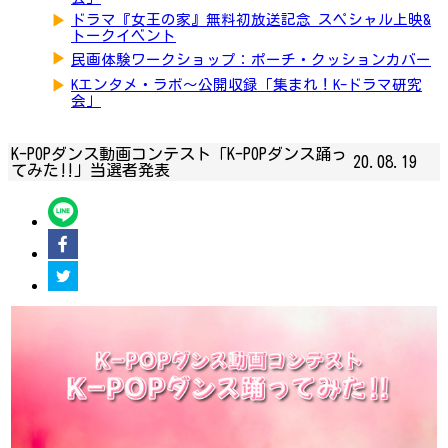
▶
ドラマ『女王の家』無料初放送記念 スペシャル上映&
トークイベント
▶
民画体験ワークショップ：ポーチ・クッションカバー
▶
Kエンタメ・ラボ～公開収録「集まれ！K-ドラマ研究
会」
K-POPダンス動画コンテスト「K-POPダンス踊っ
20.08.19
てみた‼」​​​​​​当選者発表