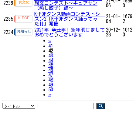
21-01-
1989
2236
想文コンテスト～キュアサン
06
0
（蒸し餃子）編～
K-POPダンス動画コンテストシー
21-01-
1679
2235
ズン2「K-POPダンス踊ってみ
04
2
た‼」開催
2021年 辛丑年! 新年明けまして
20-12-
1012
2234
おめでとうございます
28
0
Previous
«
41
42
43
44
45
46
47
48
49
50
Next
»