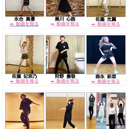
永合 真優
黒川 心路
佐藤 光翼
➡ 動画を見る
➡ 動画を見る
➡ 動画を見る
佐藤 妃奈乃
狩野 豊敬
森永 新菜
➡ 動画を見る
➡ 動画を見る
➡ 動画を見る