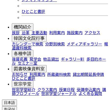
ひとこと書評
機関紹介
挨拶
沿革
主要活動
利用案内
施設案内
アクセス
韓国文化院行事
カレンダーで検索
分野別検索
メディアギャラリー
報
道資料検索
各種申請
後援名義
見学会
物品貸出
ギャラリーMI
多目的ホー
ル
セミナー室
図書映像資料室
お知らせ
利用案内
所蔵資料検索
貸出期間延長申請
ひとこと書評
世宗学堂
世宗学堂紹介
クラス案内
授業日程
受講申込案内
講
師プロフィール
世宗学堂ジャーナル
よくある質問
日本語
한국어