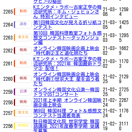
ケビ＞の秘密
Kエンタメ・ラボ～古家正亨の韓
21-03-
1259
2265
流研究所：キム・ジェヒョンさ
08
4
ん 特別インタビュー
第1回韓国文化が見える折り紙コ
21-03-
1425
2264
ンテスト
05
4
第10回 韓国料理教室フォト＆感
21-03-
1295
2263
想文コンテスト～タッカンジョ
03
5
ン編
オンライン韓国映画企画上映会
21-03-
1662
2262
~時代劇②王と道化師たち
02
9
Kエンタメ・ラボ～古家正亨の韓
21-03-
1170
2261
流研究所：2021年 韓国最新ドラ
02
3
マ③ 配信！
オンライン韓国映画企画上映会
21-02-
2129
2260
~時代劇①世宗大王 星を追う者
25
9
たち
オンライン韓国文化公演〜韓国
21-02-
2725
2259
ドラマOSTコンサート
25
0
2021年上半期 オンライン韓国映
21-02-
2287
2258
画企画上映会
24
9
第9回 韓国料理 フォト＆感想文
21-02-
1176
2257
コンテスト当選者発表
24
4
駐日韓国文化院 世宗学堂 韓国
21-02-
3111
2256
語講座 2021年度春季学期 受講
19
0
生募集