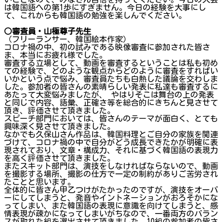
は韓国語への第1歩にすぎません。今日の経験を大事にし
て、これからも韓国語の勉強を楽しんでください。
○審査員・山極尊子先生
（フリーランサー、韓国絵本作家）
コロナ禍の中、初の試みである映像審査に参加された皆さ
ま、本当にお疲れ様でした。
審査する立場として、動画を審査するということは私も初め
ての経験で、どのような観点からどのように審査をすればい
いかという点で悩み、審査員たちも白熱した議論を交わしま
した。参加者の皆さんの素晴らしい発表に私達も審査するに
あたって大変悩みましたが、 やはりそこは舞台の上の発表
と同じで内容、語彙、正確さ等を総合的にきちんと見させて
頂き、評価させて頂きました。
スピーチ部門においては、皆さんのテーマが面白く、とても
興味深く見させて頂きました。
なかでも久保山さん作品は、韓国料理とご自分の家族を関連
づけて、コロナ禍の中で自分がどう成長できたかが明確に表
現されており、文章・構成力、それに基づく韓国語の表現力
を高く評価させて頂きました。
またスキット部門は、演技をしなければならないので、動画
を撮影する場所、撮影の仕方で一定の制約がありご苦労され
たことと思います。
全体的に皆さん甲乙つけがたかったのですが、演技をオーバ
ーにしてしまうと、発音やイントネーションがおろそかにな
ってしまい、また韓国語の表現に意識を向けてしまうと、感
情表現が疎かになってしまいがちなので、一番両方のバラン
スが取れた組を選出させて頂きました。10組の参加者の皆さ