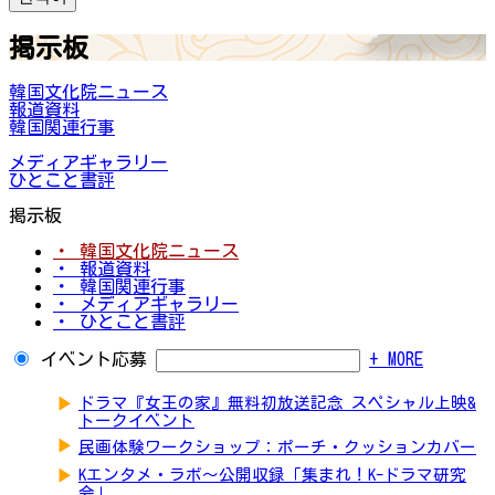
掲示板
韓国文化院ニュース
報道資料
韓国関連行事
メディアギャラリー
ひとこと書評
掲示板
・ 韓国文化院ニュース
・ 報道資料
・ 韓国関連行事
・ メディアギャラリー
・ ひとこと書評
イベント応募
+ MORE
▶
ドラマ『女王の家』無料初放送記念 スペシャル上映&
トークイベント
▶
民画体験ワークショップ：ポーチ・クッションカバー
▶
Kエンタメ・ラボ～公開収録「集まれ！K-ドラマ研究
会」