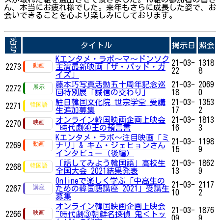
ん、本当にお疲れ様でした。来年もさらに成長した姿で、お
会いできることを心より楽しみにしております。
番
タイトル
掲示日
照会
号
Kエンタメ・ラボ～マ〜ドンソク
21-03-
1318
2273
主演最新映画「ザ・バッド・ガ
22
8
イズ」
藤本巧写真活動五十周年記念巡
21-03-
2069
2272
回特別展「誠信の交わり」
18
0
駐日韓国文化院 世宗学堂 受講
21-03-
1353
2271
生追加募集
17
2
オンライン韓国映画企画上映会
21-03-
1813
2270
~時代劇④王の預言書
16
3
Kエンタメ・ラボ～注目映画「ミ
21-03-
1198
2269
ナリ」& キム・ジェヒョンさん
15
9
インタビュー（後編）
「話してみよう韓国語」高校生
21-03-
1862
2268
全国大会 2021結果発表
13
9
Onlineで楽しく学ぶ「中高生の
21-03-
2117
2267
ための韓国語講座 2021」受講生
10
2
募集
オンライン韓国映画企画上映会
21-03-
1876
2266
~時代劇③朝鮮名探偵 鬼＜トッ
09
9