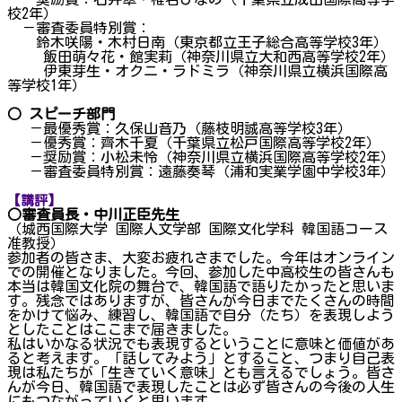
校2年）
－審査委員特別賞：
鈴木咲陽・木村日南（東京都立王子総合高等学校3年）
飯田萌々花・館実莉（神奈川県立大和西高等学校2年）
伊東芽生・オクニ・ラドミラ（神奈川県立横浜国際高
等学校1年）
○ スピーチ部門
－最優秀賞：久保山音乃（藤枝明誠高等学校3年）
－優秀賞：齊木千夏（千葉県立松戸国際高等学校2年）
－奨励賞：小松未怜（神奈川県立横浜国際高等学校2年）
－審査委員特別賞：遠藤奏琴（浦和実業学園中学校3年）
【講評】
○審査員長・中川正臣先生
（城西国際大学 国際人文学部 国際文化学科 韓国語コース
准教授）
参加者の皆さま、大変お疲れさまでした。今年はオンライン
での開催となりました。今回、参加した中高校生の皆さんも
本当は韓国文化院の舞台で、韓国語で語りたかったと思いま
す。残念ではありますが、皆さんが今日までたくさんの時間
をかけて悩み、練習し、韓国語で自分（たち）を表現しよう
としたことはここまで届きました。
私はいかなる状況でも表現するということに意味と価値があ
ると考えます。「話してみよう」とすること、つまり自己表
現は私たちが「生きていく意味」とも言えるでしょう。皆さ
んが今日、韓国語で表現したことは必ず皆さんの今後の人生
にもつながっていくと思います。