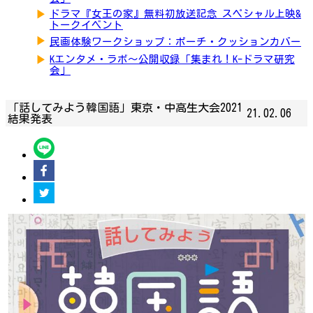
▶
ドラマ『女王の家』無料初放送記念 スペシャル上映&
トークイベント
▶
民画体験ワークショップ：ポーチ・クッションカバー
▶
Kエンタメ・ラボ～公開収録「集まれ！K-ドラマ研究
会」
「話してみよう韓国語」東京・中高生大会2021
21.02.06
結果発表