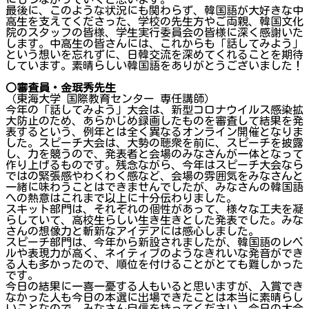
最後に、このような状況にも関わらず、韓国語が大好きな中
高生を支えてくださった、学校の先生方やご両親、韓国文化
院のスタッフの皆様、学生実行委員会の皆様に深く感謝いた
します。中高生の皆さんには、これからも「話してみよう」
という想いを忘れずに、日韓交流を深めてくれることを期待
しています。素晴らしい韓国語をありがとうございました！
○審査員・金珉秀先生
（東海大学 国際教育センター 専任講師）
今年の「話してみよう」大会は、新型コロナウイルス感染拡
大防止のため、あらかじめ録画したものを審査して結果を発
表するという、例年とは全く異なるオンライン開催となりま
した。スピーチ大会は、大勢の聴衆を前に、スピーチを披露
し、力を競うので、発表者と会場のみなさんが一体となって
作り上げるものです。残念ながら、今年はスピーチ大会なら
ではの緊張感やわくわく感など、会場の雰囲気をみなさんと
一緒に味わうことはできませんでしたが、みなさんの韓国語
への熱意はこれまで以上に十分伝わりました。
スキット部門は、それぞれの個性があって、様々な工夫を凝
らしていて、高校生らしい生き生きとした発表でした。みな
さんの想像力と斬新なアイデアには感心しました。
スピーチ部門は、今年から新設されましたが、韓国語のレベ
ルや表現力が高く、ネイティブのようなきれいな発音ができ
る人も多かったので、順位を付けることがとても難しかった
です。
今日の結果に一喜一憂する人もいると思いますが、入賞でき
なかった人も今日の本選に出場できたことは本当に素晴らし
いことなので、みなさん自信を持ってください。今日の大会