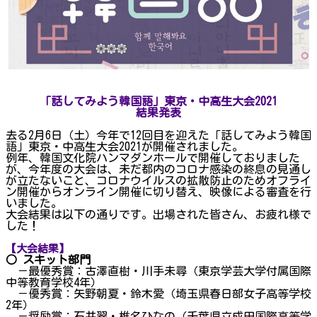
「話してみよう韓国語」東京・中高生大会2021
結果発表
去る2月6日（土）今年で12回目を迎えた「話してみよう韓国
語」東京・中高生大会2021が開催されました。
例年、韓国文化院ハンマダンホールで開催しておりました
が、今年度の大会は、未だ都内のコロナ感染の終息の見通し
が立たないこと、コロナウイルスの拡散防止のためオフライ
ン開催からオンライン開催に切り替え、映像による審査を行
いました。
大会結果は以下の通りです。出場された皆さん、お疲れ様で
した！
【大会結果】
○ スキット部門
－最優秀賞：古澤直樹・川手未尋（東京学芸大学付属国際
中等教育学校4年）
－優秀賞：矢野朝夏・鈴木愛（埼玉県春日部女子高等学校
2年）
－奨励賞：石井翠・椎名ひなの（千葉県立成田国際高等学