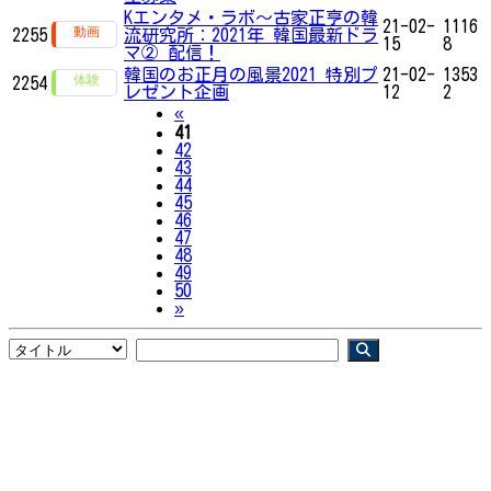
Kエンタメ・ラボ～古家正亨の韓
21-02-
1116
2255
流研究所：2021年 韓国最新ドラ
15
8
マ② 配信！
韓国のお正月の風景2021 特別プ
21-02-
1353
2254
レゼント企画
12
2
Previous
«
41
42
43
44
45
46
47
48
49
50
Next
»