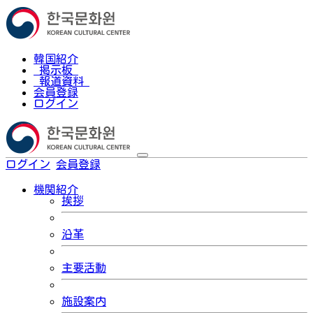
韓国紹介
掲示板
報道資料
会員登録
ログイン
ログイン
会員登録
한국어
機関紹介
挨拶
沿革
主要活動
施設案内