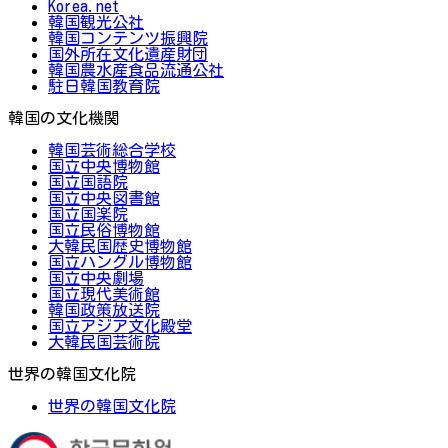
Korea.net
韓国観光公社
韓国コンテンツ振興院
国外所在文化遺産財団
韓国農水産食品流通公社
駐日韓国教育院
韓国の文化機関
韓国芸術総合学校
国立中央博物館
国立国語院
国立中央図書館
国立国楽院
国立民俗博物館
大韓民国歴史博物館
国立ハングル博物館
国立中央劇場
国立現代美術館
韓国政策放送院
国立アジア文化殿堂
大韓民国芸術院
世界の韓国文化院
世界の韓国文化院