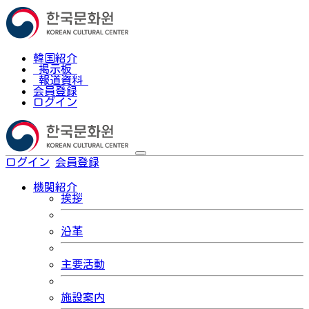
韓国紹介
掲示板
報道資料
会員登録
ログイン
ログイン
会員登録
한국어
機関紹介
挨拶
沿革
主要活動
施設案内