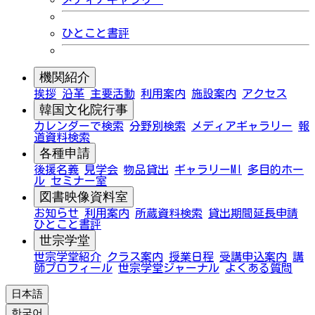
ひとこと書評
機関紹介
挨拶
沿革
主要活動
利用案内
施設案内
アクセス
韓国文化院行事
カレンダーで検索
分野別検索
メディアギャラリー
報
道資料検索
各種申請
後援名義
見学会
物品貸出
ギャラリーMI
多目的ホー
ル
セミナー室
図書映像資料室
お知らせ
利用案内
所蔵資料検索
貸出期間延長申請
ひとこと書評
世宗学堂
世宗学堂紹介
クラス案内
授業日程
受講申込案内
講
師プロフィール
世宗学堂ジャーナル
よくある質問
日本語
한국어