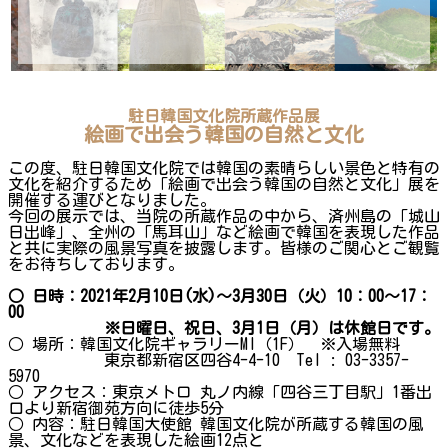
駐日韓国文化院所蔵作品展
絵画で出会う韓国の自然と文化
この度、駐日韓国文化院では韓国の素晴らしい景色と特有の
文化を紹介するため「絵画で出会う韓国の自然と文化」展を
開催する運びとなりました。
今回の展示では、当院の所蔵作品の中から、済州島の「城山
日出峰」、全州の「馬耳山」など絵画で韓国を表現した作品
と共に実際の風景写真を披露します。皆様のご関心とご観覧
をお待ちしております。
○ 日時：2021年2月10日(水)～3月30日（火）10：00～17：
00
※日曜日、祝日、3月1日（月）は休館日です。
○ 場所：韓国文化院ギャラリーMI（1F） ※入場無料
東京都新宿区四谷4-4-10 Tel : 03-3357-
5970
○ アクセス：東京メトロ 丸ノ内線「四谷三丁目駅」1番出
口より新宿御苑方向に徒歩5分
○ 内容：駐日韓国大使館 韓国文化院が所蔵する韓国の風
景、文化などを表現した絵画12点と