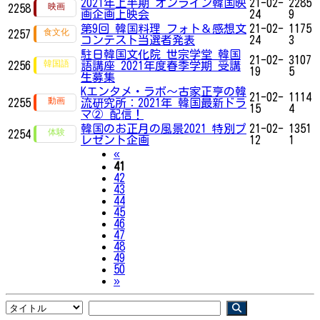
2021年上半期 オンライン韓国映
21-02-
2285
2258
画企画上映会
24
9
第9回 韓国料理 フォト＆感想文
21-02-
1175
2257
コンテスト当選者発表
24
3
駐日韓国文化院 世宗学堂 韓国
21-02-
3107
2256
語講座 2021年度春季学期 受講
19
5
生募集
Kエンタメ・ラボ～古家正亨の韓
21-02-
1114
2255
流研究所：2021年 韓国最新ドラ
15
4
マ② 配信！
韓国のお正月の風景2021 特別プ
21-02-
1351
2254
レゼント企画
12
1
Previous
«
41
42
43
44
45
46
47
48
49
50
Next
»