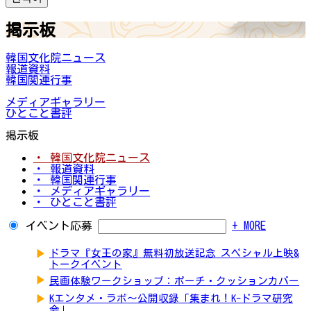
掲示板
韓国文化院ニュース
報道資料
韓国関連行事
メディアギャラリー
ひとこと書評
掲示板
・ 韓国文化院ニュース
・ 報道資料
・ 韓国関連行事
・ メディアギャラリー
・ ひとこと書評
イベント応募
+ MORE
▶
ドラマ『女王の家』無料初放送記念 スペシャル上映&
トークイベント
▶
民画体験ワークショップ：ポーチ・クッションカバー
▶
Kエンタメ・ラボ～公開収録「集まれ！K-ドラマ研究
会」