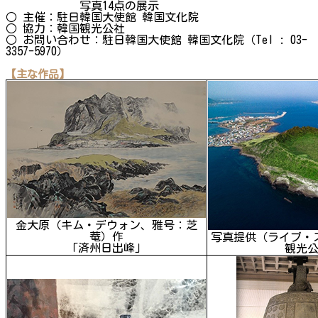
写真14点の展示
○ 主催：駐日韓国大使館 韓国文化院
○ 協力：韓国観光公社
○ お問い合わせ：駐日韓国大使館 韓国文化院（Tel : 03-
3357-5970）
【主な作品】
金大原（キム・デウォン、雅号：芝
菴）作
写真提供（ライブ・
「済州日出峰」
観光