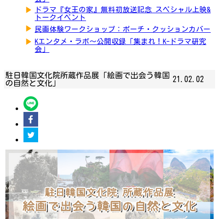
▶
ドラマ『女王の家』無料初放送記念 スペシャル上映&
トークイベント
▶
民画体験ワークショップ：ポーチ・クッションカバー
▶
Kエンタメ・ラボ～公開収録「集まれ！K-ドラマ研究
会」
駐日韓国文化院所蔵作品展「絵画で出会う韓国
21.02.02
の自然と文化」