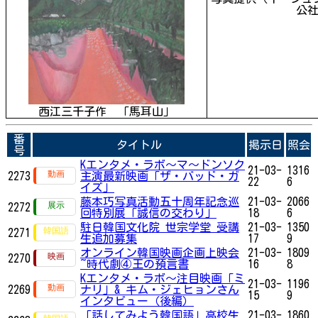
公
西江三千子作 「馬耳山」
番
タイトル
掲示日
照会
号
Kエンタメ・ラボ～マ〜ドンソク
21-03-
1316
2273
主演最新映画「ザ・バッド・ガ
22
6
イズ」
藤本巧写真活動五十周年記念巡
21-03-
2066
2272
回特別展「誠信の交わり」
18
6
駐日韓国文化院 世宗学堂 受講
21-03-
1350
2271
生追加募集
17
9
オンライン韓国映画企画上映会
21-03-
1809
2270
~時代劇④王の預言書
16
8
Kエンタメ・ラボ～注目映画「ミ
21-03-
1196
2269
ナリ」& キム・ジェヒョンさん
15
9
インタビュー（後編）
「話してみよう韓国語」高校生
21-03-
1860