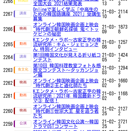
2268
全国大会 2021結果発表
13
3
Onlineで楽しく学ぶ「中高生の
21-03-
2114
2267
ための韓国語講座 2021」受講生
10
4
募集
オンライン韓国映画企画上映会
21-03-
1873
2266
~時代劇③朝鮮名探偵 鬼＜トッ
09
8
ケビ＞の秘密
Kエンタメ・ラボ～古家正亨の韓
21-03-
1257
2265
流研究所：キム・ジェヒョンさ
08
0
ん 特別インタビュー
第1回韓国文化が見える折り紙コ
21-03-
1424
2264
ンテスト
05
2
第10回 韓国料理教室フォト＆感
21-03-
1294
2263
想文コンテスト～タッカンジョ
03
3
ン編
オンライン韓国映画企画上映会
21-03-
1660
2262
~時代劇②王と道化師たち
02
9
Kエンタメ・ラボ～古家正亨の韓
21-03-
1168
2261
流研究所：2021年 韓国最新ドラ
02
6
マ③ 配信！
オンライン韓国映画企画上映会
21-02-
2127
2260
~時代劇①世宗大王 星を追う者
25
2
たち
オンライン韓国文化公演〜韓国
21-02-
2721
2259
ドラマOSTコンサート
25
3