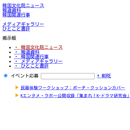
韓国文化院ニュース
報道資料
韓国関連行事
メディアギャラリー
ひとこと書評
掲示板
・ 韓国文化院ニュース
・ 報道資料
・ 韓国関連行事
・ メディアギャラリー
・ ひとこと書評
イベント応募
+ MORE
▶
民画体験ワークショップ：ポーチ・クッションカバー
▶
Kエンタメ・ラボ～公開収録「集まれ！K-ドラマ研究会