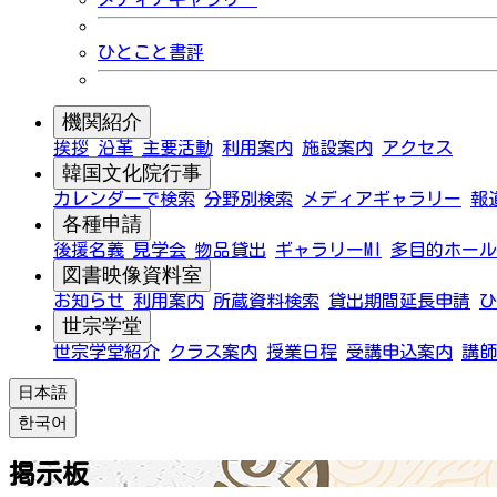
ひとこと書評
機関紹介
挨拶
沿革
主要活動
利用案内
施設案内
アクセス
韓国文化院行事
カレンダーで検索
分野別検索
メディアギャラリー
報
各種申請
後援名義
見学会
物品貸出
ギャラリーMI
多目的ホール
図書映像資料室
お知らせ
利用案内
所蔵資料検索
貸出期間延長申請
ひ
世宗学堂
世宗学堂紹介
クラス案内
授業日程
受講申込案内
講師
日本語
한국어
掲示板