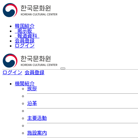
韓国紹介
掲示板
報道資料
会員登録
ログイン
ログイン
会員登録
한국어
機関紹介
挨拶
沿革
主要活動
施設案内