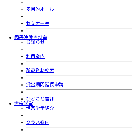
多目的ホール
セミナー室
図書映像資料室
お知らせ
利用案内
所蔵資料検索
貸出期間延長申請
ひとこと書評
世宗学堂
世宗学堂紹介
クラス案内