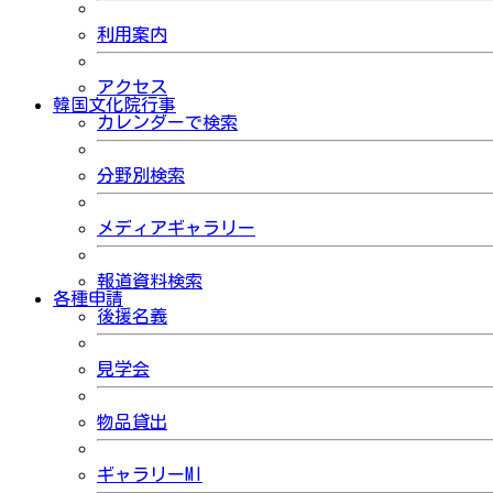
利用案内
アクセス
韓国文化院行事
カレンダーで検索
分野別検索
メディアギャラリー
報道資料検索
各種申請
後援名義
見学会
物品貸出
ギャラリーMI