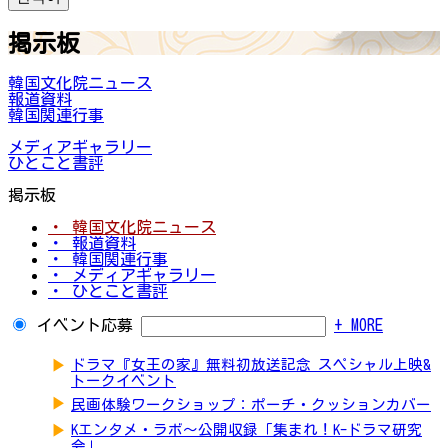
掲示板
韓国文化院ニュース
報道資料
韓国関連行事
メディアギャラリー
ひとこと書評
掲示板
・ 韓国文化院ニュース
・ 報道資料
・ 韓国関連行事
・ メディアギャラリー
・ ひとこと書評
イベント応募
+ MORE
▶
ドラマ『女王の家』無料初放送記念 スペシャル上映&
トークイベント
▶
民画体験ワークショップ：ポーチ・クッションカバー
▶
Kエンタメ・ラボ～公開収録「集まれ！K-ドラマ研究
会」