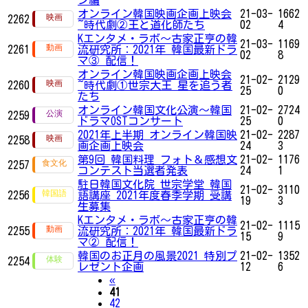
オンライン韓国映画企画上映会
21-03-
1662
2262
~時代劇②王と道化師たち
02
4
Kエンタメ・ラボ～古家正亨の韓
21-03-
1169
2261
流研究所：2021年 韓国最新ドラ
02
8
マ③ 配信！
オンライン韓国映画企画上映会
21-02-
2129
2260
~時代劇①世宗大王 星を追う者
25
0
たち
オンライン韓国文化公演〜韓国
21-02-
2724
2259
ドラマOSTコンサート
25
0
2021年上半期 オンライン韓国映
21-02-
2287
2258
画企画上映会
24
3
第9回 韓国料理 フォト＆感想文
21-02-
1176
2257
コンテスト当選者発表
24
1
駐日韓国文化院 世宗学堂 韓国
21-02-
3110
2256
語講座 2021年度春季学期 受講
19
3
生募集
Kエンタメ・ラボ～古家正亨の韓
21-02-
1115
2255
流研究所：2021年 韓国最新ドラ
15
9
マ② 配信！
韓国のお正月の風景2021 特別プ
21-02-
1352
2254
レゼント企画
12
6
Previous
«
41
42