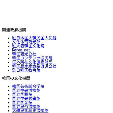
関連政府機関
駐日本国大韓民国大使館
文化体育観光部
駐大阪韓国文化院
Korea.net
韓国観光公社
韓国コンテンツ振興院
国外所在文化遺産財団
韓国農水産食品流通公社
駐日韓国教育院
韓国の文化機関
韓国芸術総合学校
国立中央博物館
国立国語院
国立中央図書館
国立国楽院
国立民俗博物館
大韓民国歴史博物館