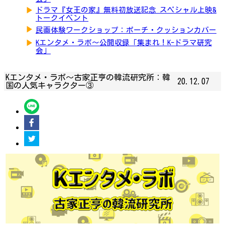
▶
ドラマ『女王の家』無料初放送記念 スペシャル上映&
トークイベント
▶
民画体験ワークショップ：ポーチ・クッションカバー
▶
Kエンタメ・ラボ～公開収録「集まれ！K-ドラマ研究
会」
Kエンタメ・ラボ～古家正亨の韓流研究所：韓
20.12.07
国の人気キャラクター③