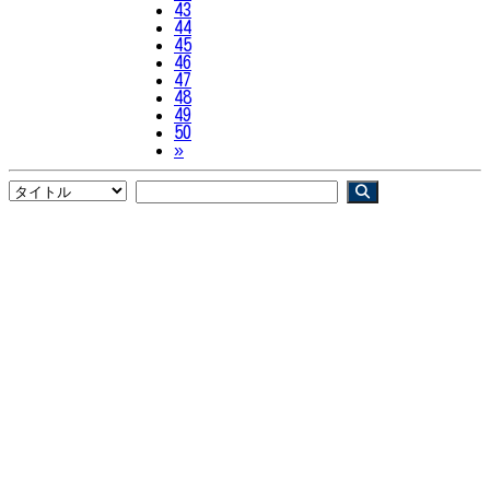
43
44
45
46
47
48
49
50
Next
»