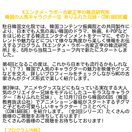
Kエンタメ・ラボ～古家正亨の韓流研究所
韓国の人気キャラクター③ ありふれた兄妹・COMI&BEBE編
駐日韓国文化院では、韓国コンテンツ振興院との共同製作に
より、日本でも人気の高い韓国のドラマ、映画、K-POPなど
をはじめとする韓流エンタテインメントをテーマに、そのト
レンドや魅力などについて様々な角度から楽しく情報をお伝
えするプログラム『Kエンタメ・ラボ～古家正亨の韓流研究
所』を、8月から当院ユーチューブ内で新たにスタートしま
した。
第4回となるこの度は、これから日本でも流行るかもしれな
い（？？）韓国で人気のキャラクターの魅力を映像やグッズ
などを交え、詳しいプロフィールをチェックしながらMCの古
家さんがクイズ形式で楽しく紹介します。
第3弾は、アニメやグッズなどにもなっている実在する大人
気のクリエイター兄妹をモデルにしたユーモラスなキャラク
ター「ありふれた兄妹」、と12月17日から韓国のEBS（韓国
教育放送公社）でアニメショーン番組がスタートする子グマ
と子どもの可愛らしいキャラクター「コミとべべ」
（COMI&BEBE）を紹介します。（全3回シリーズ）たくさんの
皆様のご視聴をお待ちしております!
たくさんの皆様のご視聴をお待ちしております!
【プログラム内容】