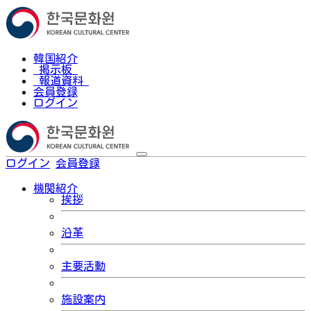
韓国紹介
掲示板
報道資料
会員登録
ログイン
ログイン
会員登録
한국어
機関紹介
挨拶
沿革
主要活動
施設案内