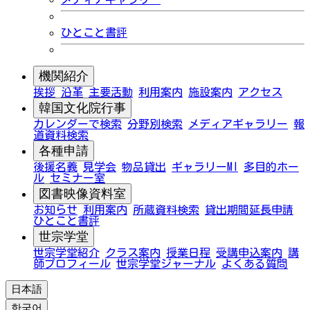
ひとこと書評
機関紹介
挨拶
沿革
主要活動
利用案内
施設案内
アクセス
韓国文化院行事
カレンダーで検索
分野別検索
メディアギャラリー
報
道資料検索
各種申請
後援名義
見学会
物品貸出
ギャラリーMI
多目的ホー
ル
セミナー室
図書映像資料室
お知らせ
利用案内
所蔵資料検索
貸出期間延長申請
ひとこと書評
世宗学堂
世宗学堂紹介
クラス案内
授業日程
受講申込案内
講
師プロフィール
世宗学堂ジャーナル
よくある質問
日本語
한국어