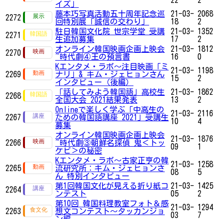
イズ」
藤本巧写真活動五十周年記念巡
21-03-
2068
2272
回特別展「誠信の交わり」
18
2
駐日韓国文化院 世宗学堂 受講
21-03-
1352
2271
生追加募集
17
2
オンライン韓国映画企画上映会
21-03-
1812
2270
~時代劇④王の預言書
16
0
Kエンタメ・ラボ～注目映画「ミ
21-03-
1198
2269
ナリ」& キム・ジェヒョンさん
15
2
インタビュー（後編）
「話してみよう韓国語」高校生
21-03-
1862
2268
全国大会 2021結果発表
13
2
Onlineで楽しく学ぶ「中高生の
21-03-
2116
2267
ための韓国語講座 2021」受講生
10
4
募集
オンライン韓国映画企画上映会
21-03-
1876
2266
~時代劇③朝鮮名探偵 鬼＜トッ
09
1
ケビ＞の秘密
Kエンタメ・ラボ～古家正亨の韓
21-03-
1258
2265
流研究所：キム・ジェヒョンさ
08
5
ん 特別インタビュー
第1回韓国文化が見える折り紙コ
21-03-
1425
2264
ンテスト
05
2
第10回 韓国料理教室フォト＆感
21-03-
1294
2263
想文コンテスト～タッカンジョ
03
7
ン編