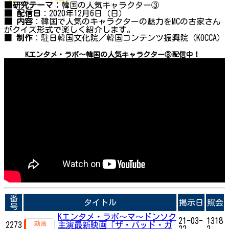
■研究テーマ：
韓国の人気キャラクター③
■ 配信日
：2020年12月6日（日）
■ 内容
：韓国で人気のキャラクターの魅力をMCの古家さん
がクイズ形式で楽しく紹介します。
■
制作
：駐日韓国文化院／韓国コンテンツ振興院（KOCCA）
Kエンタメ・ラボ～韓国の人気キャラクター③配信中！
番
タイトル
掲示日
照会
号
Kエンタメ・ラボ～マ〜ドンソク
21-03-
1318
2273
主演最新映画「ザ・バッド・ガ
22
2