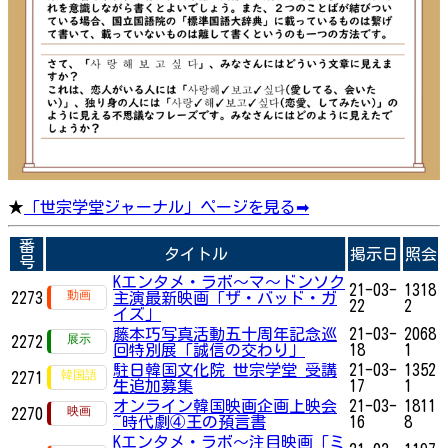
★
「世宗学堂ジャーナル」ページを見る➡
番
タイトル
掲示日
照会
号
Kエンタメ・ラボ～マ〜ドンソク
21-03-
1318
2273
主演最新映画「ザ・バッド・ガ
22
2
イズ」
藤本巧写真活動五十周年記念巡
21-03-
2068
2272
回特別展「誠信の交わり」
18
1
駐日韓国文化院 世宗学堂 受講
21-03-
1352
2271
生追加募集
17
1
オンライン韓国映画企画上映会
21-03-
1811
2270
~時代劇④王の預言書
16
8
Kエンタメ・ラボ～注目映画「ミ