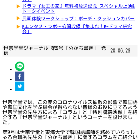
▶
ドラマ『女王の家』無料初放送記念 スペシャル上映&
トークイベント
▶
民画体験ワークショップ：ポーチ・クッションカバー
▶
Kエンタメ・ラボ～公開収録「集まれ！K-ドラマ研究
会」
世宗学堂ジャーナル 第9号「分かち書き」 発
20.06.23
信
世宗学堂では、この度のコロナウイルス拡散の影響で韓国語
や韓国文化を学ぶ機会が得られない皆様のお役に立てるよう
世宗学堂の先生方による「コラム」と「特別講義映像」を紹
介する「世宗学堂ジャーナル」というコーナーを設けまし
た。
第9号は世宗学堂と東海大学で韓国語講師を務めていらっし
ゃる金珉秀先生の「分かち書き」に関するコラムをご紹介い