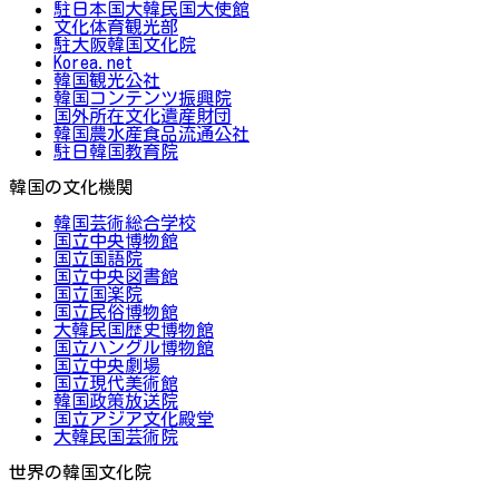
駐日本国大韓民国大使館
文化体育観光部
駐大阪韓国文化院
Korea.net
韓国観光公社
韓国コンテンツ振興院
国外所在文化遺産財団
韓国農水産食品流通公社
駐日韓国教育院
韓国の文化機関
韓国芸術総合学校
国立中央博物館
国立国語院
国立中央図書館
国立国楽院
国立民俗博物館
大韓民国歴史博物館
国立ハングル博物館
国立中央劇場
国立現代美術館
韓国政策放送院
国立アジア文化殿堂
大韓民国芸術院
世界の韓国文化院