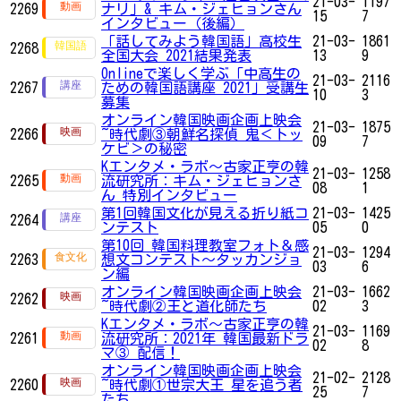
21-03-
1197
2269
ナリ」& キム・ジェヒョンさん
15
7
インタビュー（後編）
「話してみよう韓国語」高校生
21-03-
1861
2268
全国大会 2021結果発表
13
9
Onlineで楽しく学ぶ「中高生の
21-03-
2116
2267
ための韓国語講座 2021」受講生
10
3
募集
オンライン韓国映画企画上映会
21-03-
1875
2266
~時代劇③朝鮮名探偵 鬼＜トッ
09
7
ケビ＞の秘密
Kエンタメ・ラボ～古家正亨の韓
21-03-
1258
2265
流研究所：キム・ジェヒョンさ
08
1
ん 特別インタビュー
第1回韓国文化が見える折り紙コ
21-03-
1425
2264
ンテスト
05
0
第10回 韓国料理教室フォト＆感
21-03-
1294
2263
想文コンテスト～タッカンジョ
03
6
ン編
オンライン韓国映画企画上映会
21-03-
1662
2262
~時代劇②王と道化師たち
02
3
Kエンタメ・ラボ～古家正亨の韓
21-03-
1169
2261
流研究所：2021年 韓国最新ドラ
02
8
マ③ 配信！
オンライン韓国映画企画上映会
21-02-
2128
2260
~時代劇①世宗大王 星を追う者
25
7
たち