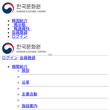
韓国紹介
掲示板
報道資料
会員登録
ログイン
ログイン
会員登録
한국어
機関紹介
挨拶
沿革
主要活動
施設案内