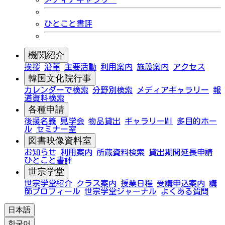
ひとこと書評
機関紹介
挨拶
沿革
主要活動
利用案内
施設案内
アクセス
韓国文化院行事
カレンダーで検索
分野別検索
メディアギャラリー
報
道資料検索
各種申請
後援名義
見学会
物品貸出
ギャラリーMI
多目的ホー
ル
セミナー室
図書映像資料室
お知らせ
利用案内
所蔵資料検索
貸出期間延長申請
ひとこと書評
世宗学堂
世宗学堂紹介
クラス案内
授業日程
受講申込案内
講
師プロフィール
世宗学堂ジャーナル
よくある質問
日本語
한국어