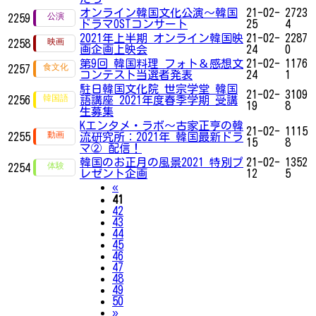
オンライン韓国文化公演〜韓国
21-02-
2723
2259
ドラマOSTコンサート
25
4
2021年上半期 オンライン韓国映
21-02-
2287
2258
画企画上映会
24
0
第9回 韓国料理 フォト＆感想文
21-02-
1176
2257
コンテスト当選者発表
24
1
駐日韓国文化院 世宗学堂 韓国
21-02-
3109
2256
語講座 2021年度春季学期 受講
19
8
生募集
Kエンタメ・ラボ～古家正亨の韓
21-02-
1115
2255
流研究所：2021年 韓国最新ドラ
15
8
マ② 配信！
韓国のお正月の風景2021 特別プ
21-02-
1352
2254
レゼント企画
12
5
Previous
«
41
42
43
44
45
46
47
48
49
50
Next
»