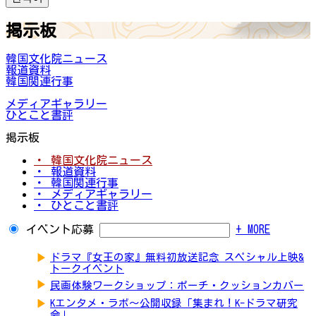
掲示板
韓国文化院ニュース
報道資料
韓国関連行事
メディアギャラリー
ひとこと書評
掲示板
・ 韓国文化院ニュース
・ 報道資料
・ 韓国関連行事
・ メディアギャラリー
・ ひとこと書評
イベント応募
+ MORE
▶
ドラマ『女王の家』無料初放送記念 スペシャル上映&
トークイベント
▶
民画体験ワークショップ：ポーチ・クッションカバー
▶
Kエンタメ・ラボ～公開収録「集まれ！K-ドラマ研究
会」