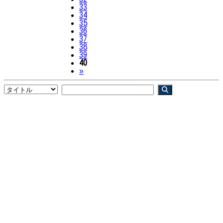
33
34
35
36
37
38
39
40
Next
»