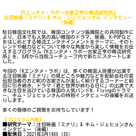
『Kエンタメ・ラボ～古家正亨の韓流研究所』
注目映画「ミナリ」& キム・ジェヒョンさん インタビュー
（後編）
駐日韓国文化院では、韓国コンテンツ振興院との共同製作に
より、日本でも人気の高い韓国のドラマ、映画、K-POPなど
をはじめとする韓流エンタテインメントをテーマに、そのト
レンドや魅力などについて様々な角度から楽しく情報をお伝
えするプログラム『Kエンタメ・ラボ～古家正亨の韓流研究
所』を、8月から当院ユーチューブ内で新たにスタートしま
した。
今回の「Kエンタメ・ラボ」は、多くの韓国人俳優が出演す
る注目映画「ミナリ」の見どころや魅力などを配給会社の宣
伝担当者の方とMCの古家さんが楽しく紹介するコーナーと前
回に引き続き、ドラマ「君と世界が終わる日に」の出演で大
きな注目を浴びている韓国の人気バンドN. Flyingのドラマ
ー、キム・ジェヒョンさんの特別インタビューの後編をお送
りします。
多くの皆様のご視聴をお待ちしています！
【プログラム内容】
■研究テーマ：
注目映画「ミナリ」& キム・ジェヒョンさん
インタビュー（後編）
■配信日
：2021年3月14日（日）