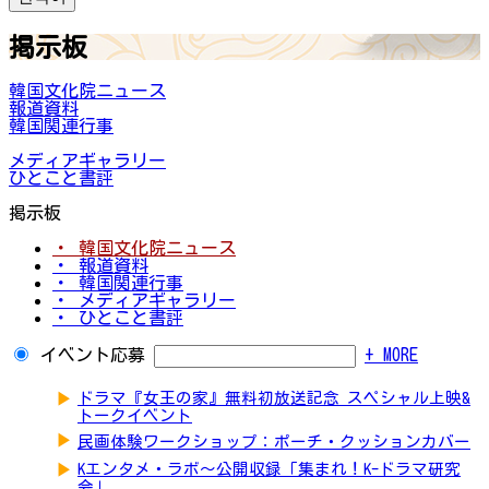
掲示板
韓国文化院ニュース
報道資料
韓国関連行事
メディアギャラリー
ひとこと書評
掲示板
・ 韓国文化院ニュース
・ 報道資料
・ 韓国関連行事
・ メディアギャラリー
・ ひとこと書評
イベント応募
+ MORE
▶
ドラマ『女王の家』無料初放送記念 スペシャル上映&
トークイベント
▶
民画体験ワークショップ：ポーチ・クッションカバー
▶
Kエンタメ・ラボ～公開収録「集まれ！K-ドラマ研究
会」