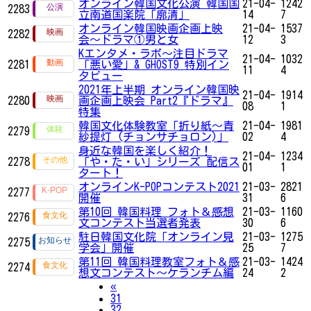
オンライン韓国文化公演 韓国国
21-04-
1242
2283
立南道国楽院「廓清」
14
7
オンライン韓国映画企画上映
21-04-
1537
2282
会〜ドラマ①男と女
12
3
Kエンタメ・ラボ～注目ドラマ
21-04-
1032
2281
「悪い愛」& GHOST9 特別イン
11
4
タビュー
2021年上半期 オンライン韓国映
21-04-
1914
2280
画企画上映会 Part2『ドラマ』
08
1
特集
韓国文化体験教室「折り紙〜青
21-04-
1981
2279
紗提灯 (チョンサチョロン)」
02
4
身近な韓国を楽しく紹介！
21-04-
1234
2278
「や・た・い」シリーズ 配信ス
01
1
タート！
オンラインK-POPコンテスト2021
21-03-
2821
2277
開催
31
6
第10回 韓国料理 フォト＆感想
21-03-
1160
2276
文コンテスト当選者発表
30
6
駐日韓国文化院「オンライン見
21-03-
1275
2275
学会」開催
25
7
第11回 韓国料理教室フォト＆感
21-03-
1424
2274
想文コンテスト～ケランチム編
24
2
Previous
«
31
32