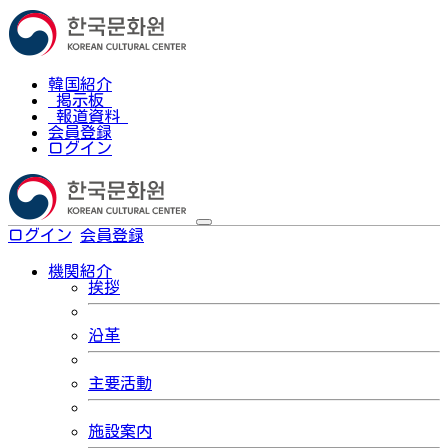
韓国紹介
掲示板
報道資料
会員登録
ログイン
ログイン
会員登録
한국어
機関紹介
挨拶
沿革
主要活動
施設案内