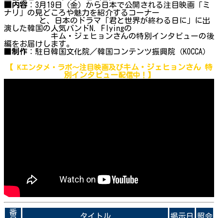
■内容
：3月19日（金）から日本で公開される注目映画「ミ
ナリ」の見どころや魅力を紹介するコーナー
と、日本のドラマ「君と世界が終わる日に」に出
演した韓国の人気バンドN. Flyingの
キム・ジェヒョンさんの特別インタビューの後
編をお届けします。
■
制作
：駐日韓国文化院／韓国コンテンツ振興院（KOCCA）
キム・ジェヒョンさん 特
【 Kエンタメ・ラボ～注目映画及び
別インタビュー
配信中！】
番
タイトル
掲示日
照会