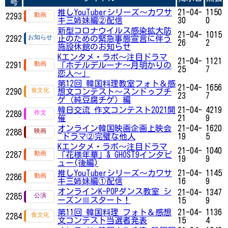
号
推しYouTuberシリーズ〜カワサ
21-04-
1150
2293
キ三姉妹編②配信
30
0
新型コロナウイルス感染拡大防
21-04-
1015
2292
止のための緊急事態宣言に伴う
26
2
施設休館のお知らせ
Kエンタメ・ラボ～注目ドラマ
21-04-
1121
2291
「ホテルデルーナ～月明かりの
25
7
恋人～」
第12回 韓国料理教室フォト＆感
21-04-
1656
2290
想文コンテスト～スンドゥブチ
23
7
ゲ（純豆腐チゲ）編
韓日交流 作文コンテスト2021開
21-04-
4219
2289
催
21
9
オンライン韓国映画企画上映会
21-04-
1620
2288
~ドラマ②完璧な他人
19
5
Kエンタメ・ラボ～注目ドラマ
21-04-
1040
2287
「花様年華」& GHOST9インタビ
19
9
ュー(後編)
推しYouTuberシリーズ〜カワサ
21-04-
1145
2286
キ三姉妹編①配信
16
9
オンラインK-POPダンス教室 シ
21-04-
1347
2285
ーズンⅢスタート！
15
9
第11回 韓国料理 フォト＆感想
21-04-
1136
2284
文コンテスト当選者発表
15
4