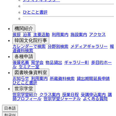
ひとこと書評
機関紹介
挨拶
沿革
主要活動
利用案内
施設案内
アクセス
韓国文化院行事
カレンダーで検索
分野別検索
メディアギャラリー
報
道資料検索
各種申請
後援名義
見学会
物品貸出
ギャラリーMI
多目的ホー
ル
セミナー室
図書映像資料室
お知らせ
利用案内
所蔵資料検索
貸出期間延長申請
ひとこと書評
世宗学堂
世宗学堂紹介
クラス案内
授業日程
受講申込案内
講
師プロフィール
世宗学堂ジャーナル
よくある質問
日本語
한국어