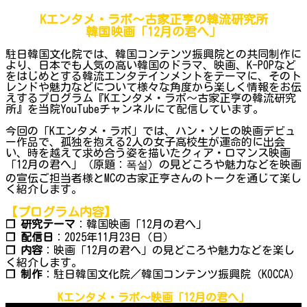
Kエンタメ・ラボ～古家正亨の韓流研究所
韓国映画「12月の君へ」
駐日韓国文化院では、韓国コンテンツ振興院との共同制作に
より、日本でも人気の高い韓国のドラマ、映画、K-POPなど
をはじめとする韓流エンタテインメントをテーマに、そのト
レンドや魅力などについて様々な角度から楽しく情報をお伝
えするプログラム『Kエンタメ・ラボ～古家正亨の韓流研究
所』を当院YouTubeチャンネルにて配信しています。
今回の「Kエンタメ・ラボ」では、ハン・ソヒの映画デビュ
ー作品で、孤独を抱える2人の女子高校生が運命的に出会
い、時を越えて求め合う姿を描いたクィア・ロマンス映画
「12月の君へ」（原題：폭설）の見どころや魅力などを映画
の宣伝ご担当者様とMCの古家正亨さんのトークを通じて楽し
く紹介します。
【プログラム内容】
❐ 研究テーマ
：韓国映画「12月の君へ」
❐ 配信日
：2025年11月23日（日）
❐ 内容
：映画「12月の君へ」の見どころや魅力などを楽し
く紹介します。
❐ 制作
：駐日韓国文化院／韓国コンテンツ振興院（KOCCA）
Kエンタメ・ラボ～映画「12月の君へ」