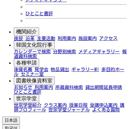
ひとこと書評
機関紹介
挨拶
沿革
主要活動
利用案内
施設案内
アクセス
韓国文化院行事
カレンダーで検索
分野別検索
メディアギャラリー
報
道資料検索
各種申請
後援名義
見学会
物品貸出
ギャラリーMI
多目的ホー
ル
セミナー室
図書映像資料室
お知らせ
利用案内
所蔵資料検索
貸出期間延長申請
ひとこと書評
世宗学堂
世宗学堂紹介
クラス案内
授業日程
受講申込案内
講
師プロフィール
世宗学堂ジャーナル
よくある質問
日本語
한국어