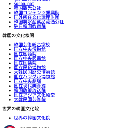
Korea.net
韓国観光公社
韓国コンテンツ振興院
国外所在文化遺産財団
韓国農水産食品流通公社
駐日韓国教育院
韓国の文化機関
韓国芸術総合学校
国立中央博物館
国立国語院
国立中央図書館
国立国楽院
国立民俗博物館
大韓民国歴史博物館
国立ハングル博物館
国立中央劇場
国立現代美術館
韓国政策放送院
国立アジア文化殿堂
大韓民国芸術院
世界の韓国文化院
世界の韓国文化院