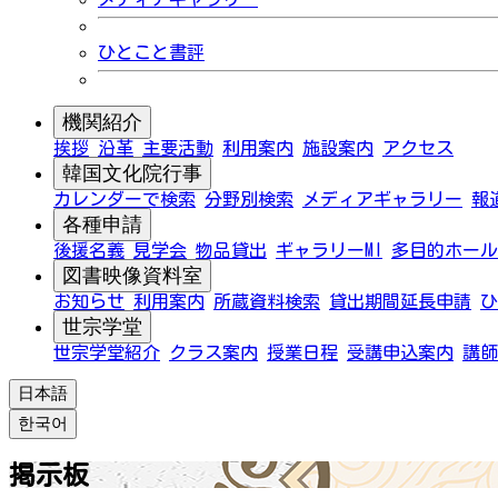
ひとこと書評
機関紹介
挨拶
沿革
主要活動
利用案内
施設案内
アクセス
韓国文化院行事
カレンダーで検索
分野別検索
メディアギャラリー
報
各種申請
後援名義
見学会
物品貸出
ギャラリーMI
多目的ホール
図書映像資料室
お知らせ
利用案内
所蔵資料検索
貸出期間延長申請
ひ
世宗学堂
世宗学堂紹介
クラス案内
授業日程
受講申込案内
講師
日本語
한국어
掲示板