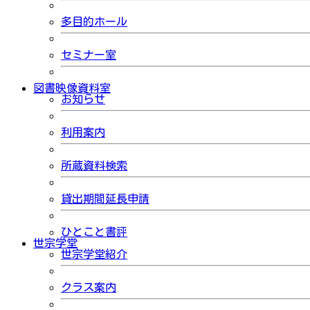
多目的ホール
セミナー室
図書映像資料室
お知らせ
利用案内
所蔵資料検索
貸出期間延長申請
ひとこと書評
世宗学堂
世宗学堂紹介
クラス案内