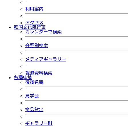
利用案内
アクセス
韓国文化院行事
カレンダーで検索
分野別検索
メディアギャラリー
報道資料検索
各種申請
後援名義
見学会
物品貸出
ギャラリーMI