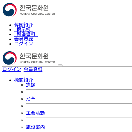
韓国紹介
掲示板
報道資料
会員登録
ログイン
ログイン
会員登録
한국어
機関紹介
挨拶
沿革
主要活動
施設案内