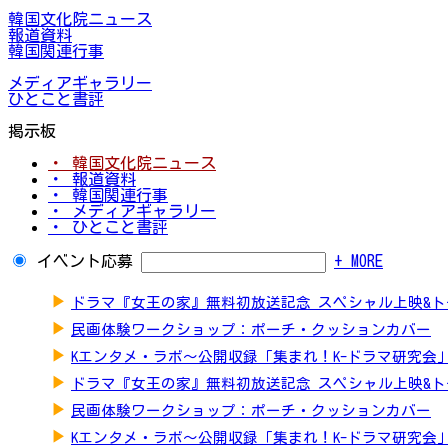
韓国文化院ニュース
報道資料
韓国関連行事
メディアギャラリー
ひとこと書評
掲示板
・ 韓国文化院ニュース
・ 報道資料
・ 韓国関連行事
・ メディアギャラリー
・ ひとこと書評
イベント応募
+ MORE
▶
ドラマ『女王の家』無料初放送記念 スペシャル上映&
▶
民画体験ワークショップ：ポーチ・クッションカバー
▶
Kエンタメ・ラボ～公開収録「集まれ！K-ドラマ研究会
▶
ドラマ『女王の家』無料初放送記念 スペシャル上映&
▶
民画体験ワークショップ：ポーチ・クッションカバー
▶
Kエンタメ・ラボ～公開収録「集まれ！K-ドラマ研究会