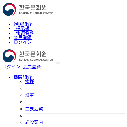
韓国紹介
掲示板
報道資料
会員登録
ログイン
ログイン
会員登録
한국어
機関紹介
挨拶
沿革
主要活動
施設案内