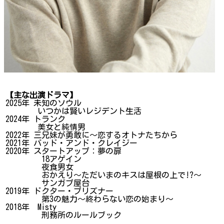
【主な出演ドラマ】
2025年 未知のソウル
いつかは賢いレジデント生活
2024年 トランク
美女と純情男
2022年 三兄妹が勇敢に～恋するオトナたちから
2021年 バッド・アンド・クレイジー
2020年 スタートアップ：夢の扉
18アゲイン
夜食男女
おかえり〜ただいまのキスは屋根の上で!?〜
サンガプ屋台
2019年 ドクター・プリズナー
第3の魅力～終わらない恋の始まり～
2018年 Misty
刑務所のルールブック