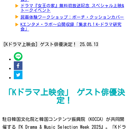
▶
ドラマ『女王の家』無料初放送記念 スペシャル上映&
トークイベント
▶
民画体験ワークショップ：ポーチ・クッションカバー
▶
Kエンタメ・ラボ～公開収録「集まれ！K-ドラマ研究
会」
[Kドラマ上映会] ゲスト俳優決定！
25.08.13
「Kドラマ上映会」 ゲスト俳優決
定！
駐日韓国文化院と韓国コンテンツ振興院（KOCCA）が共同開
催する『K Drama & Music Selection Week 2025』。「Kドラ