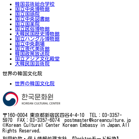
韓国芸術総合学校
国立中央博物館
国立国語院
国立中央図書館
国立国楽院
国立民俗博物館
大韓民国歴史博物館
国立ハングル博物館
国立中央劇場
国立現代美術館
韓国政策放送院
国立アジア文化殿堂
大韓民国芸術院
世界の韓国文化院
世界の韓国文化院
〒160-0004 東京都新宿区四谷4-4-10 TEL：03-3357-
5970 FAX：03-3357-6074 postmaster@koreanculture.jp
©Korean Cultural Center Korean Embassy in Japan.All
Rights Reserved.
利用約款・個人情報処理方針
【Desktopモード転換】