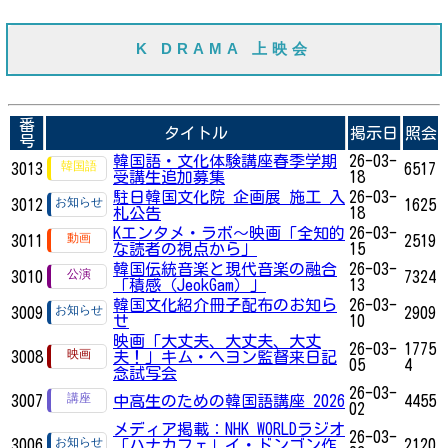
K DRAMA 上映会
番
タイトル
掲示日
照会
号
韓国語・文化体験講座春季学期
26-03-
3013
6517
受講生追加募集
18
駐日韓国文化院 企画展 施工 入
26-03-
3012
1625
札公告
18
Kエンタメ・ラボ～映画「全知的
26-03-
3011
2519
な読者の視点から」
15
韓国伝統音楽と現代音楽の融合
26-03-
3010
7324
「積感（JeokGam）」
13
韓国文化紹介冊子配布のお知ら
26-03-
3009
2909
せ
10
映画「大丈夫、大丈夫、大丈
26-03-
1775
3008
夫！」キム・へヨン監督来日記
05
4
念試写会
26-03-
3007
中高生のための韓国語講座 2026
4455
02
メディア掲載：NHK WORLDラジオ
26-03-
3006
「ハナカフェ」イ・ドンゴン作
2120