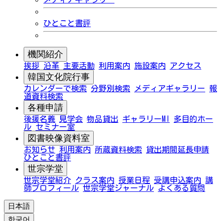
ひとこと書評
機関紹介
挨拶
沿革
主要活動
利用案内
施設案内
アクセス
韓国文化院行事
カレンダーで検索
分野別検索
メディアギャラリー
報
道資料検索
各種申請
後援名義
見学会
物品貸出
ギャラリーMI
多目的ホー
ル
セミナー室
図書映像資料室
お知らせ
利用案内
所蔵資料検索
貸出期間延長申請
ひとこと書評
世宗学堂
世宗学堂紹介
クラス案内
授業日程
受講申込案内
講
師プロフィール
世宗学堂ジャーナル
よくある質問
日本語
한국어