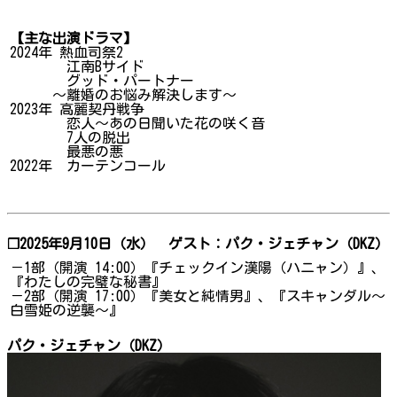
【主な出演ドラマ】
2024年 熱血司祭2
江南Bサイド
グッド・パートナー
～離婚のお悩み解決します～
2023年 高麗契丹戦争
恋人～あの日聞いた花の咲く音
7人の脱出
最悪の悪
2022年 カーテンコール
❐2025年9月10日（水） ゲスト：パク・ジェチャン（DKZ）
－1部（開演 14:00）『チェックイン漢陽（ハニャン）』、
『わたしの完璧な秘書』
－2部（開演 17:00）『美女と純情男』、『スキャンダル～
白雪姫の逆襲～』
パク・ジェチャン（DKZ）