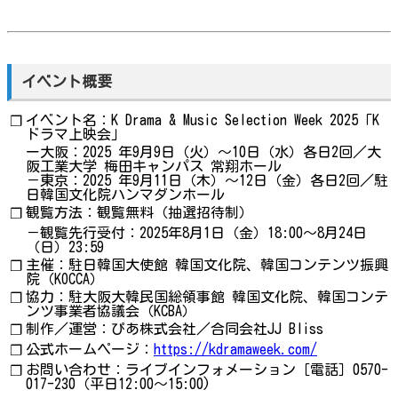
イベント概要
イベント名：K Drama & Music Selection Week 2025「K
❐
ドラマ上映会」
ー大阪：2025 年9月9日（火）～10日（水）各日2回／大
阪工業大学 梅田キャンパス 常翔ホール
－東京：2025 年9月11日（木）～12日（金）各日2回／駐
日韓国文化院ハンマダンホール
観覧方法：観覧無料（抽選招待制）
❐
－観覧先行受付：2025年8月1日（金）18:00～8月24日
（日）23:59
主催：駐日韓国大使館 韓国文化院、韓国コンテンツ振興
❐
院（KOCCA）
協力：駐大阪大韓民国総領事館 韓国文化院、韓国コンテ
❐
ンツ事業者協議会（KCBA）
制作／運営：ぴあ株式会社／合同会社JJ Bliss
❐
公式ホームページ：
https://kdramaweek.com/
❐
お問い合わせ：ライブインフォメーション［電話］0570-
❐
017-230（平日12:00～15:00)