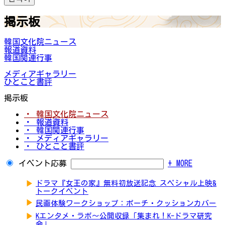
掲示板
韓国文化院ニュース
報道資料
韓国関連行事
メディアギャラリー
ひとこと書評
掲示板
・ 韓国文化院ニュース
・ 報道資料
・ 韓国関連行事
・ メディアギャラリー
・ ひとこと書評
イベント応募
+ MORE
▶
ドラマ『女王の家』無料初放送記念 スペシャル上映&
トークイベント
▶
民画体験ワークショップ：ポーチ・クッションカバー
▶
Kエンタメ・ラボ～公開収録「集まれ！K-ドラマ研究
会」