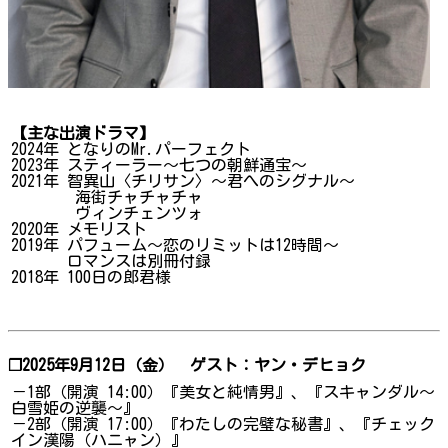
【主な出演ドラマ】
2024年 となりのMr.パーフェクト
2023年 スティーラー～七つの朝鮮通宝～
2021年 智異山〈チリサン〉～君へのシグナル～
海街チャチャチャ
ヴィンチェンツォ
2020年 メモリスト
2019年 パフューム～恋のリミットは12時間～
ロマンスは別冊付録
2018年 100日の郎君様
❐2025年9月12日（金） ゲスト：ヤン・デヒョク
－1部（開演 14:00）『美女と純情男』、『スキャンダル～
白雪姫の逆襲～』
－2部（開演 17:00）『わたしの完璧な秘書』、『チェック
イン漢陽（ハニャン）』