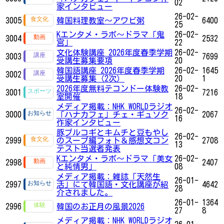
02
家インタビュー
26-02-
3005
韓国料理教室～アワビ粥
6400
25
Kエンタメ・ラボ～ドラマ「鬼
26-02-
3004
2532
宮」
22
文化体験講座 2026年度春季学期
26-02-
3003
7699
受講生募集要項
20
韓国語講座 2026年度春季学期
26-02-
1645
3002
受講生募集（2次）
20
1
2026年度無料テコンドー体験教
26-02-
3001
7216
室開催
18
メディア掲載：NHK WORLDラジオ
26-02-
3000
「ハナカフェ」チェ・ギュソク
2067
16
作家インタビュー
豚プルコギとキムチと豆もやし
26-02-
2999
のスープ編フォト＆感想文コン
2708
13
テスト当選者発表
Kエンタメ・ラボ～ドラマ「美女
26-02-
2998
2407
と純情男」
08
メディア掲載：雑誌「天然生
26-01-
2997
活」にて韓国語・文化講座が紹
4642
28
介されました。
26-01-
1364
2996
韓国のお正月の風景2026
27
8
メディア掲載：NHK WORLDラジオ