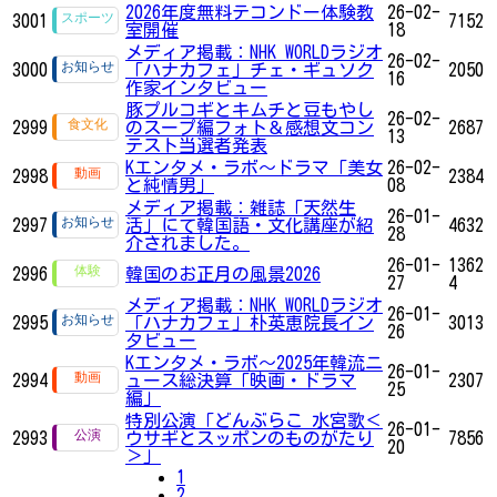
2026年度無料テコンドー体験教
26-02-
3001
7152
室開催
18
メディア掲載：NHK WORLDラジオ
26-02-
3000
「ハナカフェ」チェ・ギュソク
2050
16
作家インタビュー
豚プルコギとキムチと豆もやし
26-02-
2999
のスープ編フォト＆感想文コン
2687
13
テスト当選者発表
Kエンタメ・ラボ～ドラマ「美女
26-02-
2998
2384
と純情男」
08
メディア掲載：雑誌「天然生
26-01-
2997
活」にて韓国語・文化講座が紹
4632
28
介されました。
26-01-
1362
2996
韓国のお正月の風景2026
27
4
メディア掲載：NHK WORLDラジオ
26-01-
2995
「ハナカフェ」朴英恵院長イン
3013
26
タビュー
Kエンタメ・ラボ～2025年韓流ニ
26-01-
2994
ュース総決算「映画・ドラマ
2307
25
編」
特別公演「どんぶらこ 水宮歌＜
26-01-
2993
ウサギとスッポンのものがたり
7856
20
＞」
1
2