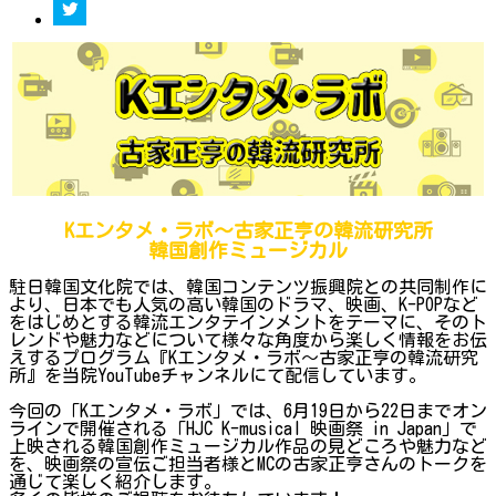
Kエンタメ・ラボ～古家正亨の韓流研究所
韓国創作ミュージカル
駐日韓国文化院では、韓国コンテンツ振興院との共同制作に
より、日本でも人気の高い韓国のドラマ、映画、K-POPなど
をはじめとする韓流エンタテインメントをテーマに、そのト
レンドや魅力などについて様々な角度から楽しく情報をお伝
えするプログラム『Kエンタメ・ラボ～古家正亨の韓流研究
所』を当院YouTubeチャンネルにて配信しています。
今回の「Kエンタメ・ラボ」では、6月19日から22日までオン
ラインで開催される「HJC K-musical 映画祭 in Japan」で
上映される韓国創作ミュージカル作品の見どころや魅力など
を、映画祭の宣伝ご担当者様とMCの古家正亨さんのトークを
通じて楽しく紹介します。