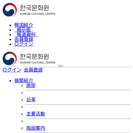
韓国紹介
掲示板
報道資料
会員登録
ログイン
ログイン
会員登録
한국어
機関紹介
挨拶
沿革
主要活動
施設案内