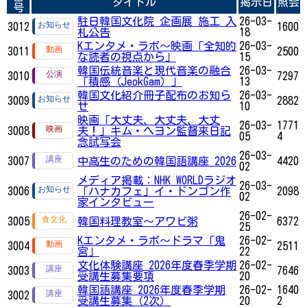
タイトル
掲示日
照会
号
駐日韓国文化院 企画展 施工 入
26-03-
3012
1600
札公告
18
Kエンタメ・ラボ～映画「全知的
26-03-
3011
2500
な読者の視点から」
15
韓国伝統音楽と現代音楽の融合
26-03-
3010
7297
「積感（JeokGam）」
13
韓国文化紹介冊子配布のお知ら
26-03-
3009
2882
せ
10
映画「大丈夫、大丈夫、大丈
26-03-
1771
3008
夫！」キム・へヨン監督来日記
05
4
念試写会
26-03-
3007
中高生のための韓国語講座 2026
4420
02
メディア掲載：NHK WORLDラジオ
26-03-
3006
「ハナカフェ」イ・ドンゴン作
2098
02
家インタビュー
26-02-
3005
韓国料理教室～アワビ粥
6372
25
Kエンタメ・ラボ～ドラマ「鬼
26-02-
3004
2511
宮」
22
文化体験講座 2026年度春季学期
26-02-
3003
7646
受講生募集要項
20
韓国語講座 2026年度春季学期
26-02-
1640
3002
受講生募集（2次）
20
2