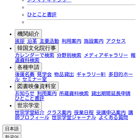
ひとこと書評
機関紹介
挨拶
沿革
主要活動
利用案内
施設案内
アクセス
韓国文化院行事
カレンダーで検索
分野別検索
メディアギャラリー
報
道資料検索
各種申請
後援名義
見学会
物品貸出
ギャラリーMI
多目的ホー
ル
セミナー室
図書映像資料室
お知らせ
利用案内
所蔵資料検索
貸出期間延長申請
ひとこと書評
世宗学堂
世宗学堂紹介
クラス案内
授業日程
受講申込案内
講
師プロフィール
世宗学堂ジャーナル
よくある質問
日本語
한국어