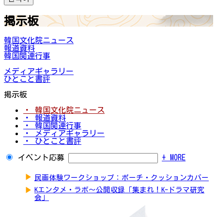
掲示板
韓国文化院ニュース
報道資料
韓国関連行事
メディアギャラリー
ひとこと書評
掲示板
・ 韓国文化院ニュース
・ 報道資料
・ 韓国関連行事
・ メディアギャラリー
・ ひとこと書評
イベント応募
+ MORE
▶
民画体験ワークショップ：ポーチ・クッションカバー
▶
Kエンタメ・ラボ～公開収録「集まれ！K-ドラマ研究
会」