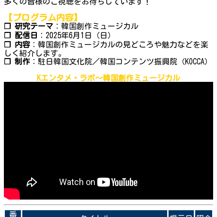
多くの皆様のご視聴をお待ちしています！
【プログラム内容】
❐ 研究テーマ
：韓国創作ミュージカル
❐ 配信日
：2025年6月1日（日）
❐ 内容
：韓国創作ミュージカルの見どころや魅力などを楽
しく紹介します。
❐ 制作
：駐日韓国文化院／韓国コンテンツ振興院（KOCCA）
Kエンタメ・ラボ～韓国創作ミュージカル
番