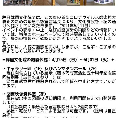
駐日韓国文化院では、この度の新型コロナウイルス感染拡大
防止のための緊急事態宣言延長により、文化施設を下記の通
り休館させていただきます。（2021年5月11日）
イベントの延期・中止、及び施設運営の再開などの情報につ
いては、当院のホームページにて随時更新してまいりますの
で、最新の情報をご確認いただきますようお願いいたしま
す。
皆様には、大変ご迷惑をおかけしますが、ご理解・ご了承の
程よろしくお願い申し上げます。
✦韓国文化院の施設休館：4月25日（日）～5月31日（火）✦
・ギャラリーMI（1F）及びハンマダンホール（2F）
現在開催されている展示（藤本巧写真活動五十周年記念巡
回特別展「誠信の交わり」）は
緊急事態宣言が解除されるまで開催を中止とさせていただ
きます。
・図書映像資料室（3F）
現在貸出中の図書の返却期限は、利用再開時まで自動延長
します。
（貸出期間：緊急事態宣言解除日より2週間まで）
郵便・宅配サービスによる返却は可能です。（送料は自己
負担）