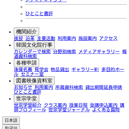
ひとこと書評
機関紹介
挨拶
沿革
主要活動
利用案内
施設案内
アクセス
韓国文化院行事
カレンダーで検索
分野別検索
メディアギャラリー
報
道資料検索
各種申請
後援名義
見学会
物品貸出
ギャラリーMI
多目的ホー
ル
セミナー室
図書映像資料室
お知らせ
利用案内
所蔵資料検索
貸出期間延長申請
ひとこと書評
世宗学堂
世宗学堂紹介
クラス案内
授業日程
受講申込案内
講
師プロフィール
世宗学堂ジャーナル
よくある質問
日本語
한국어