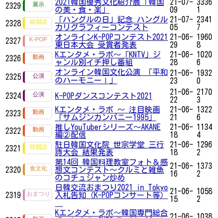
2021韓国優秀文化紹介展「韓国
21-07-
3336
2329
の美・食・楽」
09
1
「ハングルの日」記念 ハングル
21-07-
2341
2328
カリグラフィーコンテスト
05
7
オンラインK-POPコンテスト2021
21-06-
1960
2327
東日本大会 受賞者発表
29
8
Kエンタメ・ラボ～「KNTV」ジ
21-06-
1020
2326
ャンル別イチ押し番組
28
6
オンライン韓国文化公演 「平和
21-06-
1932
2325
のハーモニーⅠ」
23
0
21-06-
2170
2324
K-POPダンスコンテスト2021
22
3
Kエンタメ・ラボ ～ 注目映画
21-06-
1322
2323
「サムジンカンパニー1995」
21
6
推しYouTuberシリーズ〜AKANE
21-06-
1134
2322
編②配信
18
4
駐日韓国文化院 世宗学堂 三行
21-06-
1296
2321
詩大会 結果発表
18
2
第14回 韓国料理教室フォト＆感
21-06-
1373
2320
想文コンテスト～クルミと雑魚
16
2
のコチュジャン炒め
日韓交流おまつり2021 in Tokyo
21-06-
1058
2319
入札告知（K-POPコンサート等）
15
2
Kエンタメ・ラボ～韓国専門総合
21-06-
1038