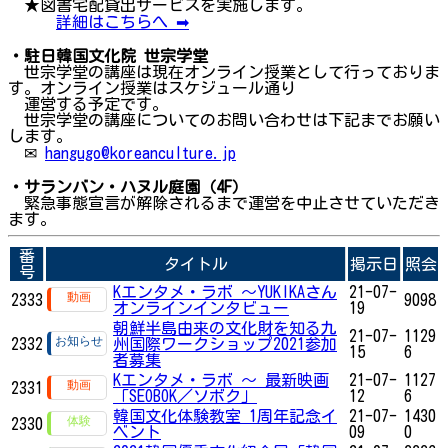
★図書宅配貸出サービスを実施します。
詳細はこちらへ ➡
・駐日韓国文化院 世宗学堂
世宗学堂の講座は現在オンライン授業として行っておりま
す。オンライン授業はスケジュール通り
運営する予定です。
世宗学堂の講座についてのお問い合わせは下記までお願い
します。
✉
hangugo@koreanculture.jp
・サランバン・ハヌル庭園（4F）
緊急事態宣言が解除されるまで運営を中止させていただき
ます。
番
タイトル
掲示日
照会
号
Kエンタメ・ラボ ～YUKIKAさん
21-07-
2333
9098
オンラインインタビュー
19
朝鮮半島由来の文化財を知る九
21-07-
1129
2332
州国際ワークショップ2021参加
15
6
者募集
Kエンタメ・ラボ ～ 最新映画
21-07-
1127
2331
「SEOBOK／ソボク」
12
6
韓国文化体験教室 1周年記念イ
21-07-
1430
2330
ベント
09
0