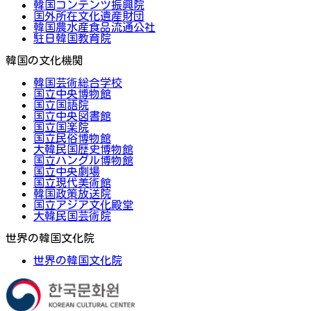
韓国コンテンツ振興院
国外所在文化遺産財団
韓国農水産食品流通公社
駐日韓国教育院
韓国の文化機関
韓国芸術総合学校
国立中央博物館
国立国語院
国立中央図書館
国立国楽院
国立民俗博物館
大韓民国歴史博物館
国立ハングル博物館
国立中央劇場
国立現代美術館
韓国政策放送院
国立アジア文化殿堂
大韓民国芸術院
世界の韓国文化院
世界の韓国文化院