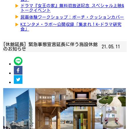
▶
ドラマ『女王の家』無料初放送記念 スペシャル上映&
トークイベント
▶
民画体験ワークショップ：ポーチ・クッションカバー
▶
Kエンタメ・ラボ～公開収録「集まれ！K-ドラマ研究
会」
[休館延長] 緊急事態宣言延長に伴う施設休館
21.05.11
のお知らせ