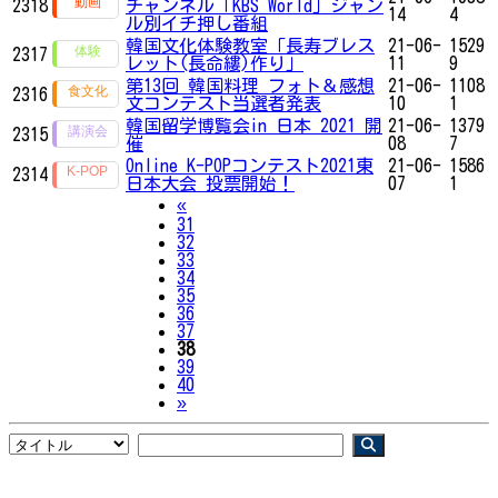
2318
チャンネル「KBS World」ジャン
14
4
ル別イチ押し番組
韓国文化体験教室「長寿ブレス
21-06-
1529
2317
レット(長命縷)作り」
11
9
第13回 韓国料理 フォト＆感想
21-06-
1108
2316
文コンテスト当選者発表
10
1
韓国留学博覧会in 日本 2021 開
21-06-
1379
2315
催
08
7
Online K-POPコンテスト2021東
21-06-
1586
2314
日本大会 投票開始！
07
1
Previous
«
31
32
33
34
35
36
37
38
39
40
Next
»