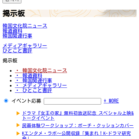
掲示板
韓国文化院ニュース
報道資料
韓国関連行事
メディアギャラリー
ひとこと書評
掲示板
・ 韓国文化院ニュース
・ 報道資料
・ 韓国関連行事
・ メディアギャラリー
・ ひとこと書評
イベント応募
+ MORE
▶
ドラマ『女王の家』無料初放送記念 スペシャル上映&
トークイベント
▶
民画体験ワークショップ：ポーチ・クッションカバー
▶
Kエンタメ・ラボ～公開収録「集まれ！K-ドラマ研究
会」