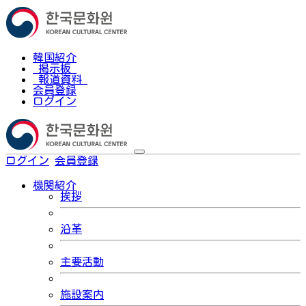
韓国紹介
掲示板
報道資料
会員登録
ログイン
ログイン
会員登録
한국어
機関紹介
挨拶
沿革
主要活動
施設案内