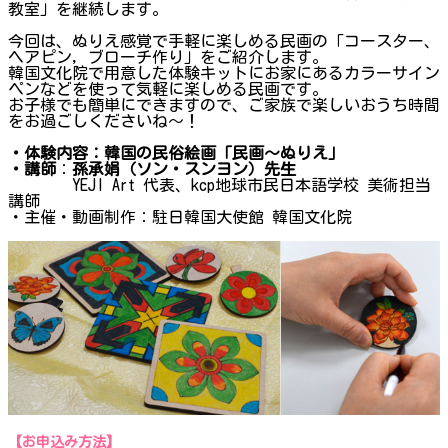
教室」を継続します。
今回は、ぬりえ感覚で手軽に楽しめる民画の「コースター、
ヘアピン, ブローチ作り」をご紹介します。
韓国文化院で用意した体験キットにお家にあるカラーサイン
ペンなどを使って気軽に楽しめる民画です。
お子様でも簡単にできますので、ご家族で楽しいおうち時間
をお過ごしくださいね～！
・体験内容：韓国の民俗絵画「民画～ぬりえ」
・講師
：
孫承娟（ソン・スンヨン）先生
YEJI Art 代表、kcp地球市民日本語学校 美術担当
講師
・主催・動画制作：駐日韓国大使館 韓国文化院
【お申込み方法】