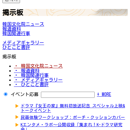
掲示板
韓国文化院ニュース
報道資料
韓国関連行事
メディアギャラリー
ひとこと書評
掲示板
・ 韓国文化院ニュース
・ 報道資料
・ 韓国関連行事
・ メディアギャラリー
・ ひとこと書評
イベント応募
+ MORE
▶
ドラマ『女王の家』無料初放送記念 スペシャル上映&
トークイベント
▶
民画体験ワークショップ：ポーチ・クッションカバー
▶
Kエンタメ・ラボ～公開収録「集まれ！K-ドラマ研究
会」