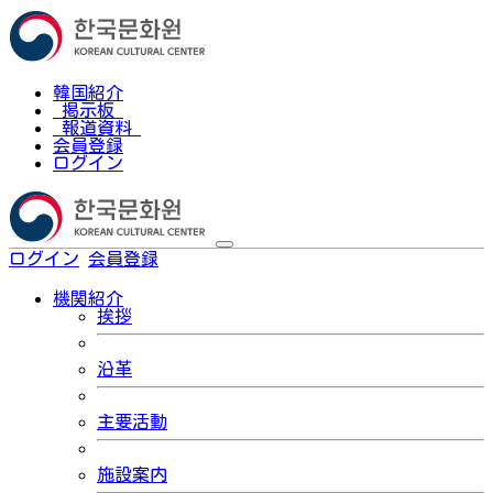
韓国紹介
掲示板
報道資料
会員登録
ログイン
ログイン
会員登録
한국어
機関紹介
挨拶
沿革
主要活動
施設案内