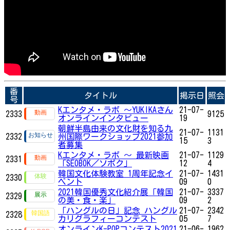
番
タイトル
掲示日
照会
号
Kエンタメ・ラボ ～YUKIKAさん
21-07-
2333
9125
オンラインインタビュー
19
朝鮮半島由来の文化財を知る九
21-07-
1131
2332
州国際ワークショップ2021参加
15
3
者募集
Kエンタメ・ラボ ～ 最新映画
21-07-
1129
2331
「SEOBOK／ソボク」
12
4
韓国文化体験教室 1周年記念イ
21-07-
1431
2330
ベント
09
0
2021韓国優秀文化紹介展「韓国
21-07-
3337
2329
の美・食・楽」
09
2
「ハングルの日」記念 ハングル
21-07-
2342
2328
カリグラフィーコンテスト
05
7
オンラインK-POPコンテスト2021
21-06-
1962