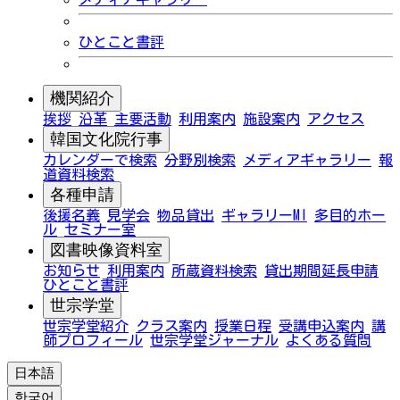
ひとこと書評
機関紹介
挨拶
沿革
主要活動
利用案内
施設案内
アクセス
韓国文化院行事
カレンダーで検索
分野別検索
メディアギャラリー
報
道資料検索
各種申請
後援名義
見学会
物品貸出
ギャラリーMI
多目的ホー
ル
セミナー室
図書映像資料室
お知らせ
利用案内
所蔵資料検索
貸出期間延長申請
ひとこと書評
世宗学堂
世宗学堂紹介
クラス案内
授業日程
受講申込案内
講
師プロフィール
世宗学堂ジャーナル
よくある質問
日本語
한국어