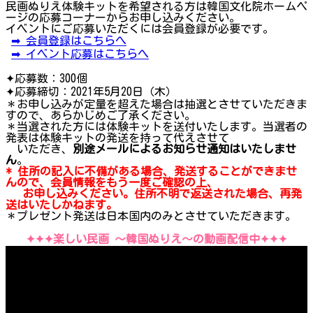
民画ぬりえ体験キットを希望される方は韓国文化院ホームペ
ージの応募コーナーからお申し込みください。
イベントにご応募いただくには会員登録が必要です。
➡ 会員登録はこちらへ
➡ イベント応募はこちらへ
✦応募数：300個
✦応募締切：2021年5月20日（木）
＊お申し込みが定量を超えた場合は抽選とさせていただきま
すので、あらかじめご了承ください。
＊当選された方には体験キットを送付いたします。当選者の
発表は体験キットの発送を持って代えさせて
いただき、
別途メールによるお知らせ通知はいたしませ
ん
。
* 住所の記入に不備がある場合、発送することができませ
んので、会員情報をもう一度ご確認の上、
お申し込みください。住所不明で返送された場合、再発
送は
い
たしかねます。
＊プレゼント発送は日本国内のみとさせていただきます。
✦✦✦楽しい民画 〜韓国ぬりえ～の動画配信中✦✦✦