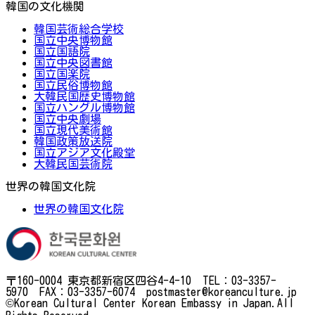
韓国の文化機関
韓国芸術総合学校
国立中央博物館
国立国語院
国立中央図書館
国立国楽院
国立民俗博物館
大韓民国歴史博物館
国立ハングル博物館
国立中央劇場
国立現代美術館
韓国政策放送院
国立アジア文化殿堂
大韓民国芸術院
世界の韓国文化院
世界の韓国文化院
〒160-0004 東京都新宿区四谷4-4-10 TEL：03-3357-
5970 FAX：03-3357-6074 postmaster@koreanculture.jp
©Korean Cultural Center Korean Embassy in Japan.All