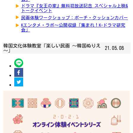
▶
ドラマ『女王の家』無料初放送記念 スペシャル上映&
トークイベント
▶
民画体験ワークショップ：ポーチ・クッションカバー
▶
Kエンタメ・ラボ～公開収録「集まれ！K-ドラマ研究
会」
韓国文化体験教室「楽しい民画 〜韓国ぬりえ
21.05.08
～」