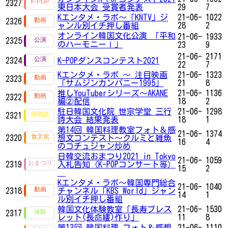
2327
東日本大会 受賞者発表
29
7
Kエンタメ・ラボ～「KNTV」ジ
21-06-
1022
2326
ャンル別イチ押し番組
28
2
オンライン韓国文化公演 「平和
21-06-
1933
2325
のハーモニーⅠ」
23
9
21-06-
2171
2324
K-POPダンスコンテスト2021
22
7
Kエンタメ・ラボ ～ 注目映画
21-06-
1323
2323
「サムジンカンパニー1995」
21
8
推しYouTuberシリーズ〜AKANE
21-06-
1136
2322
編②配信
18
2
駐日韓国文化院 世宗学堂 三行
21-06-
1298
2321
詩大会 結果発表
18
1
第14回 韓国料理教室フォト＆感
21-06-
1374
2320
想文コンテスト～クルミと雑魚
16
4
のコチュジャン炒め
日韓交流おまつり2021 in Tokyo
21-06-
1059
2319
入札告知（K-POPコンサート等）
15
2
Kエンタメ・ラボ～韓国専門総合
21-06-
1040
2318
チャンネル「KBS World」ジャン
14
1
ル別イチ押し番組
韓国文化体験教室「長寿ブレス
21-06-
1530
2317
レット(長命縷)作り」
11
8
第13回 韓国料理 フォト＆感想
21-06-
1110