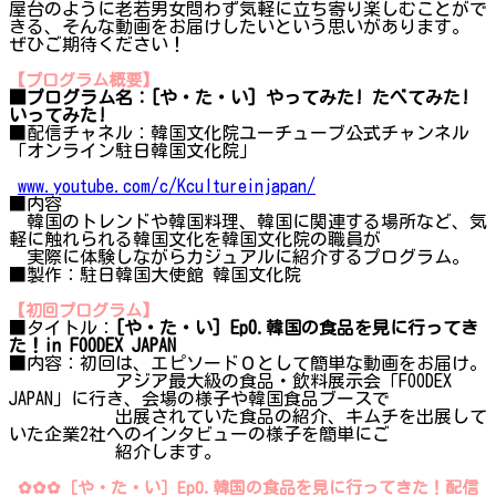
屋台のように老若男女問わず気軽に立ち寄り楽しむことがで
きる、そんな動画をお届けしたいという思いがあります。
ぜひご期待ください！
【プログラム概要】
■プログラム名：[や・た・い] やってみた! たべてみた!
いってみた!
■配信チャネル：韓国文化院ユーチューブ公式チャンネル
「オンライン駐日韓国文化院」
www.youtube.com/c/Kcultureinjapan/
■内容
韓国のトレンドや韓国料理、韓国に関連する場所など、気
軽に触れられる韓国文化を韓国文化院の職員が
実際に体験しながらカジュアルに紹介するプログラム。
■製作：駐日韓国大使館 韓国文化院
【初回プログラム】
■タイトル：
[や・た・い] Ep0.韓国の食品を見に行ってき
た！in FOODEX JAPAN
■内容：初回は、エピソード０として簡単な動画をお届け。
アジア最大級の食品・飲料展示会「FOODEX
JAPAN」に行き、会場の様子や韓国食品ブースで
出展されていた食品の紹介、キムチを出展して
いた企業2社へのインタビューの様子を簡単にご
紹介します。
✿✿✿［や・た・い］Ep0.韓国の食品を見に行ってきた！配信