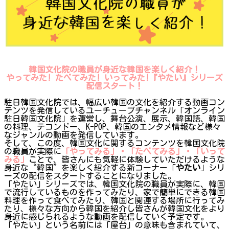
韓国文化院の職員が身近な韓国を楽しく紹介！
やってみた! たべてみた! いってみた!『やたい』シリーズ
配信スタート！
駐日韓国文化院では、幅広い韓国の文化を紹介する動画コン
テンツを発信しているユーチューブチャンネル「オンライン
駐日韓国文化院」を運営し、舞台公演、展示、韓国語、韓国
の料理、テコンドー、K-POP、韓国のエンタメ情報など様々
なジャンルの動画を発信しています。
そして、この度、韓国文化に関するコンテンツを韓国文化院
の職員が実際に
「やってみる」・「たべてみる」・「いって
みる」
ことで、皆さんにも気軽に体験していただけるような
身近な“韓国”を楽しく紹介する新コーナー「
やたい
」シリ
ーズの配信をスタートすることになりました。
「やたい」シリーズでは、韓国文化院の職員が実際に、韓国
で流行しているものを作ってみたり、家で簡単にできる韓国
料理を作って食べてみたり、韓国と関連する場所に行ってみ
たり、様々な方向から韓国を紹介し皆さんが韓国文化をより
身近に感じられるような動画を配信していく予定です。
「やたい」という名前には「屋台」の意味も含まれていて、