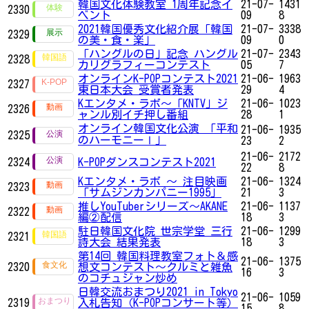
韓国文化体験教室 1周年記念イ
21-07-
1431
2330
ベント
09
8
2021韓国優秀文化紹介展「韓国
21-07-
3338
2329
の美・食・楽」
09
0
「ハングルの日」記念 ハングル
21-07-
2343
2328
カリグラフィーコンテスト
05
7
オンラインK-POPコンテスト2021
21-06-
1963
2327
東日本大会 受賞者発表
29
4
Kエンタメ・ラボ～「KNTV」ジ
21-06-
1023
2326
ャンル別イチ押し番組
28
1
オンライン韓国文化公演 「平和
21-06-
1935
2325
のハーモニーⅠ」
23
2
21-06-
2172
2324
K-POPダンスコンテスト2021
22
8
Kエンタメ・ラボ ～ 注目映画
21-06-
1324
2323
「サムジンカンパニー1995」
21
3
推しYouTuberシリーズ〜AKANE
21-06-
1137
2322
編②配信
18
3
駐日韓国文化院 世宗学堂 三行
21-06-
1299
2321
詩大会 結果発表
18
3
第14回 韓国料理教室フォト＆感
21-06-
1375
2320
想文コンテスト～クルミと雑魚
16
3
のコチュジャン炒め
日韓交流おまつり2021 in Tokyo
21-06-
1059
2319
入札告知（K-POPコンサート等）
15
8