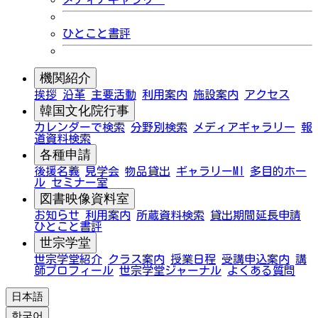
ひとこと書評
機関紹介
挨拶
沿革
主要活動
利用案内
施設案内
アクセス
韓国文化院行事
カレンダーで検索
分野別検索
メディアギャラリー
報
道資料検索
各種申請
後援名義
見学会
物品貸出
ギャラリーMI
多目的ホー
ル
セミナー室
図書映像資料室
お知らせ
利用案内
所蔵資料検索
貸出期間延長申請
ひとこと書評
世宗学堂
世宗学堂紹介
クラス案内
授業日程
受講申込案内
講
師プロフィール
世宗学堂ジャーナル
よくある質問
日本語
한국어