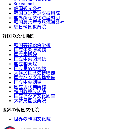
Korea.net
韓国観光公社
韓国コンテンツ振興院
国外所在文化遺産財団
韓国農水産食品流通公社
駐日韓国教育院
韓国の文化機関
韓国芸術総合学校
国立中央博物館
国立国語院
国立中央図書館
国立国楽院
国立民俗博物館
大韓民国歴史博物館
国立ハングル博物館
国立中央劇場
国立現代美術館
韓国政策放送院
国立アジア文化殿堂
大韓民国芸術院
世界の韓国文化院
世界の韓国文化院