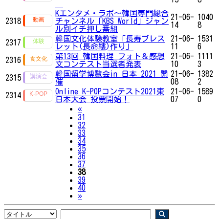
Kエンタメ・ラボ～韓国専門総合
21-06-
1040
2318
チャンネル「KBS World」ジャン
14
8
ル別イチ押し番組
韓国文化体験教室「長寿ブレス
21-06-
1531
2317
レット(長命縷)作り」
11
6
第13回 韓国料理 フォト＆感想
21-06-
1111
2316
文コンテスト当選者発表
10
3
韓国留学博覧会in 日本 2021 開
21-06-
1382
2315
催
08
2
Online K-POPコンテスト2021東
21-06-
1589
2314
日本大会 投票開始！
07
0
Previous
«
31
32
33
34
35
36
37
38
39
40
Next
»