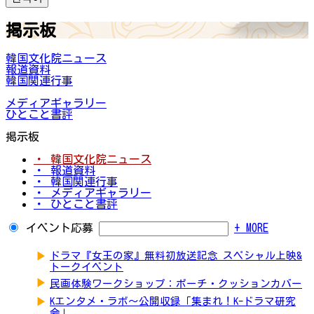
掲示板
韓国文化院ニュース
報道資料
韓国関連行事
メディアギャラリー
ひとこと書評
掲示板
・ 韓国文化院ニュース
・ 報道資料
・ 韓国関連行事
・ メディアギャラリー
・ ひとこと書評
イベント応募
+ MORE
▶
ドラマ『女王の家』無料初放送記念 スペシャル上映&
トークイベント
▶
民画体験ワークショップ：ポーチ・クッションカバー
▶
Kエンタメ・ラボ～公開収録「集まれ！K-ドラマ研究
会」