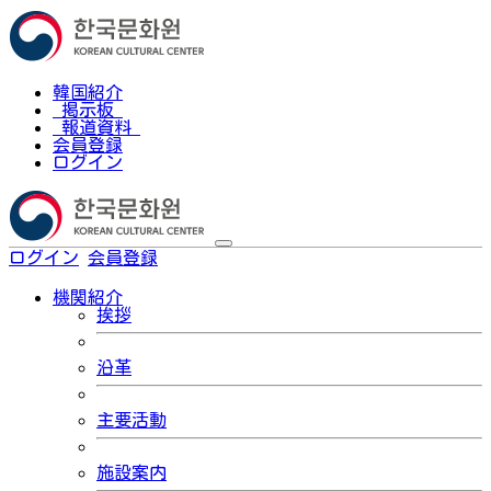
韓国紹介
掲示板
報道資料
会員登録
ログイン
ログイン
会員登録
한국어
機関紹介
挨拶
沿革
主要活動
施設案内