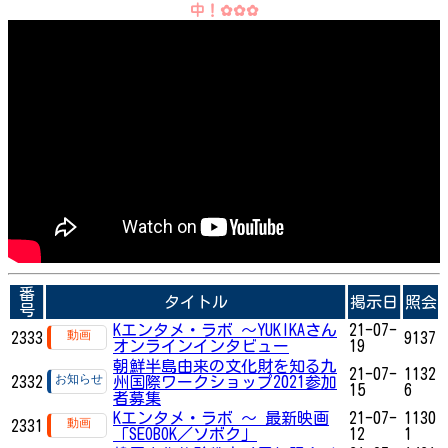
中！✿✿✿
番
タイトル
掲示日
照会
号
Kエンタメ・ラボ ～YUKIKAさん
21-07-
2333
9137
オンラインインタビュー
19
朝鮮半島由来の文化財を知る九
21-07-
1132
2332
州国際ワークショップ2021参加
15
6
者募集
Kエンタメ・ラボ ～ 最新映画
21-07-
1130
2331
「SEOBOK／ソボク」
12
1