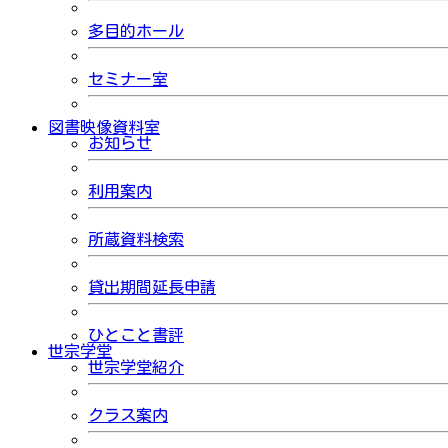
多目的ホール
セミナー室
図書映像資料室
お知らせ
利用案内
所蔵資料検索
貸出期間延長申請
ひとこと書評
世宗学堂
世宗学堂紹介
クラス案内