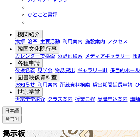
ひとこと書評
機関紹介
挨拶
沿革
主要活動
利用案内
施設案内
アクセス
韓国文化院行事
カレンダーで検索
分野別検索
メディアギャラリー
報
各種申請
後援名義
見学会
物品貸出
ギャラリーMI
多目的ホール
図書映像資料室
お知らせ
利用案内
所蔵資料検索
貸出期間延長申請
ひ
世宗学堂
世宗学堂紹介
クラス案内
授業日程
受講申込案内
講師
日本語
한국어
掲示板