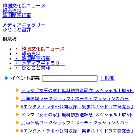
韓国文化院ニュース
報道資料
韓国関連行事
メディアギャラリー
ひとこと書評
掲示板
・ 韓国文化院ニュース
・ 報道資料
・ 韓国関連行事
・ メディアギャラリー
・ ひとこと書評
イベント応募
+ MORE
▶
ドラマ『女王の家』無料初放送記念 スペシャル上映&
▶
民画体験ワークショップ：ポーチ・クッションカバー
▶
Kエンタメ・ラボ～公開収録「集まれ！K-ドラマ研究会
▶
ドラマ『女王の家』無料初放送記念 スペシャル上映&
▶
民画体験ワークショップ：ポーチ・クッションカバー
▶
Kエンタメ・ラボ～公開収録「集まれ！K-ドラマ研究会