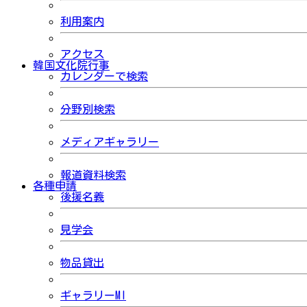
利用案内
アクセス
韓国文化院行事
カレンダーで検索
分野別検索
メディアギャラリー
報道資料検索
各種申請
後援名義
見学会
物品貸出
ギャラリーMI