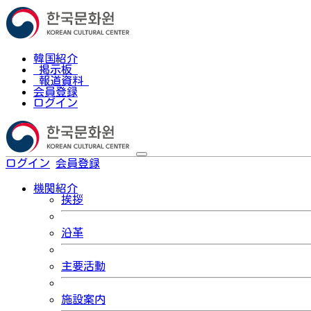
韓国紹介
掲示板
報道資料
会員登録
ログイン
ログイン
会員登録
한국어
機関紹介
挨拶
沿革
主要活動
施設案内