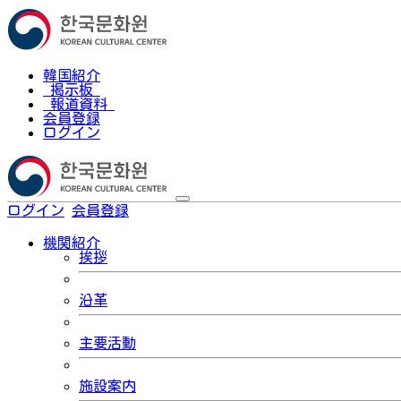
韓国紹介
掲示板
報道資料
会員登録
ログイン
ログイン
会員登録
한국어
機関紹介
挨拶
沿革
主要活動
施設案内