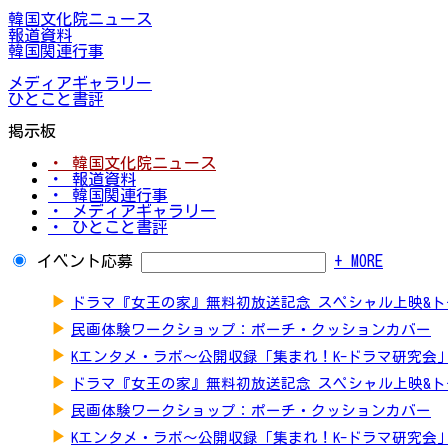
韓国文化院ニュース
報道資料
韓国関連行事
メディアギャラリー
ひとこと書評
掲示板
・ 韓国文化院ニュース
・ 報道資料
・ 韓国関連行事
・ メディアギャラリー
・ ひとこと書評
イベント応募
+ MORE
▶
ドラマ『女王の家』無料初放送記念 スペシャル上映&
▶
民画体験ワークショップ：ポーチ・クッションカバー
▶
Kエンタメ・ラボ～公開収録「集まれ！K-ドラマ研究会
▶
ドラマ『女王の家』無料初放送記念 スペシャル上映&
▶
民画体験ワークショップ：ポーチ・クッションカバー
▶
Kエンタメ・ラボ～公開収録「集まれ！K-ドラマ研究会