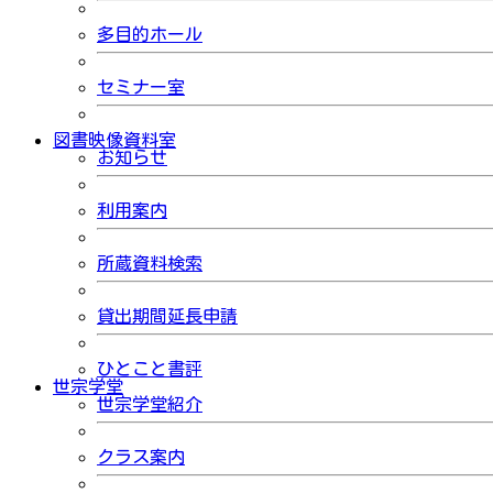
多目的ホール
セミナー室
図書映像資料室
お知らせ
利用案内
所蔵資料検索
貸出期間延長申請
ひとこと書評
世宗学堂
世宗学堂紹介
クラス案内