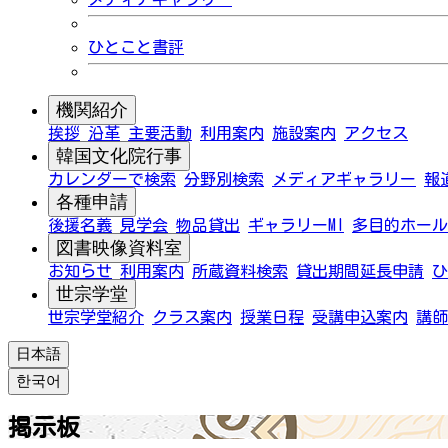
ひとこと書評
機関紹介
挨拶
沿革
主要活動
利用案内
施設案内
アクセス
韓国文化院行事
カレンダーで検索
分野別検索
メディアギャラリー
報
各種申請
後援名義
見学会
物品貸出
ギャラリーMI
多目的ホール
図書映像資料室
お知らせ
利用案内
所蔵資料検索
貸出期間延長申請
ひ
世宗学堂
世宗学堂紹介
クラス案内
授業日程
受講申込案内
講師
日本語
한국어
掲示板