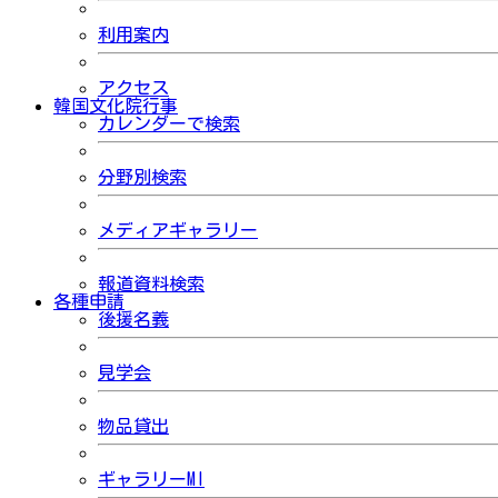
利用案内
アクセス
韓国文化院行事
カレンダーで検索
分野別検索
メディアギャラリー
報道資料検索
各種申請
後援名義
見学会
物品貸出
ギャラリーMI