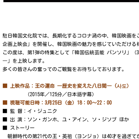
駐日韓国文化院では、長期化するコロナ渦の中、韓国映画をご
企画上映会」を開催し、韓国映画の魅力を感じていただける
この度は、第1弾の特集として「韓国伝統芸能 パンソリ」（
―」を上映します。
多くの皆さんの奮ってのご観覧をお待ちしております。
■ 上映作品：王の運命 ―歴史を変えた八日間― (사도）
（2015年／125分／日本語字幕）
■ 視聴可能日時：3月25日（金）18：00～22：00
■ 監 督：イ・ジュニク
■ 出 演：ソン・ガンホ、ユ・アイン、ソ・ジソプ ほか
■ ストーリー
朝鮮時代の第21代の王・英祖（ヨンジョ）は40才を過ぎ