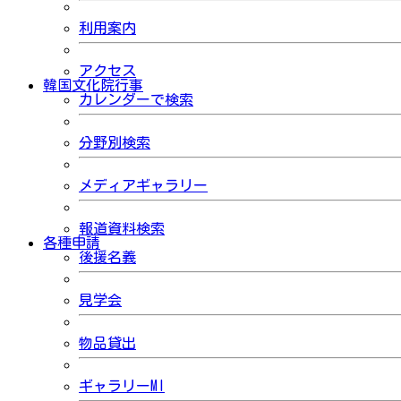
利用案内
アクセス
韓国文化院行事
カレンダーで検索
分野別検索
メディアギャラリー
報道資料検索
各種申請
後援名義
見学会
物品貸出
ギャラリーMI