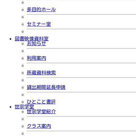
多目的ホール
セミナー室
図書映像資料室
お知らせ
利用案内
所蔵資料検索
貸出期間延長申請
ひとこと書評
世宗学堂
世宗学堂紹介
クラス案内