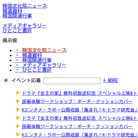
韓国文化院ニュース
報道資料
韓国関連行事
メディアギャラリー
ひとこと書評
掲示板
・ 韓国文化院ニュース
・ 報道資料
・ 韓国関連行事
・ メディアギャラリー
・ ひとこと書評
イベント応募
+ MORE
▶
ドラマ『女王の家』無料初放送記念 スペシャル上映&
▶
民画体験ワークショップ：ポーチ・クッションカバー
▶
Kエンタメ・ラボ～公開収録「集まれ！K-ドラマ研究会
▶
ドラマ『女王の家』無料初放送記念 スペシャル上映&
▶
民画体験ワークショップ：ポーチ・クッションカバー
▶
Kエンタメ・ラボ～公開収録「集まれ！K-ドラマ研究会