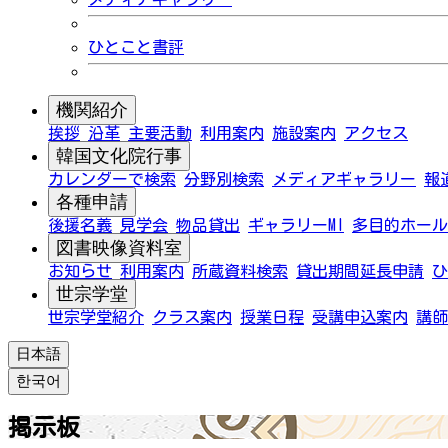
ひとこと書評
機関紹介
挨拶
沿革
主要活動
利用案内
施設案内
アクセス
韓国文化院行事
カレンダーで検索
分野別検索
メディアギャラリー
報
各種申請
後援名義
見学会
物品貸出
ギャラリーMI
多目的ホール
図書映像資料室
お知らせ
利用案内
所蔵資料検索
貸出期間延長申請
ひ
世宗学堂
世宗学堂紹介
クラス案内
授業日程
受講申込案内
講師
日本語
한국어
掲示板