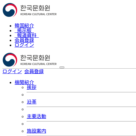
韓国紹介
掲示板
報道資料
会員登録
ログイン
ログイン
会員登録
한국어
機関紹介
挨拶
沿革
主要活動
施設案内