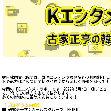
駐日韓国文化院では、韓国コンテンツ振興院との共同制作によ
ドや魅力などについて様々な角度から楽しく情報をお伝えするプ
今回の「Kエンタメ・ラボ」では、2022年5月4日にCDデビ
て、PRIKILの魅力を楽しく紹介します。
多くの皆様のご視聴をお待ちしています！
【プログラム内容】
■ 研究テーマ
：ガールズグループ「PRIKIL」