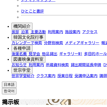
ひとこと書評
機関紹介
挨拶
沿革
主要活動
利用案内
施設案内
アクセス
韓国文化院行事
カレンダーで検索
分野別検索
メディアギャラリー
報
各種申請
後援名義
見学会
物品貸出
ギャラリーMI
多目的ホール
図書映像資料室
お知らせ
利用案内
所蔵資料検索
貸出期間延長申請
ひ
世宗学堂
世宗学堂紹介
クラス案内
授業日程
受講申込案内
講師
日本語
한국어
掲示板