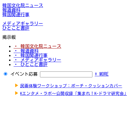
韓国文化院ニュース
報道資料
韓国関連行事
メディアギャラリー
ひとこと書評
掲示板
・ 韓国文化院ニュース
・ 報道資料
・ 韓国関連行事
・ メディアギャラリー
・ ひとこと書評
イベント応募
+ MORE
▶
民画体験ワークショップ：ポーチ・クッションカバー
▶
Kエンタメ・ラボ～公開収録「集まれ！K-ドラマ研究会