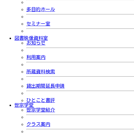
多目的ホール
セミナー室
図書映像資料室
お知らせ
利用案内
所蔵資料検索
貸出期間延長申請
ひとこと書評
世宗学堂
世宗学堂紹介
クラス案内