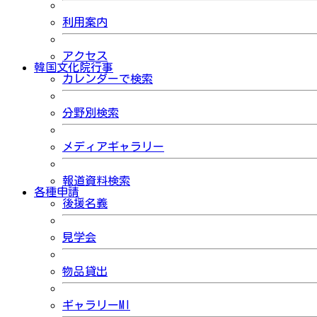
利用案内
アクセス
韓国文化院行事
カレンダーで検索
分野別検索
メディアギャラリー
報道資料検索
各種申請
後援名義
見学会
物品貸出
ギャラリーMI