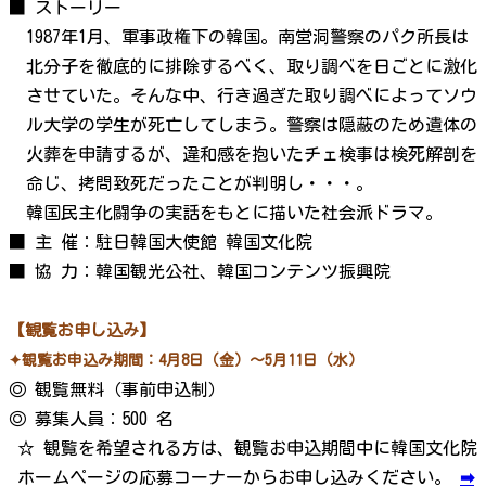
■ ストーリー
1987年1月、軍事政権下の韓国。南営洞警察のパク所長は
北分子を徹底的に排除するべく、取り調べを日ごとに激化
させていた。そんな中、行き過ぎた取り調べによってソウ
ル大学の学生が死亡してしまう。警察は隠蔽のため遺体の
火葬を申請するが、違和感を抱いたチェ検事は検死解剖を
命じ、拷問致死だったことが判明し・・・。
韓国民主化闘争の実話をもとに描いた社会派ドラマ。
■ 主 催：駐日韓国大使館 韓国文化院
■ 協 力：韓国観光公社、韓国コンテンツ振興院
【観覧お申し込み】
✦観覧お申込み期間：4月8日（金）～5月11日（水）
◎ 観覧無料（事前申込制）
◎ 募集人員：500 名
☆ 観覧を希望される方は、観覧お申込期間中に韓国文化院
ホームページの応募コーナーからお申し込みください。
➡