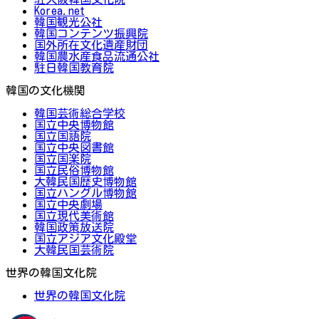
Korea.net
韓国観光公社
韓国コンテンツ振興院
国外所在文化遺産財団
韓国農水産食品流通公社
駐日韓国教育院
韓国の文化機関
韓国芸術総合学校
国立中央博物館
国立国語院
国立中央図書館
国立国楽院
国立民俗博物館
大韓民国歴史博物館
国立ハングル博物館
国立中央劇場
国立現代美術館
韓国政策放送院
国立アジア文化殿堂
大韓民国芸術院
世界の韓国文化院
世界の韓国文化院