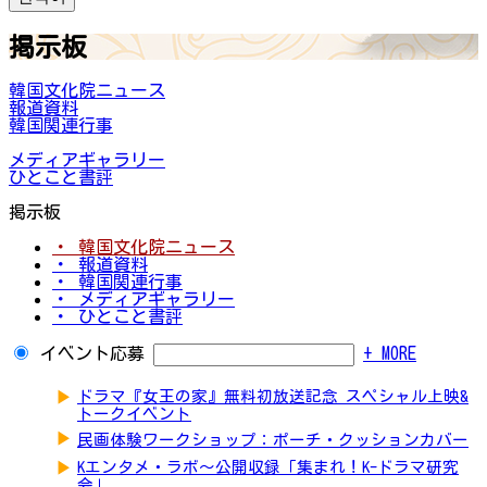
掲示板
韓国文化院ニュース
報道資料
韓国関連行事
メディアギャラリー
ひとこと書評
掲示板
・ 韓国文化院ニュース
・ 報道資料
・ 韓国関連行事
・ メディアギャラリー
・ ひとこと書評
イベント応募
+ MORE
▶
ドラマ『女王の家』無料初放送記念 スペシャル上映&
トークイベント
▶
民画体験ワークショップ：ポーチ・クッションカバー
▶
Kエンタメ・ラボ～公開収録「集まれ！K-ドラマ研究
会」