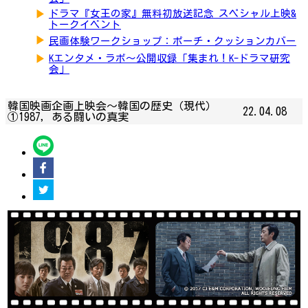
▶
ドラマ『女王の家』無料初放送記念 スペシャル上映&
トークイベント
▶
民画体験ワークショップ：ポーチ・クッションカバー
▶
Kエンタメ・ラボ～公開収録「集まれ！K-ドラマ研究
会」
韓国映画企画上映会～韓国の歴史（現代）
22.04.08
①1987，ある闘いの真実