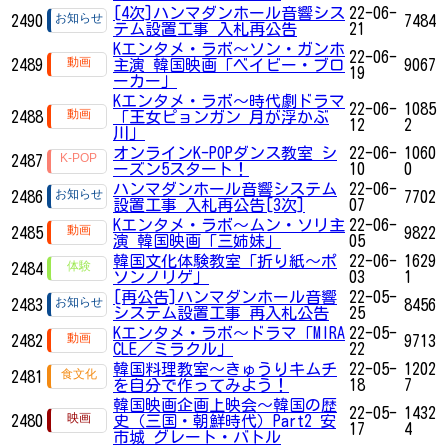
[4次]ハンマダンホール音響シス
22-06-
2490
7484
テム設置工事 入札再公告
21
Kエンタメ・ラボ～ソン・ガンホ
22-06-
2489
主演 韓国映画「ベイビー・ブロ
9067
19
ーカー」
Kエンタメ・ラボ～時代劇ドラマ
22-06-
1085
2488
「王女ピョンガン 月が浮かぶ
12
2
川」
オンラインK-POPダンス教室 シ
22-06-
1060
2487
ーズン5スタート！
10
0
ハンマダンホール音響システム
22-06-
2486
7702
設置工事 入札再公告[3次]
07
Kエンタメ・ラボ～ムン・ソリ主
22-06-
2485
9822
演 韓国映画「三姉妹」
05
韓国文化体験教室「折り紙〜ポ
22-06-
1629
2484
ソンノリゲ」
03
1
[再公告]ハンマダンホール音響
22-05-
2483
8456
システム設置工事 再入札公告
25
Kエンタメ・ラボ～ドラマ「MIRA
22-05-
2482
9713
CLE／ミラクル」
22
韓国料理教室〜きゅうりキムチ
22-05-
1202
2481
を自分で作ってみよう！
18
7
韓国映画企画上映会～韓国の歴
22-05-
1432
2480
史（三国・朝鮮時代）Part2 安
17
4
市城 グレート・バトル