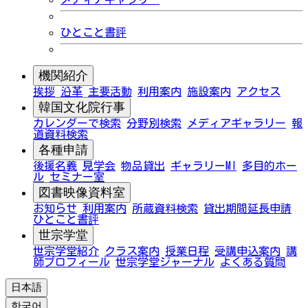
ひとこと書評
機関紹介
挨拶
沿革
主要活動
利用案内
施設案内
アクセス
韓国文化院行事
カレンダーで検索
分野別検索
メディアギャラリー
報
道資料検索
各種申請
後援名義
見学会
物品貸出
ギャラリーMI
多目的ホー
ル
セミナー室
図書映像資料室
お知らせ
利用案内
所蔵資料検索
貸出期間延長申請
ひとこと書評
世宗学堂
世宗学堂紹介
クラス案内
授業日程
受講申込案内
講
師プロフィール
世宗学堂ジャーナル
よくある質問
日本語
한국어