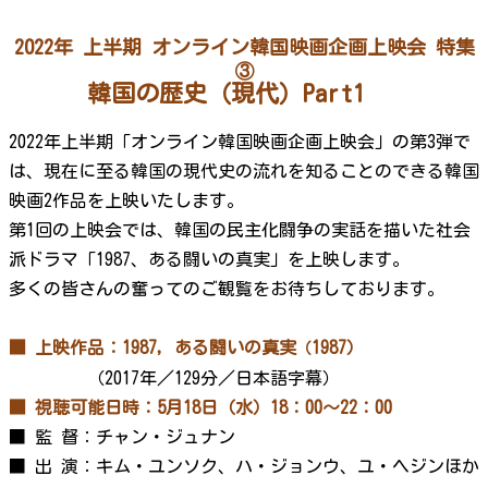
2022年 上半期 オンライン韓国映画企画上映会 特集
③
韓国の歴史（現代）Part1
2022年上半期「オンライン韓国映画企画上映会」の第3弾で
は、現在に至る韓国の現代史の流れを知ることのできる韓国
映画2作品を上映いたします。
第1回の上映会では、韓国の民主化闘争の実話を描いた社会
派ドラマ「1987、ある闘いの真実」を上映します。
多くの皆さんの奮ってのご観覧をお待ちしております。
■ 上映作品：1987，ある闘いの真実
1987）
（
（2017年／129分／日本語字幕）
■ 視聴可能日時：5月18日（水）18：00～22：00
■ 監 督：チャン・ジュナン
■ 出 演：キム・ユンソク、ハ・ジョンウ、ユ・ヘジンほか