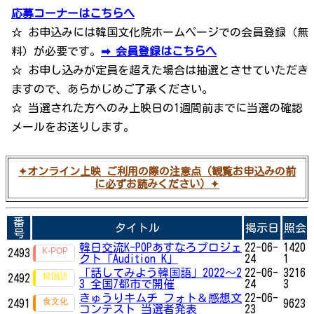
応募コーナーはこちらへ
☆ お申込みには韓国文化院ホームページでの会員登録（無
料）が必要です。
➡ 会員登録はこちらへ
☆ お申し込みが定員を超えた場合は抽選とさせていただき
ますので、あらかじめご了承ください。
☆ 当選された方へのみ上映日の1週間前までに当選の確認
メールをお送りします。
✦オンライン上映 ご利用の際の注意点（観覧お申込みの前
に必ずお読みください）✦
番
タイトル
掲示日
照会
号
韓日交流K-POPあすなろプロジェ
22-06-
1420
2493
クト「Audition K」
24
1
「話してみよう韓国語」2022～2
22-06-
3216
2492
3 全国7都市で開催
24
3
きゅうりキムチ フォト＆感想文
22-06-
2491
9623
コンテスト 当選者発表
23