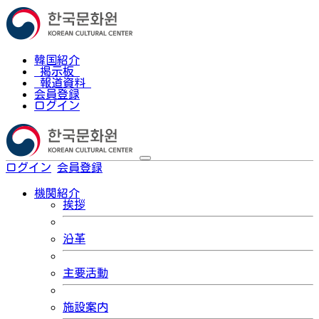
韓国紹介
掲示板
報道資料
会員登録
ログイン
ログイン
会員登録
한국어
機関紹介
挨拶
沿革
主要活動
施設案内