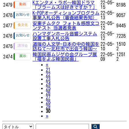
Kエンタメ・ラボ～韓国ドラマ
22-05-
2479
8198
「ブラームスは好きですか？」
15
K-POPオーディションプログラム
22-05-
2478
9057
事業入札公告（審査結果告知）
13
安東チムタク フォト＆感想文コ
22-05-
2477
9445
ンテスト 当選者発表
12
ハンマダンホール音響システム
22-05-
2476
7228
設置工事入札公告
12
道端の人文学-日本の中の韓国を
22-05-
1510
2475
訪ねて～北杜市で出会う韓国～
10
2
韓国民画ムジゲの会グループ展
22-05-
1251
2474
「福をよぶ韓国民画」
09
2
Previous
«
21
22
23
24
25
26
27
28
29
30
Next
»