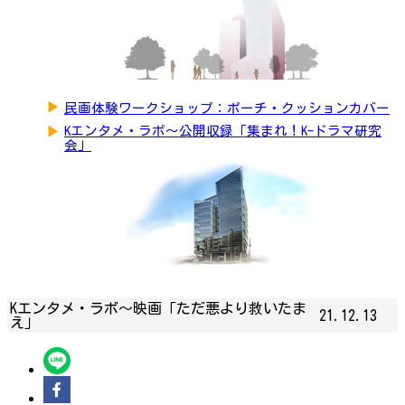
▶
民画体験ワークショップ：ポーチ・クッションカバー
▶
Kエンタメ・ラボ～公開収録「集まれ！K-ドラマ研究
会」
Kエンタメ・ラボ～映画「ただ悪より救いたま
21.12.13
え」