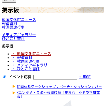
掲示板
韓国文化院ニュース
報道資料
韓国関連行事
メディアギャラリー
ひとこと書評
掲示板
・ 韓国文化院ニュース
・ 報道資料
・ 韓国関連行事
・ メディアギャラリー
・ ひとこと書評
イベント応募
+ MORE
▶
民画体験ワークショップ：ポーチ・クッションカバー
▶
Kエンタメ・ラボ～公開収録「集まれ！K-ドラマ研究
会」