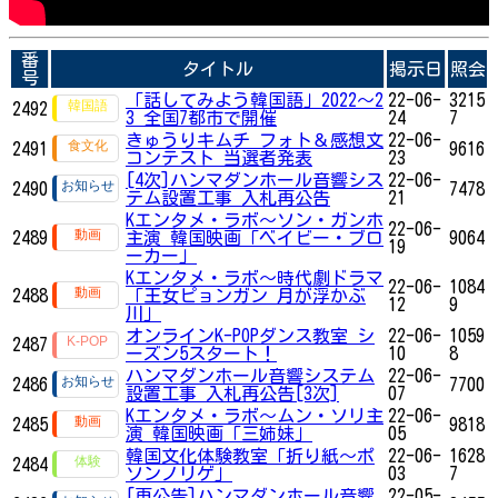
番
タイトル
掲示日
照会
号
「話してみよう韓国語」2022～2
22-06-
3215
2492
3 全国7都市で開催
24
7
きゅうりキムチ フォト＆感想文
22-06-
2491
9616
コンテスト 当選者発表
23
[4次]ハンマダンホール音響シス
22-06-
2490
7478
テム設置工事 入札再公告
21
Kエンタメ・ラボ～ソン・ガンホ
22-06-
2489
主演 韓国映画「ベイビー・ブロ
9064
19
ーカー」
Kエンタメ・ラボ～時代劇ドラマ
22-06-
1084
2488
「王女ピョンガン 月が浮かぶ
12
9
川」
オンラインK-POPダンス教室 シ
22-06-
1059
2487
ーズン5スタート！
10
8
ハンマダンホール音響システム
22-06-
2486
7700
設置工事 入札再公告[3次]
07
Kエンタメ・ラボ～ムン・ソリ主
22-06-
2485
9818
演 韓国映画「三姉妹」
05
韓国文化体験教室「折り紙〜ポ
22-06-
1628
2484
ソンノリゲ」
03
7
[再公告]ハンマダンホール音響
22-05-