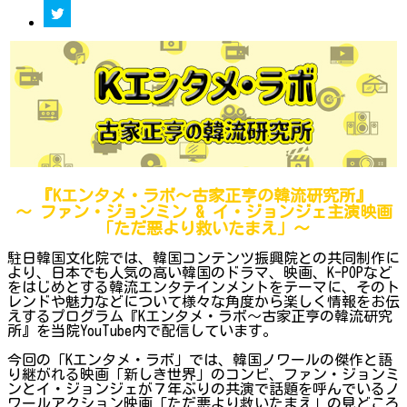
『Kエンタメ・ラボ～古家正亨の韓流研究所』
～ ファン・ジョンミン & イ・ジョンジェ主演映画
「ただ悪より救いたまえ」～
駐日韓国文化院では、韓国コンテンツ振興院との共同制作に
より、日本でも人気の高い韓国のドラマ、映画、K-POPなど
をはじめとする韓流エンタテインメントをテーマに、そのト
レンドや魅力などについて様々な角度から楽しく情報をお伝
えするプログラム『Kエンタメ・ラボ～古家正亨の韓流研究
所』を当院YouTube内で配信しています。
今回の「Kエンタメ・ラボ」では、韓国ノワールの傑作と語
り継がれる映画「新しき世界」のコンビ、ファン・ジョンミ
ンとイ・ジョンジェが７年ぶりの共演で話題を呼んでいるノ
ワールアクション映画「ただ悪より救いたまえ」の見どころ