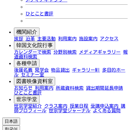
ひとこと書評
機関紹介
挨拶
沿革
主要活動
利用案内
施設案内
アクセス
韓国文化院行事
カレンダーで検索
分野別検索
メディアギャラリー
報
道資料検索
各種申請
後援名義
見学会
物品貸出
ギャラリーMI
多目的ホー
ル
セミナー室
図書映像資料室
お知らせ
利用案内
所蔵資料検索
貸出期間延長申請
ひとこと書評
世宗学堂
世宗学堂紹介
クラス案内
授業日程
受講申込案内
講
師プロフィール
世宗学堂ジャーナル
よくある質問
日本語
한국어