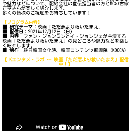
や魅力などについて、配給会社の宣伝担当者の方とMCの古家
正亨さんが楽しく紹介します。
多くの皆様のご視聴をお待ちしています！
【プログラム内容】
■ 研究テーマ：
映画「ただ悪より救いたまえ」
■ 配信日
：2021年12月12日（日）
■ 内容
：ファン・ジョンミンとイ・ジョンジェが主演する
映画「ただ悪より救いたまえ」の見どころや魅力などを楽し
く紹介します。
■
制作
：駐日韓国文化院、韓国コンテンツ振興院（KOCCA）
【 Kエンタメ・ラボ ～
映画「ただ悪より救いたまえ」
配信
中！】