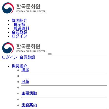
韓国紹介
掲示板
報道資料
会員登録
ログイン
ログイン
会員登録
한국어
機関紹介
挨拶
沿革
主要活動
施設案内