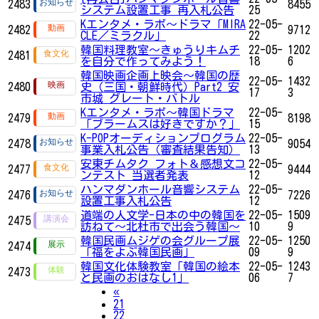
2483
8455
システム設置工事 再入札公告
25
Kエンタメ・ラボ～ドラマ「MIRA
22-05-
2482
9712
CLE／ミラクル」
22
韓国料理教室〜きゅうりキムチ
22-05-
1202
2481
を自分で作ってみよう！
18
6
韓国映画企画上映会～韓国の歴
22-05-
1432
2480
史（三国・朝鮮時代）Part2 安
17
3
市城 グレート・バトル
Kエンタメ・ラボ～韓国ドラマ
22-05-
2479
8198
「ブラームスは好きですか？」
15
K-POPオーディションプログラム
22-05-
2478
9054
事業入札公告（審査結果告知）
13
安東チムタク フォト＆感想文コ
22-05-
2477
9444
ンテスト 当選者発表
12
ハンマダンホール音響システム
22-05-
2476
7226
設置工事入札公告
12
道端の人文学-日本の中の韓国を
22-05-
1509
2475
訪ねて～北杜市で出会う韓国～
10
9
韓国民画ムジゲの会グループ展
22-05-
1250
2474
「福をよぶ韓国民画」
09
9
韓国文化体験教室「韓国の絵本
22-05-
1243
2473
と民画のおはなし1」
06
7
Previous
«
21
22