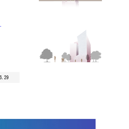
」
6.29