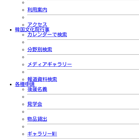
利用案内
アクセス
韓国文化院行事
カレンダーで検索
分野別検索
メディアギャラリー
報道資料検索
各種申請
後援名義
見学会
物品貸出
ギャラリーMI