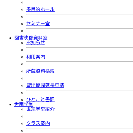
多目的ホール
セミナー室
図書映像資料室
お知らせ
利用案内
所蔵資料検索
貸出期間延長申請
ひとこと書評
世宗学堂
世宗学堂紹介
クラス案内