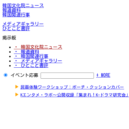
韓国文化院ニュース
報道資料
韓国関連行事
メディアギャラリー
ひとこと書評
掲示板
・ 韓国文化院ニュース
・ 報道資料
・ 韓国関連行事
・ メディアギャラリー
・ ひとこと書評
イベント応募
+ MORE
▶
民画体験ワークショップ：ポーチ・クッションカバー
▶
Kエンタメ・ラボ～公開収録「集まれ！K-ドラマ研究会