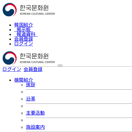
韓国紹介
掲示板
報道資料
会員登録
ログイン
ログイン
会員登録
한국어
機関紹介
挨拶
沿革
主要活動
施設案内