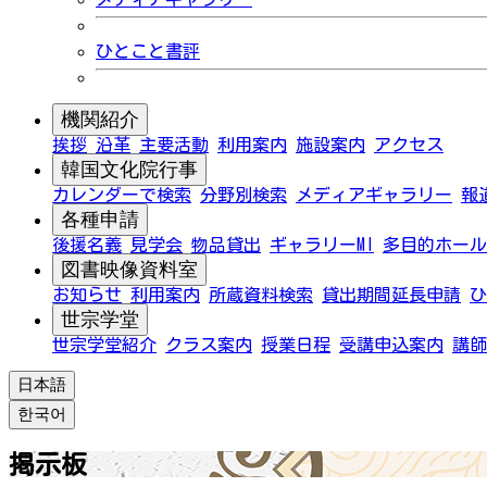
ひとこと書評
機関紹介
挨拶
沿革
主要活動
利用案内
施設案内
アクセス
韓国文化院行事
カレンダーで検索
分野別検索
メディアギャラリー
報
各種申請
後援名義
見学会
物品貸出
ギャラリーMI
多目的ホール
図書映像資料室
お知らせ
利用案内
所蔵資料検索
貸出期間延長申請
ひ
世宗学堂
世宗学堂紹介
クラス案内
授業日程
受講申込案内
講師
日本語
한국어
掲示板