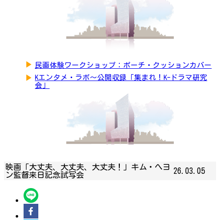
▶
民画体験ワークショップ：ポーチ・クッションカバー
▶
Kエンタメ・ラボ～公開収録「集まれ！K-ドラマ研究
会」
映画「大丈夫、大丈夫、大丈夫！」キム・へヨ
26.03.05
ン監督来日記念試写会