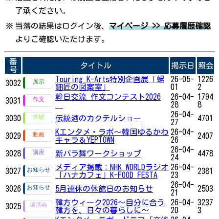
了承ください。
※
当落の結果はログイン後、
マイページ >> 応募履歴確認
よりご確認いただけます。
番
タイトル
掲示日
照会
号
Touring K-Arts特別企画展「螺
26-05-
1226
3032
鈿匠の図案室」
01
2
韓日交流 作文コンテスト2026
26-04-
1794
3031
28
8
26-04-
3030
伝統酒のカクテルショー
4701
27
Kエンタメ・ラボ～韓国ゆるかわ
26-04-
3029
2407
キャラ＆YEPTOWN
26
26-04-
3028
新バラ舞ワークショップ
4478
24
メディア掲載：NHK WORLDラジオ
26-04-
3027
2381
「ハナカフェ」K-FOOD FESTA
23
26-04-
3026
5月連休の休館日のお知らせ
2503
21
韓方ウィーク2026～自分に合う
26-04-
3237
3025
韓方を、日々の暮らしに～
20
3