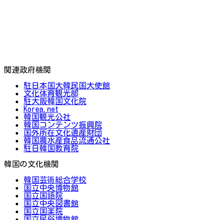
関連政府機関
駐日本国大韓民国大使館
文化体育観光部
駐大阪韓国文化院
Korea.net
韓国観光公社
韓国コンテンツ振興院
国外所在文化遺産財団
韓国農水産食品流通公社
駐日韓国教育院
韓国の文化機関
韓国芸術総合学校
国立中央博物館
国立国語院
国立中央図書館
国立国楽院
国立民俗博物館