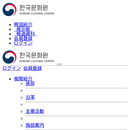
韓国紹介
掲示板
報道資料
会員登録
ログイン
ログイン
会員登録
한국어
機関紹介
挨拶
沿革
主要活動
施設案内