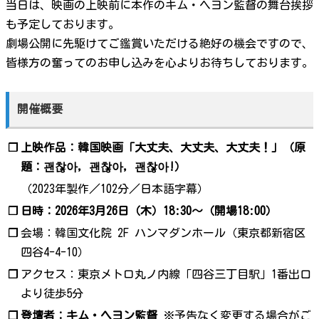
当日は、映画の上映前に本作のキム・ヘヨン監督の舞台挨拶
も予定しております。
劇場公開に先駆けてご鑑賞いただける絶好の機会ですので、
皆様方の奮ってのお申し込みを心よりお待ちしております。
開催概要
❐
上映作品：韓国映画「大丈夫、大丈夫、大丈夫！」（原
題：괜찮아, 괜찮아, 괜찮아!）
（2023年製作／102分／日本語字幕）
❐
日時：2026年3月26日（木）18:30～（開場18:00）
❐
会場：韓国文化院 2F ハンマダンホール（東京都新宿区
四谷4-4-10）
❐
アクセス：東京メトロ丸ノ内線「四谷三丁目駅」1番出口
より徒歩5分
❐
登壇者：キム・ヘヨン監督
※予告なく変更する場合がご