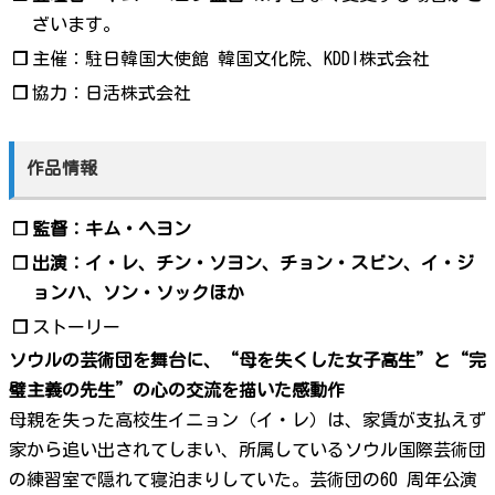
ざいます。
❐
主催：駐日韓国大使館 韓国文化院、KDDI株式会社
❐
協力：日活株式会社
作品情報
❐
監督：キム・ヘヨン
❐
出演：イ・レ、チン・ソヨン、チョン・スビン、イ・ジ
ョンハ、ソン・ソックほか
❐
ストーリー
ソウルの芸術団を舞台に、“母を失くした女子高生”と“完
璧主義の先生”の心の交流を描いた感動作
母親を失った高校生イニョン（イ・レ）は、家賃が支払えず
家から追い出されてしまい、所属しているソウル国際芸術団
の練習室で隠れて寝泊まりしていた。芸術団の60 周年公演