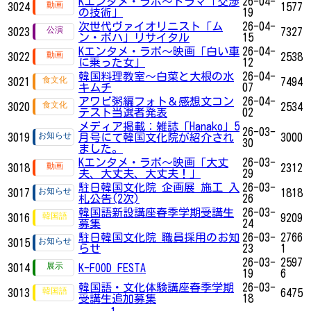
Kエンタメ・ラボ～ドラマ「交渉
26-04-
3024
1577
の技術」
19
次世代ヴァイオリニスト「ム
26-04-
3023
7327
ン・ボハ」リサイタル
15
Kエンタメ・ラボ～映画「白い車
26-04-
3022
2538
に乗った女」
12
韓国料理教室～白菜と大根の水
26-04-
3021
7494
キムチ
07
アワビ粥編フォト＆感想文コン
26-04-
3020
2534
テスト当選者発表
02
メディア掲載：雑誌「Hanako」5
26-03-
3019
月号にて韓国文化院が紹介され
3000
30
ました。
Kエンタメ・ラボ～映画「大丈
26-03-
3018
2312
夫、大丈夫、大丈夫！」
29
駐日韓国文化院 企画展 施工 入
26-03-
3017
1818
札公告(2次)
26
韓国語新設講座春季学期受講生
26-03-
3016
9209
募集
24
駐日韓国文化院 職員採用のお知
26-03-
2766
3015
らせ
23
1
26-03-
2597
3014
K-FOOD FESTA
19
6
韓国語・文化体験講座春季学期
26-03-
3013
6475
受講生追加募集
18