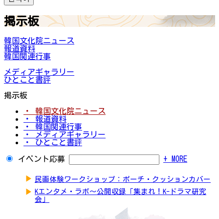
掲示板
韓国文化院ニュース
報道資料
韓国関連行事
メディアギャラリー
ひとこと書評
掲示板
・ 韓国文化院ニュース
・ 報道資料
・ 韓国関連行事
・ メディアギャラリー
・ ひとこと書評
イベント応募
+ MORE
▶
民画体験ワークショップ：ポーチ・クッションカバー
▶
Kエンタメ・ラボ～公開収録「集まれ！K-ドラマ研究
会」