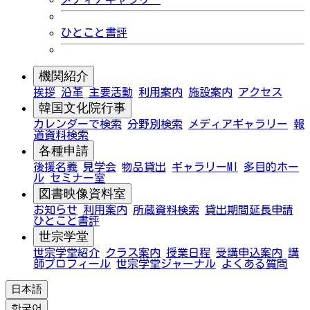
ひとこと書評
機関紹介
挨拶
沿革
主要活動
利用案内
施設案内
アクセス
韓国文化院行事
カレンダーで検索
分野別検索
メディアギャラリー
報
道資料検索
各種申請
後援名義
見学会
物品貸出
ギャラリーMI
多目的ホー
ル
セミナー室
図書映像資料室
お知らせ
利用案内
所蔵資料検索
貸出期間延長申請
ひとこと書評
世宗学堂
世宗学堂紹介
クラス案内
授業日程
受講申込案内
講
師プロフィール
世宗学堂ジャーナル
よくある質問
日本語
한국어