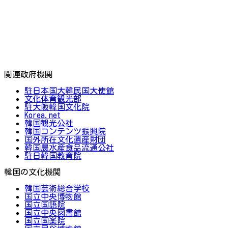
関連政府機関
駐日本国大韓民国大使館
文化体育観光部
駐大阪韓国文化院
Korea.net
韓国観光公社
韓国コンテンツ振興院
国外所在文化遺産財団
韓国農水産食品流通公社
駐日韓国教育院
韓国の文化機関
韓国芸術総合学校
国立中央博物館
国立国語院
国立中央図書館
国立国楽院