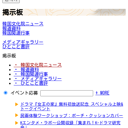
掲示板
韓国文化院ニュース
報道資料
韓国関連行事
メディアギャラリー
ひとこと書評
掲示板
・ 韓国文化院ニュース
・ 報道資料
・ 韓国関連行事
・ メディアギャラリー
・ ひとこと書評
イベント応募
+ MORE
▶
ドラマ『女王の家』無料初放送記念 スペシャル上映&
トークイベント
▶
民画体験ワークショップ：ポーチ・クッションカバー
▶
Kエンタメ・ラボ～公開収録「集まれ！K-ドラマ研究
会」