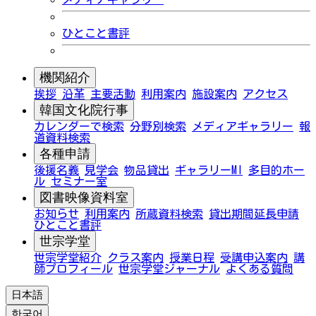
ひとこと書評
機関紹介
挨拶
沿革
主要活動
利用案内
施設案内
アクセス
韓国文化院行事
カレンダーで検索
分野別検索
メディアギャラリー
報
道資料検索
各種申請
後援名義
見学会
物品貸出
ギャラリーMI
多目的ホー
ル
セミナー室
図書映像資料室
お知らせ
利用案内
所蔵資料検索
貸出期間延長申請
ひとこと書評
世宗学堂
世宗学堂紹介
クラス案内
授業日程
受講申込案内
講
師プロフィール
世宗学堂ジャーナル
よくある質問
日本語
한국어