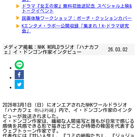
▶
ドラマ『女王の家』無料初放送記念 スペシャル上映&
トークイベント
▶
民画体験ワークショップ：ポーチ・クッションカバー
▶
Kエンタメ・ラボ～公開収録「集まれ！K-ドラマ研究
会」
メディア掲載：NHK WORLDラジオ「ハナカフ
26.03.02
ェ」イ・ドンゴン作家インタビュー
2026年3月1日（日）にオンエアされたNHKワールドラジオ
「ハナカフェ 하나카페」内で、イ・ドンゴン作家のインタ
ビューが放送されました。
イ・ドンゴン作家は、繊細な人間描写と誰もが日常で感じる
感情を共感できる形で描き出すことが特徴の韓国を代表する
ウェブトゥーン作家です。
代表作には『甘い人生』、『ユミの細胞たち』、『ジョジョ