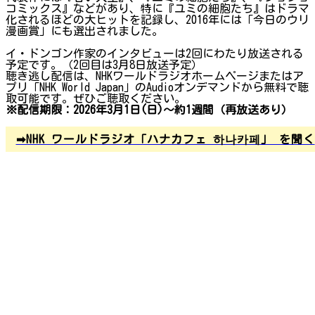
コミックス』などがあり、特に『ユミの細胞たち』はドラマ
化されるほどの大ヒットを記録し、2016年には「今日のウリ
漫画賞」にも選出されました。
イ・ドンゴン作家のインタビューは2回にわたり放送される
予定です。（2回目は3月8日放送予定）
聴き逃し配信は、NHKワールドラジオホームページまたはア
プリ「NHK World Japan」のAudioオンデマンドから無料で聴
取可能です。ぜひご聴取ください。
※配信期限：2026年3月1日(日)～約1週間（再放送あり）
➡NHK ワールドラジオ「ハナカフェ 하나카페」 を聞く