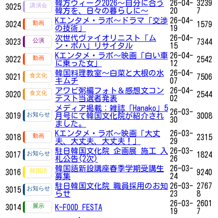
韓方ウィーク2026～自分に合う
26-04-
3239
3025
韓方を、日々の暮らしに～
20
7
Kエンタメ・ラボ～ドラマ「交渉
26-04-
3024
1579
の技術」
19
次世代ヴァイオリニスト「ム
26-04-
3023
7344
ン・ボハ」リサイタル
15
Kエンタメ・ラボ～映画「白い車
26-04-
3022
2542
に乗った女」
12
韓国料理教室～白菜と大根の水
26-04-
3021
7506
キムチ
07
アワビ粥編フォト＆感想文コン
26-04-
3020
2544
テスト当選者発表
02
メディア掲載：雑誌「Hanako」5
26-03-
3019
月号にて韓国文化院が紹介され
3008
30
ました。
Kエンタメ・ラボ～映画「大丈
26-03-
3018
2315
夫、大丈夫、大丈夫！」
29
駐日韓国文化院 企画展 施工 入
26-03-
3017
1824
札公告(2次)
26
韓国語新設講座春季学期受講生
26-03-
3016
9240
募集
24
駐日韓国文化院 職員採用のお知
26-03-
2767
3015
らせ
23
8
26-03-
2601
3014
K-FOOD FESTA
19
7