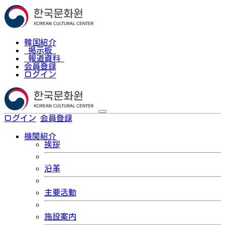
韓国紹介
掲示板
報道資料
会員登録
ログイン
ログイン
会員登録
한국어
機関紹介
挨拶
沿革
主要活動
施設案内