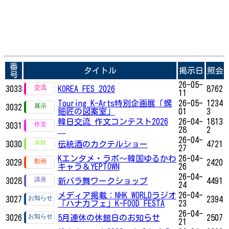
番
タイトル
掲示日
照会
号
26-05-
3033
KOREA FES 2026
8762
11
Touring K-Arts特別企画展「螺
26-05-
1234
3032
鈿匠の図案室」
01
3
韓日交流 作文コンテスト2026
26-04-
1813
3031
28
2
26-04-
3030
伝統酒のカクテルショー
4721
27
Kエンタメ・ラボ～韓国ゆるかわ
26-04-
3029
2420
キャラ＆YEPTOWN
26
26-04-
3028
新バラ舞ワークショップ
4491
24
メディア掲載：NHK WORLDラジオ
26-04-
3027
2394
「ハナカフェ」K-FOOD FESTA
23
26-04-
3026
5月連休の休館日のお知らせ
2507
21