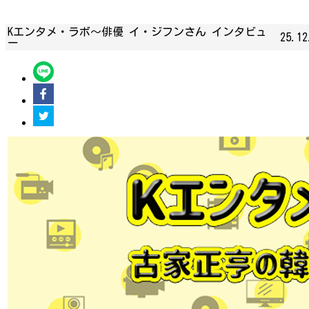
Kエンタメ・ラボ～俳優 イ・ジフンさん インタビュ
25.12
ー