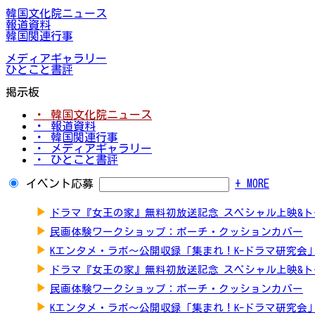
韓国文化院ニュース
報道資料
韓国関連行事
メディアギャラリー
ひとこと書評
掲示板
・ 韓国文化院ニュース
・ 報道資料
・ 韓国関連行事
・ メディアギャラリー
・ ひとこと書評
イベント応募
+ MORE
▶
ドラマ『女王の家』無料初放送記念 スペシャル上映&
▶
民画体験ワークショップ：ポーチ・クッションカバー
▶
Kエンタメ・ラボ～公開収録「集まれ！K-ドラマ研究会
▶
ドラマ『女王の家』無料初放送記念 スペシャル上映&
▶
民画体験ワークショップ：ポーチ・クッションカバー
▶
Kエンタメ・ラボ～公開収録「集まれ！K-ドラマ研究会