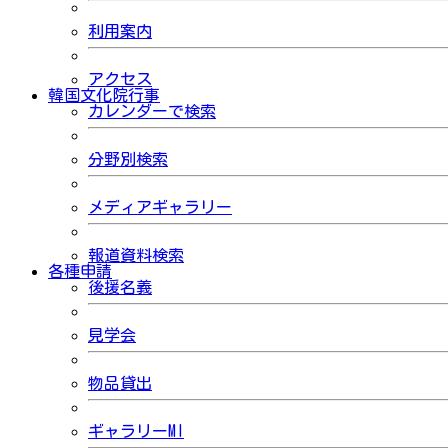
利用案内
アクセス
韓国文化院行事
カレンダーで検索
分野別検索
メディアギャラリー
報道資料検索
各種申請
後援名義
見学会
物品貸出
ギャラリーMI