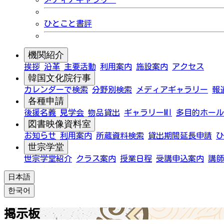
ひとこと書評
機関紹介
挨拶
沿革
主要活動
利用案内
施設案内
アクセス
韓国文化院行事
カレンダーで検索
分野別検索
メディアギャラリー
報
各種申請
後援名義
見学会
物品貸出
ギャラリーMI
多目的ホール
図書映像資料室
お知らせ
利用案内
所蔵資料検索
貸出期間延長申請
ひ
世宗学堂
世宗学堂紹介
クラス案内
授業日程
受講申込案内
講師
日本語
한국어
掲示板