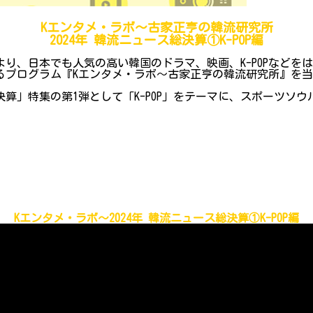
Kエンタメ・ラボ～古家正亨の韓流研究所
2024年 韓流ニュース総決算①K-POP編
り、日本でも人気の高い韓国のドラマ、映画、K-POPなどを
プログラム『Kエンタメ・ラボ～古家正亨の韓流研究所』を当院Y
総決算」特集の第1弾として「K-POP」をテーマに、スポーツソ
Kエンタメ・ラボ～2024年 韓流ニュース総決算①K-POP編