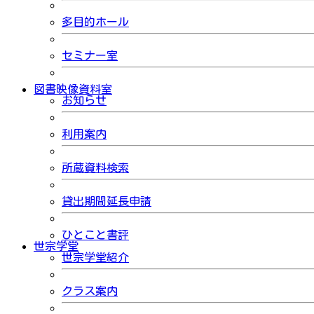
多目的ホール
セミナー室
図書映像資料室
お知らせ
利用案内
所蔵資料検索
貸出期間延長申請
ひとこと書評
世宗学堂
世宗学堂紹介
クラス案内