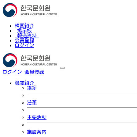
韓国紹介
掲示板
報道資料
会員登録
ログイン
ログイン
会員登録
한국어
機関紹介
挨拶
沿革
主要活動
施設案内