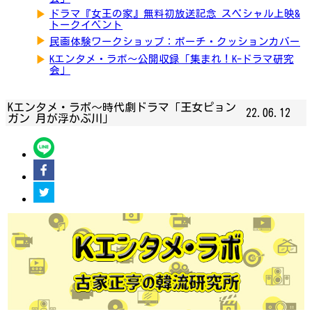
▶
ドラマ『女王の家』無料初放送記念 スペシャル上映&
トークイベント
▶
民画体験ワークショップ：ポーチ・クッションカバー
▶
Kエンタメ・ラボ～公開収録「集まれ！K-ドラマ研究
会」
Kエンタメ・ラボ～時代劇ドラマ「王女ピョン
22.06.12
ガン 月が浮かぶ川」