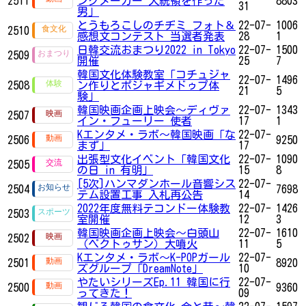
2511
ングメーカー 大統領を作った
8803
31
男」
とうもろこしのチヂミ フォト＆
22-07-
1006
2510
感想文コンテスト 当選者発表
28
1
日韓交流おまつり2022 in Tokyo
22-07-
1500
2509
開催
25
7
韓国文化体験教室「コチュジャ
22-07-
1496
2508
ン作りとポジャギメドゥプ体
21
5
験」
韓国映画企画上映会～ディヴァ
22-07-
1343
2507
イン・フューリー 使者
17
1
Kエンタメ・ラボ～韓国映画「な
22-07-
2506
9250
まず」
17
出張型文化イベント「韓国文化
22-07-
1090
2505
の日 in 有明」
15
8
[5次]ハンマダンホール音響シス
22-07-
2504
7698
テム設置工事 入札再公告
14
2022年度無料テコンドー体験教
22-07-
1426
2503
室開催
12
3
韓国映画企画上映会～白頭山
22-07-
1610
2502
（ペクトゥサン）大噴火
11
5
Kエンタメ・ラボ～K-POPガール
22-07-
2501
8920
ズグループ「DreamNote」
10
やたいシリーズEp.11 韓国に行
22-07-
2500
9360
ってきた！
09