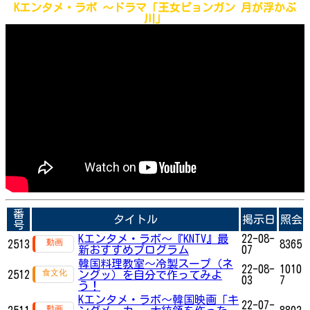
Kエンタメ・ラボ ～
ドラマ「王女ピョンガン 月が浮かぶ
川」
番
タイトル
掲示日
照会
号
Kエンタメ・ラボ～『KNTV』最
22-08-
2513
8365
新おすすめプログラム
07
韓国料理教室〜冷製スープ（ネ
22-08-
1010
2512
ングッ）を自分で作ってみよ
03
7
う！
Kエンタメ・ラボ～韓国映画「キ
22-07-