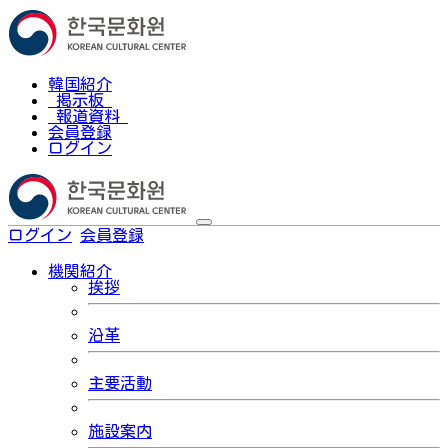
韓国紹介
掲示板
報道資料
会員登録
ログイン
ログイン
会員登録
한국어
機関紹介
挨拶
沿革
主要活動
施設案内