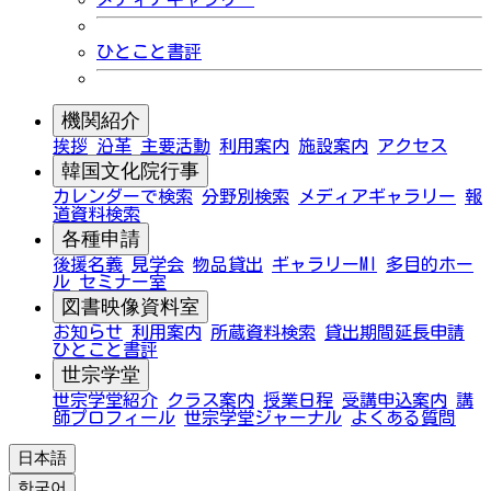
ひとこと書評
機関紹介
挨拶
沿革
主要活動
利用案内
施設案内
アクセス
韓国文化院行事
カレンダーで検索
分野別検索
メディアギャラリー
報
道資料検索
各種申請
後援名義
見学会
物品貸出
ギャラリーMI
多目的ホー
ル
セミナー室
図書映像資料室
お知らせ
利用案内
所蔵資料検索
貸出期間延長申請
ひとこと書評
世宗学堂
世宗学堂紹介
クラス案内
授業日程
受講申込案内
講
師プロフィール
世宗学堂ジャーナル
よくある質問
日本語
한국어