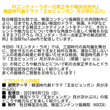
『Kエンタメ・ラボ～古家正亨の韓流研究所』
韓国時代劇ドラマ「王女ピョンガン 月が浮かぶ川」
駐日韓国文化院では、韓国コンテンツ振興院との共同制作に
より、日本でも人気の高い韓国のドラマ、映画、K-POPなど
をはじめとする韓流エンタテインメントをテーマに、そのト
レンドや魅力などについて様々な角度から楽しく情報をお伝
えするプログラム『Kエンタメ・ラボ～古家正亨の韓流研究
所』を当院YouTube内で配信しています。
今回の「Kエンタメ・ラボ」では、三国時代の高句麗を舞台
に、国を守るために戦う王女と純朴な青年、運命に屈しない
二人の若者の純愛と絆を描いた壮大な物語、韓国時代劇ドラ
マ「王女ピョンガン 月が浮かぶ川」（原題：달이 뜨는
강）の見どころや魅力などについてMCの古家正亨さんとドラ
マの宣伝担当の方が楽しく紹介します。
多くの皆様のご視聴をお待ちしています！
【プログラム内容】
■ 研究テーマ
：韓国時代劇ドラマ「王女ピョンガン 月が浮
かぶ川」
■ 配信日
：2022年6月12日（日）
■ 内容
：韓国ドラマ「王女ピョンガン 月が浮かぶ川」の見
どころや魅力などを楽しく紹介します。
■
制作
：駐日韓国文化院、韓国コンテンツ振興院（KOCCA）