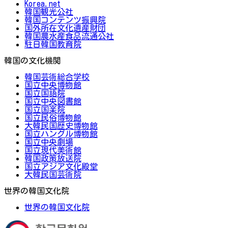
Korea.net
韓国観光公社
韓国コンテンツ振興院
国外所在文化遺産財団
韓国農水産食品流通公社
駐日韓国教育院
韓国の文化機関
韓国芸術総合学校
国立中央博物館
国立国語院
国立中央図書館
国立国楽院
国立民俗博物館
大韓民国歴史博物館
国立ハングル博物館
国立中央劇場
国立現代美術館
韓国政策放送院
国立アジア文化殿堂
大韓民国芸術院
世界の韓国文化院
世界の韓国文化院