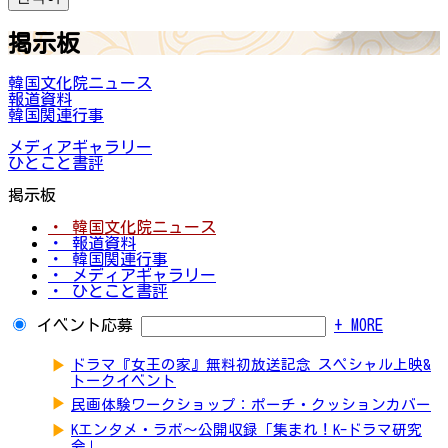
掲示板
韓国文化院ニュース
報道資料
韓国関連行事
メディアギャラリー
ひとこと書評
掲示板
・ 韓国文化院ニュース
・ 報道資料
・ 韓国関連行事
・ メディアギャラリー
・ ひとこと書評
イベント応募
+ MORE
▶
ドラマ『女王の家』無料初放送記念 スペシャル上映&
トークイベント
▶
民画体験ワークショップ：ポーチ・クッションカバー
▶
Kエンタメ・ラボ～公開収録「集まれ！K-ドラマ研究
会」