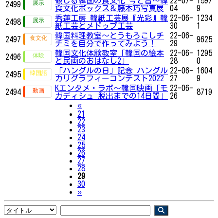
観じる韓国の食文化 今と昔～韓
22-07-
1597
2499
食文化ボックス＆藤本巧写真展
04
9
秀蓮工房 韓紙工芸展『光彩』韓
22-06-
1234
2498
紙工芸とメドゥプ工芸
30
1
韓国料理教室〜とうもろこしチ
22-06-
2497
9625
ヂミを自分で作ってみよう！
29
韓国文化体験教室「韓国の絵本
22-06-
1295
2496
と民画のおはなし2」
28
0
「ハングルの日」記念 ハングル
22-06-
1604
2495
カリグラフィーコンテスト2022
27
9
Kエンタメ・ラボ～韓国映画「モ
22-06-
2494
8719
ガディシュ 脱出までの14日間」
26
Previous
«
21
22
23
24
25
26
27
28
29
30
Next
»