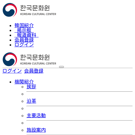
韓国紹介
掲示板
報道資料
会員登録
ログイン
ログイン
会員登録
한국어
機関紹介
挨拶
沿革
主要活動
施設案内