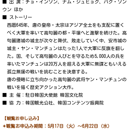
■ 出 演：チョ・インソン、ナム・ジュヒョク、パク・ソン
ウン ほか
■ ストーリー
西暦645年、唐の皇帝・太宗はアジア全土をも支配に置く
べく大軍を率いて高句麗の都・平壌へと進撃を続けた。高
句麗諸城の城主が次々と降伏、敗走していく中、安市城の
城主・ヤン・マンチュンはたった1人で大軍に反旗を翻し
た。国、そして高句麗の人びとを守るため5,000人の兵を
率いたマンチュンは20万人を超える大軍に無謀ともいえる
孤立無援の戦いを挑むことを決意する。
唐の侵略に立ち向かった高句麗の武将ヤン・マンチュンの
戦いを描く歴史アクション大作。
■ 主 催：駐日韓国大使館 韓国文化院
■ 協 力：韓国観光公社、韓国コンテンツ振興院
【観覧お申し込み】
✦観覧お申込み期間：5月17日（火）～6月22日（水）