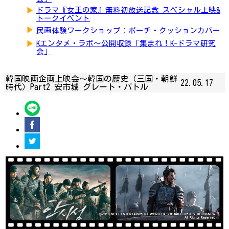
▶
ドラマ『女王の家』無料初放送記念 スペシャル上映&
トークイベント
▶
民画体験ワークショップ：ポーチ・クッションカバー
▶
Kエンタメ・ラボ～公開収録「集まれ！K-ドラマ研究
会」
韓国映画企画上映会～韓国の歴史（三国・朝鮮
22.05.17
時代）Part2 安市城 グレート・バトル