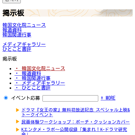
掲示板
韓国文化院ニュース
報道資料
韓国関連行事
メディアギャラリー
ひとこと書評
掲示板
・ 韓国文化院ニュース
・ 報道資料
・ 韓国関連行事
・ メディアギャラリー
・ ひとこと書評
イベント応募
+ MORE
▶
ドラマ『女王の家』無料初放送記念 スペシャル上映&
トークイベント
▶
民画体験ワークショップ：ポーチ・クッションカバー
▶
Kエンタメ・ラボ～公開収録「集まれ！K-ドラマ研究
会」