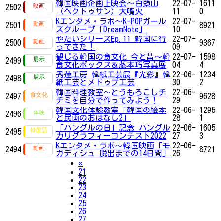
韓国映画企画上映会～白頭山
22-07-
1611
2502
（ペクトゥサン）大噴火
11
0
Kエンタメ・ラボ～K-POPガール
22-07-
2501
8921
ズグループ「DreamNote」
10
やたいシリーズEp.11 韓国に行
22-07-
2500
9367
ってきた！
09
観じる韓国の食文化 今と昔～韓
22-07-
1598
2499
食文化ボックス＆藤本巧写真展
04
4
秀蓮工房 韓紙工芸展『光彩』韓
22-06-
1234
2498
紙工芸とメドゥプ工芸
30
2
韓国料理教室〜とうもろこしチ
22-06-
2497
9628
ヂミを自分で作ってみよう！
29
韓国文化体験教室「韓国の絵本
22-06-
1295
2496
と民画のおはなし2」
28
1
「ハングルの日」記念 ハングル
22-06-
1605
2495
カリグラフィーコンテスト2022
27
3
Kエンタメ・ラボ～韓国映画「モ
22-06-
2494
8721
ガディシュ 脱出までの14日間」
26
Previous
«
21
22
23
24
25
26
27