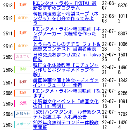
Kエンタメ・ラボ～『KNTV』最
22-08-
2513
8370
新おすすめプログラム
07
韓国料理教室〜冷製スープ（ネ
22-08-
1011
2512
ングッ）を自分で作ってみよ
03
2
う！
Kエンタメ・ラボ～韓国映画「キ
22-07-
2511
ングメーカー 大統領を作った
8807
31
男」
とうもろこしのチヂミ フォト＆
22-07-
1006
2510
感想文コンテスト 当選者発表
28
3
日韓交流おまつり2022 in Tokyo
22-07-
1501
2509
開催
25
0
韓国文化体験教室「コチュジャ
22-07-
1496
2508
ン作りとポジャギメドゥプ体
21
8
験」
韓国映画企画上映会～ディヴァ
22-07-
1343
2507
イン・フューリー 使者
17
7
Kエンタメ・ラボ～韓国映画「な
22-07-
2506
9256
まず」
17
出張型文化イベント「韓国文化
22-07-
1091
2505
の日 in 有明」
15
1
[5次]ハンマダンホール音響シス
22-07-
2504
7702
テム設置工事 入札再公告
14
2022年度無料テコンドー体験教
22-07-
1426
2503
室開催
12
4