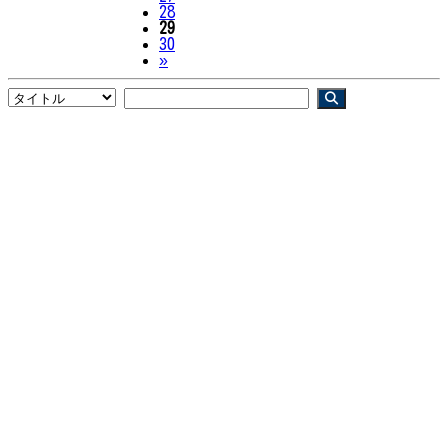
28
29
30
Next
»