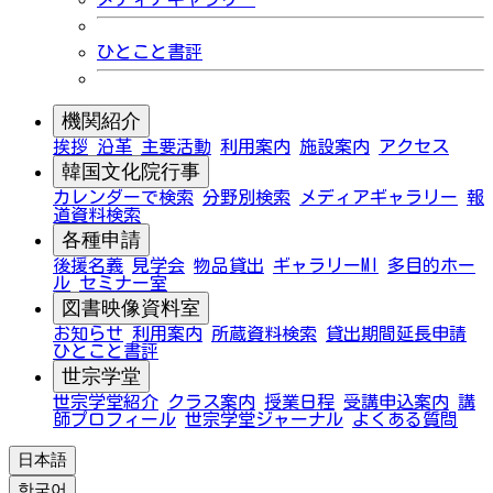
ひとこと書評
機関紹介
挨拶
沿革
主要活動
利用案内
施設案内
アクセス
韓国文化院行事
カレンダーで検索
分野別検索
メディアギャラリー
報
道資料検索
各種申請
後援名義
見学会
物品貸出
ギャラリーMI
多目的ホー
ル
セミナー室
図書映像資料室
お知らせ
利用案内
所蔵資料検索
貸出期間延長申請
ひとこと書評
世宗学堂
世宗学堂紹介
クラス案内
授業日程
受講申込案内
講
師プロフィール
世宗学堂ジャーナル
よくある質問
日本語
한국어