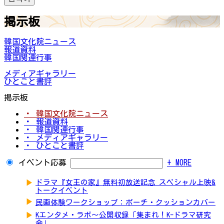
掲示板
韓国文化院ニュース
報道資料
韓国関連行事
メディアギャラリー
ひとこと書評
掲示板
・ 韓国文化院ニュース
・ 報道資料
・ 韓国関連行事
・ メディアギャラリー
・ ひとこと書評
イベント応募
+ MORE
▶
ドラマ『女王の家』無料初放送記念 スペシャル上映&
トークイベント
▶
民画体験ワークショップ：ポーチ・クッションカバー
▶
Kエンタメ・ラボ～公開収録「集まれ！K-ドラマ研究
会」