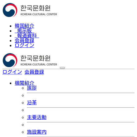
韓国紹介
掲示板
報道資料
会員登録
ログイン
ログイン
会員登録
한국어
機関紹介
挨拶
沿革
主要活動
施設案内