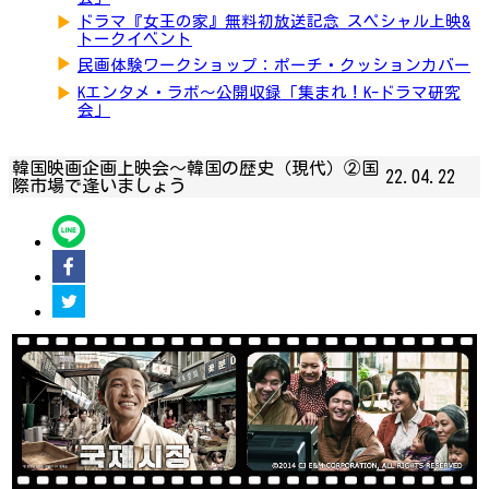
▶
ドラマ『女王の家』無料初放送記念 スペシャル上映&
トークイベント
▶
民画体験ワークショップ：ポーチ・クッションカバー
▶
Kエンタメ・ラボ～公開収録「集まれ！K-ドラマ研究
会」
韓国映画企画上映会～韓国の歴史（現代）②国
22.04.22
際市場で逢いましょう