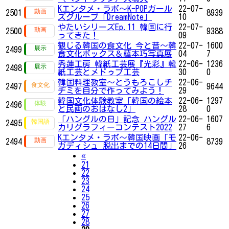
Kエンタメ・ラボ～K-POPガール
22-07-
2501
8939
ズグループ「DreamNote」
10
やたいシリーズEp.11 韓国に行
22-07-
2500
9388
ってきた！
09
観じる韓国の食文化 今と昔～韓
22-07-
1600
2499
食文化ボックス＆藤本巧写真展
04
7
秀蓮工房 韓紙工芸展『光彩』韓
22-06-
1236
2498
紙工芸とメドゥプ工芸
30
0
韓国料理教室〜とうもろこしチ
22-06-
2497
9644
ヂミを自分で作ってみよう！
29
韓国文化体験教室「韓国の絵本
22-06-
1297
2496
と民画のおはなし2」
28
0
「ハングルの日」記念 ハングル
22-06-
1607
2495
カリグラフィーコンテスト2022
27
6
Kエンタメ・ラボ～韓国映画「モ
22-06-
2494
8739
ガディシュ 脱出までの14日間」
26
Previous
«
21
22
23
24
25
26
27
28