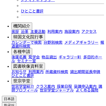
ひとこと書評
機関紹介
挨拶
沿革
主要活動
利用案内
施設案内
アクセス
韓国文化院行事
カレンダーで検索
分野別検索
メディアギャラリー
報
道資料検索
各種申請
後援名義
見学会
物品貸出
ギャラリーMI
多目的ホー
ル
セミナー室
図書映像資料室
お知らせ
利用案内
所蔵資料検索
貸出期間延長申請
ひとこと書評
世宗学堂
世宗学堂紹介
クラス案内
授業日程
受講申込案内
講
師プロフィール
世宗学堂ジャーナル
よくある質問
日本語
한국어