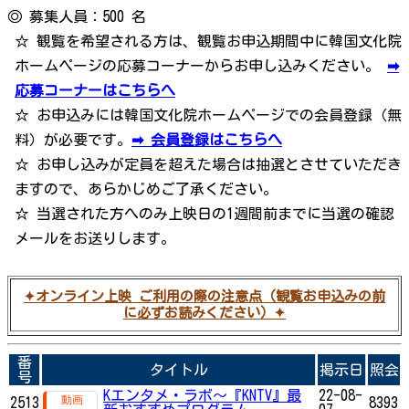
◎ 募集人員：500 名
☆ 観覧を希望される方は、観覧お申込期間中に韓国文化院
ホームページの応募コーナーからお申し込みください。
➡
応募コーナーはこちらへ
☆ お申込みには韓国文化院ホームページでの会員登録（無
料）が必要です。
➡ 会員登録はこちらへ
☆ お申し込みが定員を超えた場合は抽選とさせていただき
ますので、あらかじめご了承ください。
☆ 当選された方へのみ上映日の1週間前までに当選の確認
メールをお送りします。
✦オンライン上映 ご利用の際の注意点（観覧お申込みの前
に必ずお読みください）✦
番
タイトル
掲示日
照会
号
Kエンタメ・ラボ～『KNTV』最
22-08-
2513
8393