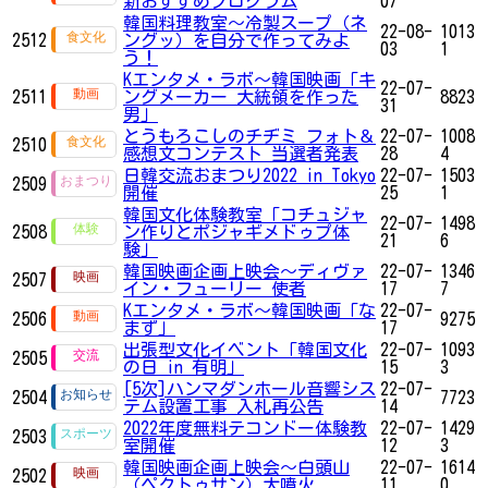
新おすすめプログラム
07
韓国料理教室〜冷製スープ（ネ
22-08-
1013
2512
ングッ）を自分で作ってみよ
03
1
う！
Kエンタメ・ラボ～韓国映画「キ
22-07-
2511
ングメーカー 大統領を作った
8823
31
男」
とうもろこしのチヂミ フォト＆
22-07-
1008
2510
感想文コンテスト 当選者発表
28
4
日韓交流おまつり2022 in Tokyo
22-07-
1503
2509
開催
25
1
韓国文化体験教室「コチュジャ
22-07-
1498
2508
ン作りとポジャギメドゥプ体
21
6
験」
韓国映画企画上映会～ディヴァ
22-07-
1346
2507
イン・フューリー 使者
17
7
Kエンタメ・ラボ～韓国映画「な
22-07-
2506
9275
まず」
17
出張型文化イベント「韓国文化
22-07-
1093
2505
の日 in 有明」
15
3
[5次]ハンマダンホール音響シス
22-07-
2504
7723
テム設置工事 入札再公告
14
2022年度無料テコンドー体験教
22-07-
1429
2503
室開催
12
3
韓国映画企画上映会～白頭山
22-07-
1614
2502
（ペクトゥサン）大噴火
11
0