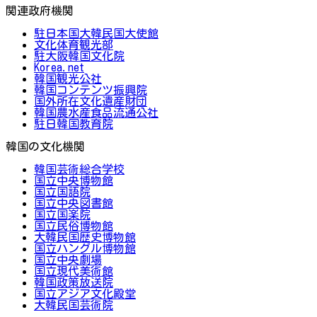
関連政府機関
駐日本国大韓民国大使館
文化体育観光部
駐大阪韓国文化院
Korea.net
韓国観光公社
韓国コンテンツ振興院
国外所在文化遺産財団
韓国農水産食品流通公社
駐日韓国教育院
韓国の文化機関
韓国芸術総合学校
国立中央博物館
国立国語院
国立中央図書館
国立国楽院
国立民俗博物館
大韓民国歴史博物館
国立ハングル博物館
国立中央劇場
国立現代美術館
韓国政策放送院
国立アジア文化殿堂
大韓民国芸術院