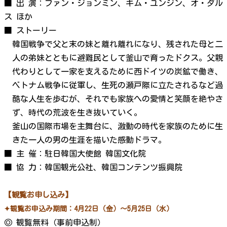
■ 出 演：ファン・ジョンミン、キム・ユンジン、オ・ダル
ス ほか
■ ストーリー
韓国戦争で父と末の妹と離れ離れになり、残された母と二
人の弟妹とともに避難民として釜山で育ったドクス。父親
代わりとして一家を支えるために西ドイツの炭鉱で働き、
ベトナム戦争に従軍し、生死の瀬戸際に立たされるなど過
酷な人生を歩むが、それでも家族への愛情と笑顔を絶やさ
ず、時代の荒波を生き抜いていく。
釜山の国際市場を主舞台に、激動の時代を家族のために生
きた一人の男の生涯を描いた感動ドラマ。
■ 主 催：駐日韓国大使館 韓国文化院
■ 協 力：韓国観光公社、韓国コンテンツ振興院
【観覧お申し込み】
✦観覧お申込み期間：4月22日（金）～5月25日（水）
◎ 観覧無料（事前申込制）