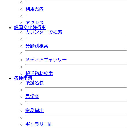
利用案内
アクセス
韓国文化院行事
カレンダーで検索
分野別検索
メディアギャラリー
報道資料検索
各種申請
後援名義
見学会
物品貸出
ギャラリーMI