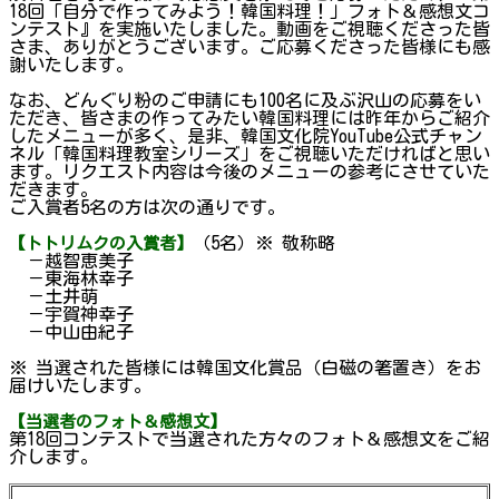
18回「自分で作ってみよう！韓国料理！」フォト＆感想文コ
ンテスト』を実施いたしました。動画をご視聴くださった皆
さま、ありがとうございます。ご応募くださった皆様にも感
謝いたします。
なお、どんぐり粉のご申請にも100名に及ぶ沢山の応募をい
ただき、皆さまの作ってみたい韓国料理には昨年からご紹介
したメニューが多く、是非、韓国文化院YouTube公式チャン
ネル「韓国料理教室シリーズ」をご視聴いただければと思い
ます。リクエスト内容は今後のメニューの参考にさせていた
だきます。
ご入賞者5名の方は次の通りです。
（5名）※ 敬称略
【トトリムクの入賞者】
－越智恵美子
－東海林幸子
－土井萌
－宇賀神幸子
－中山由紀子
※ 当選された皆様には韓国文化賞品（白磁の箸置き）をお
届けいたします。
【当選者のフォト＆感想文】
第18回コンテストで当選された方々のフォト＆感想文をご紹
介します。