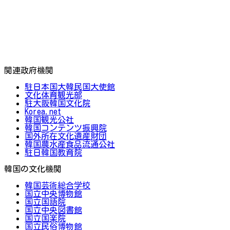
関連政府機関
駐日本国大韓民国大使館
文化体育観光部
駐大阪韓国文化院
Korea.net
韓国観光公社
韓国コンテンツ振興院
国外所在文化遺産財団
韓国農水産食品流通公社
駐日韓国教育院
韓国の文化機関
韓国芸術総合学校
国立中央博物館
国立国語院
国立中央図書館
国立国楽院
国立民俗博物館