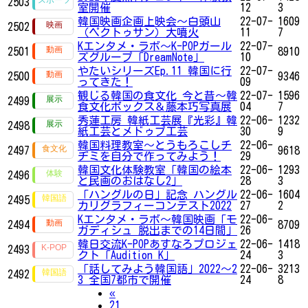
2503
室開催
12
3
韓国映画企画上映会～白頭山
22-07-
1609
2502
（ペクトゥサン）大噴火
11
7
Kエンタメ・ラボ～K-POPガール
22-07-
2501
8910
ズグループ「DreamNote」
10
やたいシリーズEp.11 韓国に行
22-07-
2500
9346
ってきた！
09
観じる韓国の食文化 今と昔～韓
22-07-
1596
2499
食文化ボックス＆藤本巧写真展
04
7
秀蓮工房 韓紙工芸展『光彩』韓
22-06-
1232
2498
紙工芸とメドゥプ工芸
30
9
韓国料理教室〜とうもろこしチ
22-06-
2497
9618
ヂミを自分で作ってみよう！
29
韓国文化体験教室「韓国の絵本
22-06-
1293
2496
と民画のおはなし2」
28
3
「ハングルの日」記念 ハングル
22-06-
1604
2495
カリグラフィーコンテスト2022
27
2
Kエンタメ・ラボ～韓国映画「モ
22-06-
2494
8709
ガディシュ 脱出までの14日間」
26
韓日交流K-POPあすなろプロジェ
22-06-
1418
2493
クト「Audition K」
24
3
「話してみよう韓国語」2022～2
22-06-
3213
2492
3 全国7都市で開催
24
8
Previous
«
21