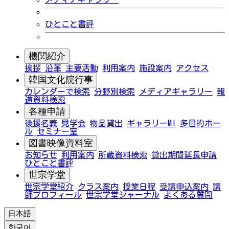
ひとこと書評
機関紹介
挨拶
沿革
主要活動
利用案内
施設案内
アクセス
韓国文化院行事
カレンダーで検索
分野別検索
メディアギャラリー
報
道資料検索
各種申請
後援名義
見学会
物品貸出
ギャラリーMI
多目的ホー
ル
セミナー室
図書映像資料室
お知らせ
利用案内
所蔵資料検索
貸出期間延長申請
ひとこと書評
世宗学堂
世宗学堂紹介
クラス案内
授業日程
受講申込案内
講
師プロフィール
世宗学堂ジャーナル
よくある質問
日本語
한국어