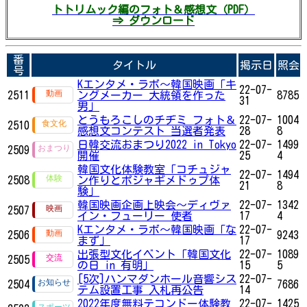
トトリムック編のフォト＆感想文（PDF）
⇒ ダウンロード
番
タイトル
掲示日
照会
号
Kエンタメ・ラボ～韓国映画「キ
22-07-
2511
ングメーカー 大統領を作った
8785
31
男」
とうもろこしのチヂミ フォト＆
22-07-
1004
2510
感想文コンテスト 当選者発表
28
8
日韓交流おまつり2022 in Tokyo
22-07-
1499
2509
開催
25
4
韓国文化体験教室「コチュジャ
22-07-
1494
2508
ン作りとポジャギメドゥプ体
21
8
験」
韓国映画企画上映会～ディヴァ
22-07-
1342
2507
イン・フューリー 使者
17
4
Kエンタメ・ラボ～韓国映画「な
22-07-
2506
9243
まず」
17
出張型文化イベント「韓国文化
22-07-
1089
2505
の日 in 有明」
15
5
[5次]ハンマダンホール音響シス
22-07-
2504
7686
テム設置工事 入札再公告
14
2022年度無料テコンドー体験教
22-07-
1425