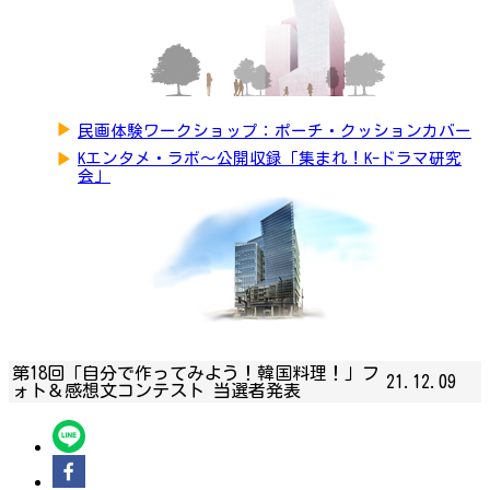
▶
民画体験ワークショップ：ポーチ・クッションカバー
▶
Kエンタメ・ラボ～公開収録「集まれ！K-ドラマ研究
会」
第18回「自分で作ってみよう！韓国料理！」フ
21.12.09
ォト＆感想文コンテスト 当選者発表