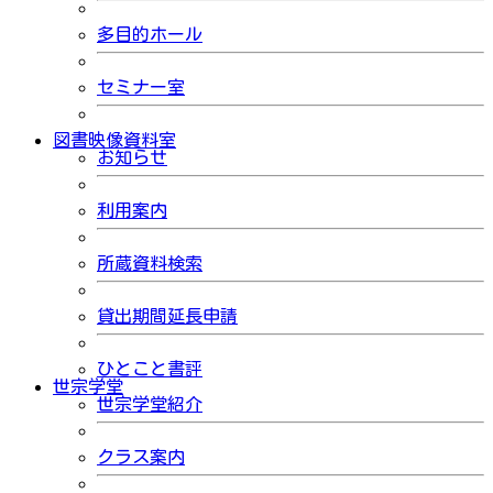
多目的ホール
セミナー室
図書映像資料室
お知らせ
利用案内
所蔵資料検索
貸出期間延長申請
ひとこと書評
世宗学堂
世宗学堂紹介
クラス案内