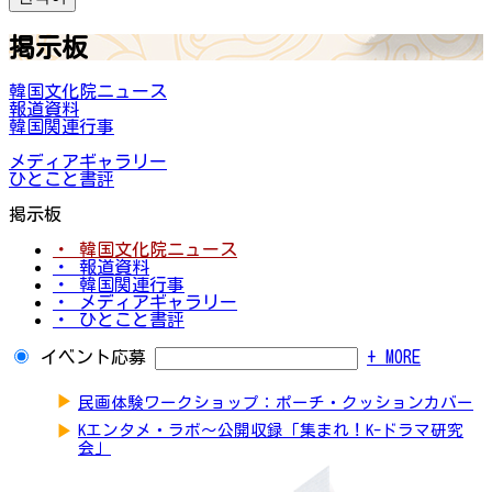
掲示板
韓国文化院ニュース
報道資料
韓国関連行事
メディアギャラリー
ひとこと書評
掲示板
・ 韓国文化院ニュース
・ 報道資料
・ 韓国関連行事
・ メディアギャラリー
・ ひとこと書評
イベント応募
+ MORE
▶
民画体験ワークショップ：ポーチ・クッションカバー
▶
Kエンタメ・ラボ～公開収録「集まれ！K-ドラマ研究
会」