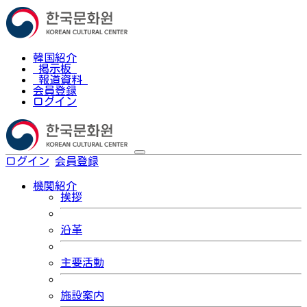
韓国紹介
掲示板
報道資料
会員登録
ログイン
ログイン
会員登録
한국어
機関紹介
挨拶
沿革
主要活動
施設案内