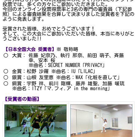
投票では、多くの方々にご参加いただきました。
今回のオンライン投票得票率と3名の専門の審査員（下記参
照）による審査結果を合算して決まりました受賞者を下記の
ように発表します。
受賞された皆様、おめでとうございます！
そして、この大会にご参加いただいた皆様、本当にありがと
うございました!!
※ 敬称略
【日本全国大会 受賞者】
○
大賞：
佐藤 妃奈乃、執行 那奈、前田 萌子、斉藤
幸、安本 桜
※曲名：SECRET NUMBER「PRIVACY」
○
金賞：松野 沙羅 ※曲名：IU「LILAC」
○
銀賞：山根 友里恵 ※曲名：WAX「化粧を直して」
○
銅賞：宇野 祥、前川 剛輝、藤井 雄聖、加藤 暖琉
※曲名：ITZY「マ.フィ.ア in the morning」
【受賞者の動画】