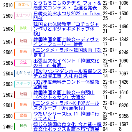
とうもろこしのチヂミ フォト＆
22-07-
1006
2510
感想文コンテスト 当選者発表
28
0
日韓交流おまつり2022 in Tokyo
22-07-
1500
2509
開催
25
4
韓国文化体験教室「コチュジャ
22-07-
1496
2508
ン作りとポジャギメドゥプ体
21
3
験」
韓国映画企画上映会～ディヴァ
22-07-
1343
2507
イン・フューリー 使者
17
1
Kエンタメ・ラボ～韓国映画「な
22-07-
2506
9249
まず」
17
出張型文化イベント「韓国文化
22-07-
1090
2505
の日 in 有明」
15
8
[5次]ハンマダンホール音響シス
22-07-
2504
7697
テム設置工事 入札再公告
14
2022年度無料テコンドー体験教
22-07-
1426
2503
室開催
12
2
韓国映画企画上映会～白頭山
22-07-
1610
2502
（ペクトゥサン）大噴火
11
4
Kエンタメ・ラボ～K-POPガール
22-07-
2501
8920
ズグループ「DreamNote」
10
やたいシリーズEp.11 韓国に行
22-07-
2500
9358
ってきた！
09
観じる韓国の食文化 今と昔～韓
22-07-
1597
2499
食文化ボックス＆藤本巧写真展
04
8