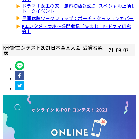
▶
ドラマ『女王の家』無料初放送記念 スペシャル上映&
トークイベント
▶
民画体験ワークショップ：ポーチ・クッションカバー
▶
Kエンタメ・ラボ～公開収録「集まれ！K-ドラマ研究
会」
K-POPコンテスト2021日本全国大会 受賞者発
21.09.07
表