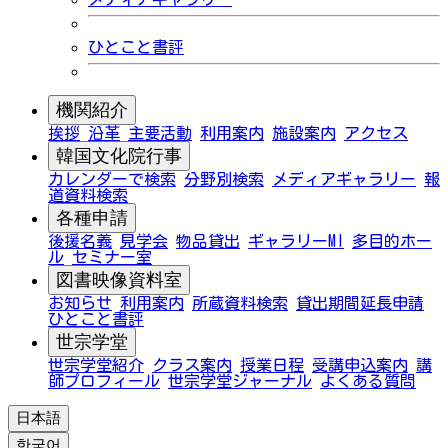
ひとこと書評
機関紹介
挨拶
沿革
主要活動
利用案内
施設案内
アクセス
韓国文化院行事
カレンダーで検索
分野別検索
メディアギャラリー
報
道資料検索
各種申請
後援名義
見学会
物品貸出
ギャラリーMI
多目的ホー
ル
セミナー室
図書映像資料室
お知らせ
利用案内
所蔵資料検索
貸出期間延長申請
ひとこと書評
世宗学堂
世宗学堂紹介
クラス案内
授業日程
受講申込案内
講
師プロフィール
世宗学堂ジャーナル
よくある質問
日本語
한국어