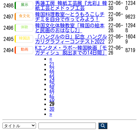
秀蓮工房 韓紙工芸展『光彩』韓
22-06-
1234
2498
紙工芸とメドゥプ工芸
30
0
韓国料理教室〜とうもろこしチ
22-06-
2497
9623
ヂミを自分で作ってみよう！
29
韓国文化体験教室「韓国の絵本
22-06-
1294
2496
と民画のおはなし2」
28
8
「ハングルの日」記念 ハングル
22-06-
1604
2495
カリグラフィーコンテスト2022
27
9
Kエンタメ・ラボ～韓国映画「モ
22-06-
2494
8719
ガディシュ 脱出までの14日間」
26
Previous
«
21
22
23
24
25
26
27
28
29
30
Next
»