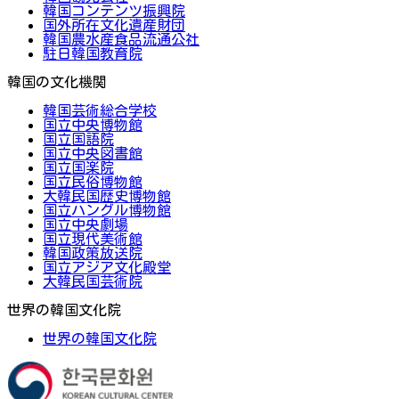
韓国コンテンツ振興院
国外所在文化遺産財団
韓国農水産食品流通公社
駐日韓国教育院
韓国の文化機関
韓国芸術総合学校
国立中央博物館
国立国語院
国立中央図書館
国立国楽院
国立民俗博物館
大韓民国歴史博物館
国立ハングル博物館
国立中央劇場
国立現代美術館
韓国政策放送院
国立アジア文化殿堂
大韓民国芸術院
世界の韓国文化院
世界の韓国文化院