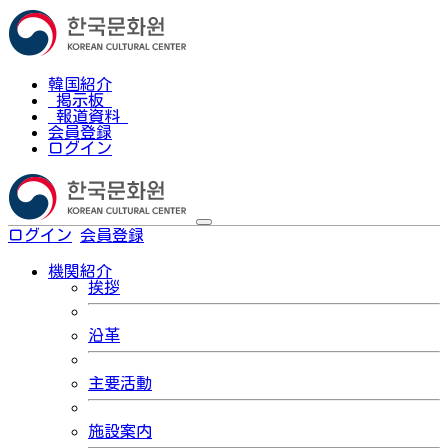
韓国紹介
掲示板
報道資料
会員登録
ログイン
ログイン
会員登録
한국어
機関紹介
挨拶
沿革
主要活動
施設案内