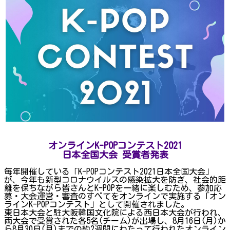
オンラインK-POPコンテスト2021
日本全国大会 受賞者発表
毎年開催している「K-POPコンテスト2021日本全国大会」
が、今年も新型コロナウイルスの感染拡大を防ぎ、社会的距
離を保ちながら皆さんとK-POPを一緒に楽しむため、参加応
募・大会運営・審査のすべてをオンラインで実施する「オン
ラインK-POPコンテスト」として開催されました。
東日本大会と駐大阪韓国文化院による西日本大会が行われ、
両大会で受賞された各5名(チーム)が出場し、8月16日(月)か
ら8月30日(月)までの約2週間にわたって行われたオンライン