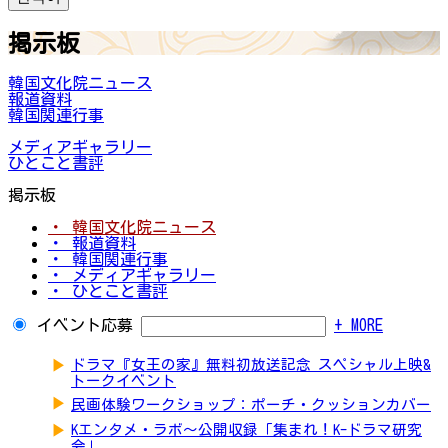
掲示板
韓国文化院ニュース
報道資料
韓国関連行事
メディアギャラリー
ひとこと書評
掲示板
・ 韓国文化院ニュース
・ 報道資料
・ 韓国関連行事
・ メディアギャラリー
・ ひとこと書評
イベント応募
+ MORE
▶
ドラマ『女王の家』無料初放送記念 スペシャル上映&
トークイベント
▶
民画体験ワークショップ：ポーチ・クッションカバー
▶
Kエンタメ・ラボ～公開収録「集まれ！K-ドラマ研究
会」