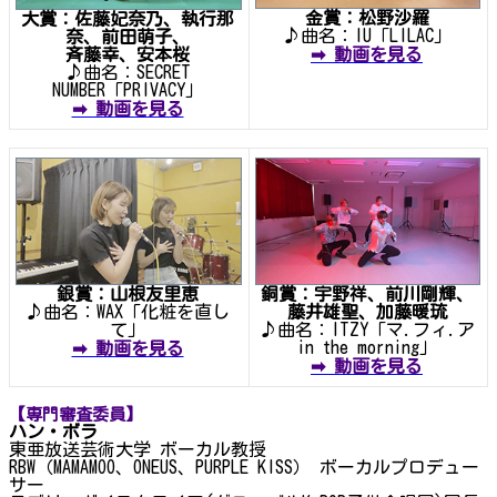
金賞：松野沙羅
大賞：佐藤妃奈乃、執行那
♪曲名：IU「LILAC」
奈、前田萌子、
斉藤幸、安本桜
➡ 動画を見る
♪曲名：SECRET
NUMBER「PRIVACY」
➡ 動画を見る
銅賞：宇野祥、前川剛輝、
銀賞：山根友里恵
藤井雄聖、加藤暖琉
♪曲名：WAX「化粧を直し
♪曲名：ITZY「マ.フィ.ア
て」
in the morning」
➡ 動画を見る
➡ 動画を見る
【専門審査委員】
ハン・ボラ
東亜放送芸術大学 ボーカル教授
RBW（MAMAMOO、ONEUS、PURPLE KISS） ボーカルプロデュー
サー