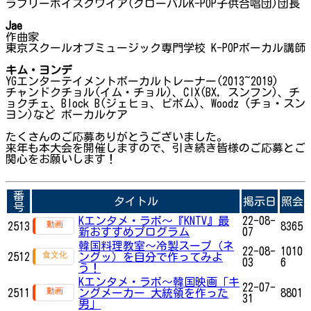
ラブリーボイスクワイア(グローバルK-POP子供合唱団)団長
Jae
作曲家
東京スクールオブミュージック専門学校 K-POPボーカル講師
キム・ヨンデ
YGエンターテイメントボーカルトレーナー(2013~2019)
チャンドクチョル(イム・チョル)、CIX(BX, スンフン)、チ
ョクチェ、Block B(ジェヒョ、ビボム)、Woodz (チョ・スン
ヨン)など ボーカルケア
たくさんのご応募ありがとうございました。
来年も本大会を開催しますので、引き続き皆様のご応募とご
関心をお願いします！
番
タイトル
掲示日
照会
号
Kエンタメ・ラボ～『KNTV』最
22-08-
2513
8365
新おすすめプログラム
07
韓国料理教室〜冷製スープ（ネ
22-08-
1010
2512
ングッ）を自分で作ってみよ
03
6
う！
Kエンタメ・ラボ～韓国映画「キ
22-07-
2511
ングメーカー 大統領を作った
8801
31
男」