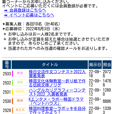
募コーナーからお申し込みください。
イベントにご応募いただくには会員登録が必要です。
➡ 会員登録はこちらへ
➡ イベント応募はこちらへ
✦募集人数：各回10名（計40名）
✦応募締切：2022年8月3日（水）
＊
お申し込みはお一人様2名までです。
＊
お申し込みが定員を超えた場合は抽選とさせていただき
ますので、あらかじめご了承ください。
＊
当選された方へのみ当選の確認メールをお送りします。
番
タイトル
掲示日
照会
号
韓日交流作文コンテスト2022入
22-09-
2072
2533
賞者発表
16
8
韓国文化体験教室〜折り紙で作
22-09-
1478
2532
る伝統文様ノリゲ
12
8
ハングルカリグラフィーコンテ
22-09-
1260
2531
スト2022 入賞者発表
12
0
Kエンタメ・ラボ～韓国ドラマ
22-09-
2530
8896
「ペントハウス」
11
韓国料理教室〜ラポッキを自分
22-09-
1339
2529
で作ってみよう！
07
3