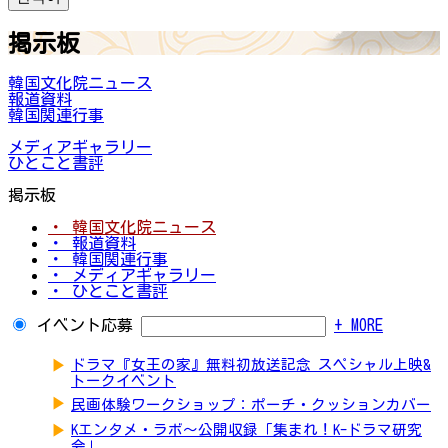
掲示板
韓国文化院ニュース
報道資料
韓国関連行事
メディアギャラリー
ひとこと書評
掲示板
・ 韓国文化院ニュース
・ 報道資料
・ 韓国関連行事
・ メディアギャラリー
・ ひとこと書評
イベント応募
+ MORE
▶
ドラマ『女王の家』無料初放送記念 スペシャル上映&
トークイベント
▶
民画体験ワークショップ：ポーチ・クッションカバー
▶
Kエンタメ・ラボ～公開収録「集まれ！K-ドラマ研究
会」