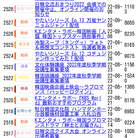
日韓交流おまつり2022 会場での
22-09-
1110
2528
開催中止、オンライン開催のお
06
3
知らせ
やたいシリーズ Ep.13 万能ヤン
22-09-
2527
8085
ニョムジャン！配信
06
Kエンタメ・ラボ～韓国映画「人
22-09-
2526
8235
質 韓国トップスター誘拐事件」
06
冷製スープ（ネングッ）フォト
22-09-
2525
8165
＆感想文コンテスト 当選者発表
01
やたいシリーズ Ep.12 コチュジ
22-08-
2524
9075
ャン作ってみた！配信
26
文化体験講座 2022年度秋季学期
22-08-
1156
2523
受講生募集要項
23
0
韓国語講座 2022年度秋季学期
22-08-
1534
2522
受講生募集要項
23
0
韓国映画企画上映会～ラブロマ
22-08-
1368
2521
ンス「ハッピーログイン」
23
1
Kエンタメ・ラボ～『KBS Worl
22-08-
2520
8178
d』最新おすすめプログラム
21
駐日韓国文化院 ハンマダンホー
22-08-
2519
6983
ル音響機材設置工事 入札公告
19
Kエンタメ・ラボ～韓国ラブロマ
22-08-
2518
9224
ンスドラマ「紳士とお嬢さん」
14
日韓交流クイズ大会 オンライン
22-08-
1008
2517
出場者募集
10
4