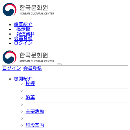
韓国紹介
掲示板
報道資料
会員登録
ログイン
ログイン
会員登録
한국어
機関紹介
挨拶
沿革
主要活動
施設案内