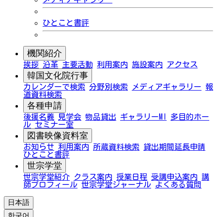
ひとこと書評
機関紹介
挨拶
沿革
主要活動
利用案内
施設案内
アクセス
韓国文化院行事
カレンダーで検索
分野別検索
メディアギャラリー
報
道資料検索
各種申請
後援名義
見学会
物品貸出
ギャラリーMI
多目的ホー
ル
セミナー室
図書映像資料室
お知らせ
利用案内
所蔵資料検索
貸出期間延長申請
ひとこと書評
世宗学堂
世宗学堂紹介
クラス案内
授業日程
受講申込案内
講
師プロフィール
世宗学堂ジャーナル
よくある質問
日本語
한국어