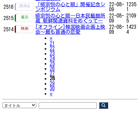
「柳宗悦の心と眼」開催記念シ
22-08-
1235
2516
ンポジウム
09
1
柳宗悦の心と眼―日本民藝館所
22-08-
2109
2515
蔵 朝鮮関連資料をめぐって―
09
5
[オフライン]韓国映画企画上映
22-08-
1423
2514
会～最も普通の恋愛
09
4
Previous
«
21
22
23
24
25
26
27
28
29
30
Next
»