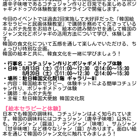
唐辛子味噌であるコチュジャン作りと日常でも楽しめるポジ
ャギメドゥプの体験教室をオフラインで開催します。
今回のイベントでは過去2回実施して大好評だった「韓国絵
本セラピーと民画体験教室」で講師を務めてくださっている
キムボナ先生をお招きし、絵本の読み聞かせを通して韓国の
ジャン文化とポジャギの活用方法について学び、体験しま
す。
韓国の食文化について五感を通して楽しんでいただける、ち
ょっぴり特別な企画。
韓国の絵本と共に、韓食文化を一緒に学びましょう！
・行事名：コチュジャン作りとポジャギメドゥプ体験
・日時：8月13日（土）①11:00～12:30 ②14:00～15:30
8月20日（土）①11:00～12:30 ②14:00～15:30
・場所：駐日韓国文化院1階 ギャラリーMI
・内容：韓国絵本セラピー、体験キットによる簡単コチュジ
ャン作り、ポジャギメドゥプ体験
・講師：キムボナ先生
・主催：駐日韓国大使館 韓国文化院
【絵本セラピーと体験】
日本でも韓国の調味料、コチュジャンはよく知られていま
す。韓国の調味料にはコチュジャン〔唐辛子味噌〕以外に
も、カンジャン〔醤油〕、テンジャン〔味噌〕、サムジャン
〔甘辛味噌〕など様々なジャン〔醤〕があります。面白い絵
本を通じて韓国のジャン文化に触れてみましょう！