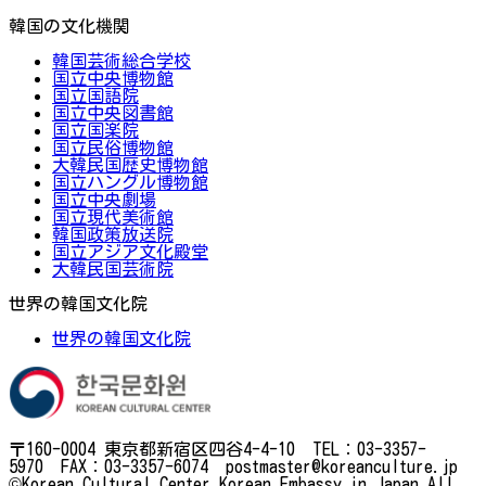
韓国の文化機関
韓国芸術総合学校
国立中央博物館
国立国語院
国立中央図書館
国立国楽院
国立民俗博物館
大韓民国歴史博物館
国立ハングル博物館
国立中央劇場
国立現代美術館
韓国政策放送院
国立アジア文化殿堂
大韓民国芸術院
世界の韓国文化院
世界の韓国文化院
〒160-0004 東京都新宿区四谷4-4-10 TEL：03-3357-
5970 FAX：03-3357-6074 postmaster@koreanculture.jp
©Korean Cultural Center Korean Embassy in Japan.All