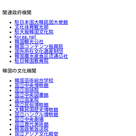
関連政府機関
駐日本国大韓民国大使館
文化体育観光部
駐大阪韓国文化院
Korea.net
韓国観光公社
韓国コンテンツ振興院
国外所在文化遺産財団
韓国農水産食品流通公社
駐日韓国教育院
韓国の文化機関
韓国芸術総合学校
国立中央博物館
国立国語院
国立中央図書館
国立国楽院
国立民俗博物館
大韓民国歴史博物館
国立ハングル博物館
国立中央劇場
国立現代美術館
韓国政策放送院
国立アジア文化殿堂