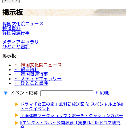
掲示板
韓国文化院ニュース
報道資料
韓国関連行事
メディアギャラリー
ひとこと書評
掲示板
・ 韓国文化院ニュース
・ 報道資料
・ 韓国関連行事
・ メディアギャラリー
・ ひとこと書評
イベント応募
+ MORE
▶
ドラマ『女王の家』無料初放送記念 スペシャル上映&
トークイベント
▶
民画体験ワークショップ：ポーチ・クッションカバー
▶
Kエンタメ・ラボ～公開収録「集まれ！K-ドラマ研究
会」