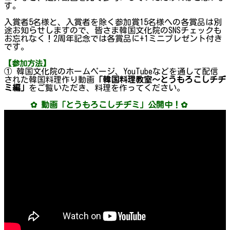
す。
入賞者5名様と、入賞者を除く参加賞15名様への各賞品は別
途お知らせしますので、皆さま韓国文化院のSNSチェックも
お忘れなく！2周年記念では各賞品に+1ミニプレゼント付き
です。
【参加方法】
① 韓国文化院のホームページ、YouTubeなどを通して配信
された韓国料理作り動画
「韓国料理教室～とうもろこしチヂ
ミ編」
をご覧いただき、料理を作ってください。
✿ 動画「とうもろこしチヂミ」公開中！✿