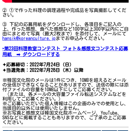
② ①で作った料理の調理過程や完成品を写真撮影してくだ
さい。
③ 下記の応募用紙をダウンロードし、各項目をご記入の
上、作った感想、食べた感想など100字以上300字以内にご自
由にまとめて写真（最大2枚まで）を添付して、メールにて
hansik@koreanculture.jp
までお申込みください。
‣第23回料理教室コンテスト フォト＆感想文コンテスト応募
用紙 ➡ ダウンロードする
✦応募締切：2022年7月24日（日）
✦当選発表：2022年7月28日（木）以降
※韓国文化院のメールは1件につき、10MBを超えるとメール
の受信ができなくなることがありますので、送信の際には添
付ファイルの容量を10MB以下にしてご応募ください。
（または、各メールの大容量ファイル転送システムなどを
利用してご応募ください。）
※ご応募いただいた個人情報はこの企画のみでの使用とし、
当該目的以外には使用いたしません。
※お写真と感想文は韓国文化院ホームページ、YouTube、
SNSなどに掲載することもありますので、ご了承の上ご応募
ください。