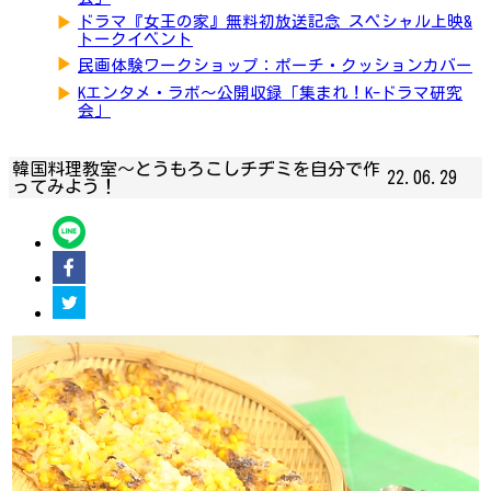
▶
ドラマ『女王の家』無料初放送記念 スペシャル上映&
トークイベント
▶
民画体験ワークショップ：ポーチ・クッションカバー
▶
Kエンタメ・ラボ～公開収録「集まれ！K-ドラマ研究
会」
韓国料理教室〜とうもろこしチヂミを自分で作
22.06.29
ってみよう！