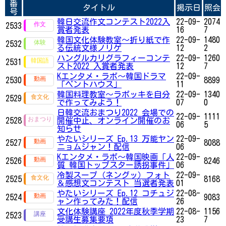
番
タイトル
掲示日
照会
号
韓日交流作文コンテスト2022入
22-09-
2074
2533
賞者発表
16
7
韓国文化体験教室〜折り紙で作
22-09-
1480
2532
る伝統文様ノリゲ
12
2
ハングルカリグラフィーコンテ
22-09-
1260
2531
スト2022 入賞者発表
12
7
Kエンタメ・ラボ～韓国ドラマ
22-09-
2530
8899
「ペントハウス」
11
韓国料理教室〜ラポッキを自分
22-09-
1340
2529
で作ってみよう！
07
0
日韓交流おまつり2022 会場での
22-09-
1111
2528
開催中止、オンライン開催のお
06
5
知らせ
やたいシリーズ Ep.13 万能ヤン
22-09-
2527
8088
ニョムジャン！配信
06
Kエンタメ・ラボ～韓国映画「人
22-09-
2526
8246
質 韓国トップスター誘拐事件」
06
冷製スープ（ネングッ）フォト
22-09-
2525
8168
＆感想文コンテスト 当選者発表
01
やたいシリーズ Ep.12 コチュジ
22-08-
2524
9083
ャン作ってみた！配信
26
文化体験講座 2022年度秋季学期
22-08-
1156
2523
受講生募集要項
23
7