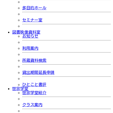
多目的ホール
セミナー室
図書映像資料室
お知らせ
利用案内
所蔵資料検索
貸出期間延長申請
ひとこと書評
世宗学堂
世宗学堂紹介
クラス案内