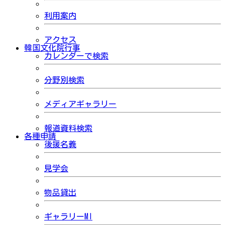
利用案内
アクセス
韓国文化院行事
カレンダーで検索
分野別検索
メディアギャラリー
報道資料検索
各種申請
後援名義
見学会
物品貸出
ギャラリーMI