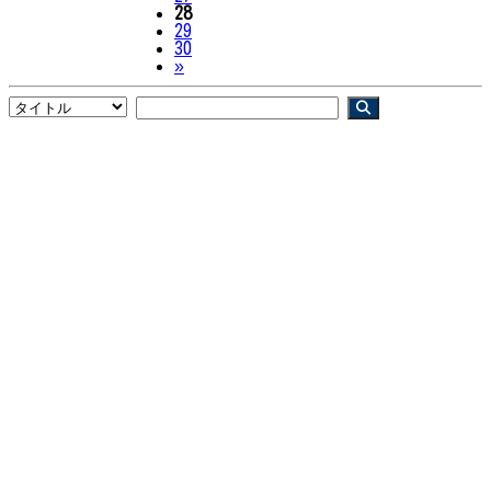
28
29
30
Next
»