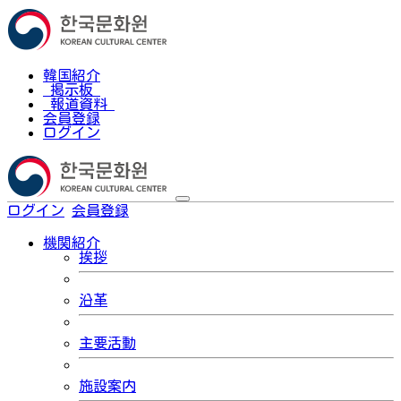
韓国紹介
掲示板
報道資料
会員登録
ログイン
ログイン
会員登録
한국어
機関紹介
挨拶
沿革
主要活動
施設案内