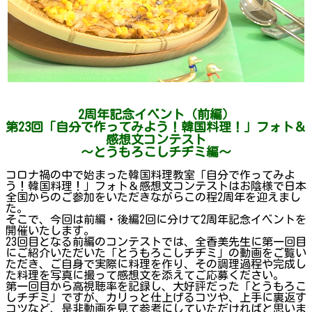
2周年記念イベント（前編）
第23回「自分で作ってみよう！韓国料理！」フォト＆
感想文コンテスト
～とうもろこしチヂミ編～
コロナ禍の中で始まった韓国料理教室「自分で作ってみよ
う！韓国料理！」フォト＆感想文コンテストはお陰様で日本
全国からのご参加をいただきながらこの程2周年を迎えまし
た。
そこで、今回は前編・後編2回に分けて2周年記念イベントを
開催いたします。
23回目となる前編のコンテストでは、全香美先生に第一回目
にご紹介いただいた「とうもろこしチヂミ」の動画をご覧い
ただき、ご自身で実際に料理を作り、その調理過程や完成し
た料理を写真に撮って感想文を添えてご応募ください。
第一回目から高視聴率を記録し、大好評だった「とうもろこ
しチヂミ」ですが、カリっと仕上げるコツや、上手に裏返す
コツなど、是非動画を見て参考にしていただければと思いま