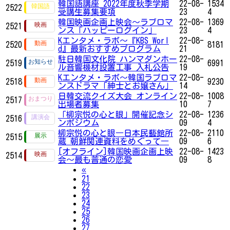
韓国語講座 2022年度秋季学期
22-08-
1534
2522
受講生募集要項
23
4
韓国映画企画上映会～ラブロマ
22-08-
1369
2521
ンス「ハッピーログイン」
23
4
Kエンタメ・ラボ～『KBS Worl
22-08-
2520
8181
d』最新おすすめプログラム
21
駐日韓国文化院 ハンマダンホー
22-08-
2519
6991
ル音響機材設置工事 入札公告
19
Kエンタメ・ラボ～韓国ラブロマ
22-08-
2518
9230
ンスドラマ「紳士とお嬢さん」
14
日韓交流クイズ大会 オンライン
22-08-
1008
2517
出場者募集
10
7
「柳宗悦の心と眼」開催記念シ
22-08-
1236
2516
ンポジウム
09
4
柳宗悦の心と眼―日本民藝館所
22-08-
2110
2515
蔵 朝鮮関連資料をめぐって―
09
6
[オフライン]韓国映画企画上映
22-08-
1423
2514
会～最も普通の恋愛
09
8
Previous
«
21
22
23
24
25
26
27