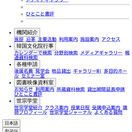
ひとこと書評
機関紹介
挨拶
沿革
主要活動
利用案内
施設案内
アクセス
韓国文化院行事
カレンダーで検索
分野別検索
メディアギャラリー
報
道資料検索
各種申請
後援名義
見学会
物品貸出
ギャラリーMI
多目的ホー
ル
セミナー室
図書映像資料室
お知らせ
利用案内
所蔵資料検索
貸出期間延長申請
ひとこと書評
世宗学堂
世宗学堂紹介
クラス案内
授業日程
受講申込案内
講
師プロフィール
世宗学堂ジャーナル
よくある質問
日本語
한국어