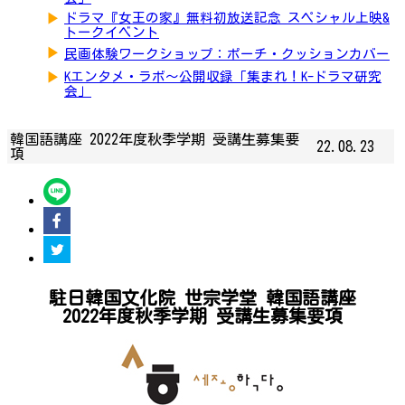
▶
ドラマ『女王の家』無料初放送記念 スペシャル上映&
トークイベント
▶
民画体験ワークショップ：ポーチ・クッションカバー
▶
Kエンタメ・ラボ～公開収録「集まれ！K-ドラマ研究
会」
韓国語講座 2022年度秋季学期 受講生募集要
22.08.23
項
駐日韓国文化院 世宗学堂 韓国語講座
2022年度秋季学期 受講生募集要項