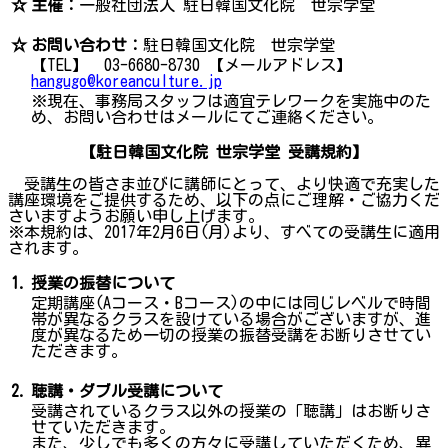
☆
主催：
一般社団法人 駐日韓国文化院 世宗学堂
☆
お問い合わせ：
駐日韓国文化院 世宗学堂
【TEL】 03-6680-8730 【メールアドレス】
hangugo@koreanculture.jp
※現在、事務局スタッフは適宜テレワークを実施中のた
め、お問い合わせはメールにてご連絡ください。
【駐日韓国文化院 世宗学堂 受講規約】
受講生の皆さま並びに講師にとって、より快適で充実した
講座環境をご提供するため、以下の点にご理解・ご協力くだ
さいますようお願い申し上げます。
※本規約は、2017年2月6日(月)より、すべての受講生に適用
されます。
1.
授業の振替について
定期講座(Aコース・Bコース)の中には同じレベルで時間
帯が異なるクラスを設けている場合がございますが、進
度が異なるため一切の授業の振替受講をお断りさせてい
ただきます。
2.
聴講・ダブル受講について
受講されているクラス以外の授業の「聴講」はお断りさ
せていただきます。
また、少しでも多くの方々に受講していただくため、異