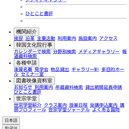
ひとこと書評
機関紹介
挨拶
沿革
主要活動
利用案内
施設案内
アクセス
韓国文化院行事
カレンダーで検索
分野別検索
メディアギャラリー
報
道資料検索
各種申請
後援名義
見学会
物品貸出
ギャラリーMI
多目的ホー
ル
セミナー室
図書映像資料室
お知らせ
利用案内
所蔵資料検索
貸出期間延長申請
ひとこと書評
世宗学堂
世宗学堂紹介
クラス案内
授業日程
受講申込案内
講
師プロフィール
世宗学堂ジャーナル
よくある質問
日本語
한국어