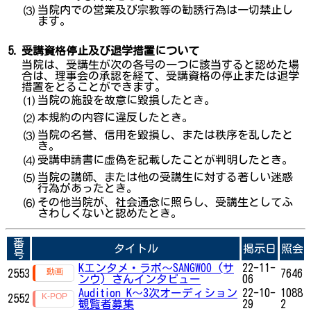
当院内での営業及び宗教等の勧誘行為は一切禁止し
⑶
ます。
5.
受講資格停止及び退学措置について
当院は、受講生が次の各号の一つに該当すると認めた場
合は、理事会の承認を経て、受講資格の停止または退学
措置をとることができます。
当院の施設を故意に毀損したとき。
⑴
本規約の内容に違反したとき。
⑵
当院の名誉、信用を毀損し、または秩序を乱したと
⑶
き。
受講申請書に虚偽を記載したことが判明したとき。
⑷
当院の講師、または他の受講生に対する著しい迷惑
⑸
行為があったとき。
その他当院が、社会通念に照らし、受講生としてふ
⑹
さわしくないと認めたとき。
番
タイトル
掲示日
照会
号
Kエンタメ・ラボ～SANGWOO (サ
22-11-
2553
7646
ンウ) さんインタビュー
06
Audition K～​​​​​​​3次オーディション
22-10-
1088
2552
観覧者募集
29
2