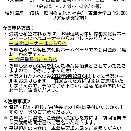
(윤남희 저,이영조 감수/소통)
特別講座
『Q&A 韓国の文化と社会』(東海大学コ
¥2,000
リア語研究室編)
☆お申込方法：
・
受講を希望される方は、お申込期間中に韓国文化院ホー
ムページの応募コーナーからお申し込みください。
➡ 応募コーナーはこちらへ
・
お申込みには韓国文化院ホームページでの会員登録（無
料）が必要です。
➡ 会員登録はこちらへ
・
お申し込みが定員を超えた場合は抽選とさせていただき
ますので、予めご了承ください。
・
当選された方へのみ
2022年9月22日(木)
までに当選メー
ルをお送りします。 落選された方には別途ご連絡いた
しませんので、予めご了承下さい。当落確認のお問い合
わせはご遠慮ください。
＜注意事項＞
＊
電話・FAX・直接ご来院等での申請は受付いたしかねま
すので、予めご了承ください。
＊
お申込・抽選後、ご受講が決定した方には、初回授業時
に受講規約同意書へご署名いただきます。
＊
受講規約の内容は、本募集要項末尾をご参照ください。