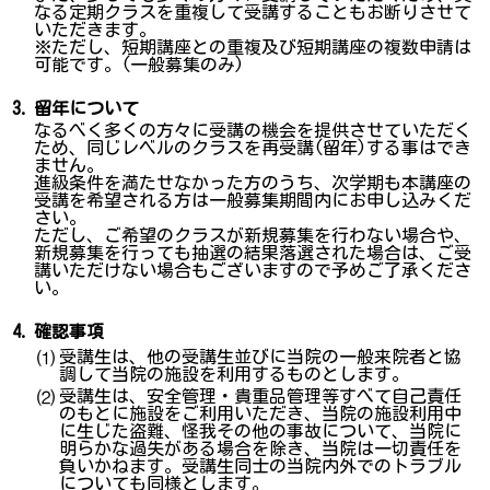
なる定期クラスを重複して受講することもお断りさせて
いただきます。
※ただし、短期講座との重複及び短期講座の複数申請は
可能です。(一般募集のみ)
3.
留年について
なるべく多くの方々に受講の機会を提供させていただく
ため、同じレベルのクラスを再受講(留年)する事はでき
ません。
進級条件を満たせなかった方のうち、次学期も本講座の
受講を希望される方は一般募集期間内にお申し込みくだ
さい。
ただし、ご希望のクラスが新規募集を行わない場合や、
新規募集を行っても抽選の結果落選された場合は、ご受
講いただけない場合もございますので予めご了承くださ
い。
4.
確認事項
受講生は、他の受講生並びに当院の一般来院者と協
⑴
調して当院の施設を利用するものとします。
受講生は、安全管理・貴重品管理等すべて自己責任
⑵
のもとに施設をご利用いただき、当院の施設利用中
に生じた盗難、怪我その他の事故について、当院に
明らかな過失がある場合を除き、当院は一切責任を
負いかねます。受講生同士の当院内外でのトラブル
についても同様とします。