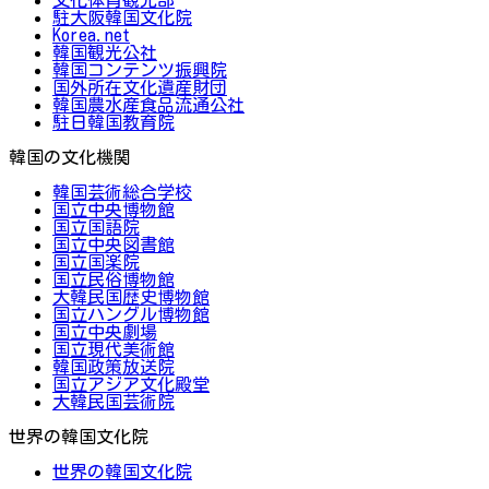
駐大阪韓国文化院
Korea.net
韓国観光公社
韓国コンテンツ振興院
国外所在文化遺産財団
韓国農水産食品流通公社
駐日韓国教育院
韓国の文化機関
韓国芸術総合学校
国立中央博物館
国立国語院
国立中央図書館
国立国楽院
国立民俗博物館
大韓民国歴史博物館
国立ハングル博物館
国立中央劇場
国立現代美術館
韓国政策放送院
国立アジア文化殿堂
大韓民国芸術院
世界の韓国文化院
世界の韓国文化院