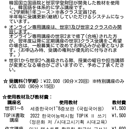
韓国国立国語院と世宗学堂財団が開発した教材を使用
し、韓国語を体系的に学ぶ講座です。
＜2学期制1年コース＞※各クラス定員12名
半年毎に受講更新(継続)していただけるシステムになっ
ています。
＊
オンライン専用講座は、世宗1及び世宗２クラスのみ開
設します。
オンライン専用講座の世宗2まで修了(合格)された方
が、翌年度以降に定期講座の世宗3クラス受講をご希望
の場合は、一般募集にて改めてお申込みが必要となりま
す。(お申込み時、受講の権利が優先的に付与されま
す。)
＊
世宗1から世宗2へ進級される際、授業の曜日や担当講師
が変更となる場合がございますので、予めご了承くださ
い。
☆
受講料(1学期)：
¥32,000（90分×20回）※特別講座のみ
¥20,000（90分×15回）
☆使用教材及び教材費：
講座名
使用教材
教材費
世宗1～8
¥1,500
세종한국어1~8증보판（국립국어원）
TOPIK書取
¥1,500
2022 한국어능력시험 TOPIK Ⅱ 쓰기
講座
（정은화 저 /시대고시기획 시대교육）
作文講座
¥1,600
읽기 텍스트를 활용한 한국어 글쓰기