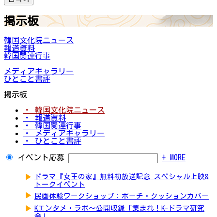
掲示板
韓国文化院ニュース
報道資料
韓国関連行事
メディアギャラリー
ひとこと書評
掲示板
・ 韓国文化院ニュース
・ 報道資料
・ 韓国関連行事
・ メディアギャラリー
・ ひとこと書評
イベント応募
+ MORE
▶
ドラマ『女王の家』無料初放送記念 スペシャル上映&
トークイベント
▶
民画体験ワークショップ：ポーチ・クッションカバー
▶
Kエンタメ・ラボ～公開収録「集まれ！K-ドラマ研究
会」