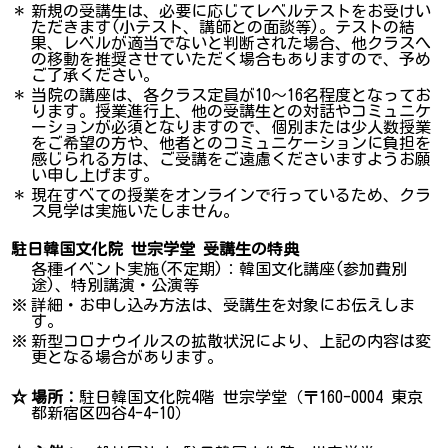
＊
新規の受講生は、必要に応じてレベルテストをお受けい
ただきます(小テスト、講師との面談等)。テストの結
果、レベルが適当でないと判断された場合、他クラスへ
の移動を推奨させていただく場合もありますので、予め
ご了承ください。
＊
当院の講座は、各クラス定員が10～16名程度となってお
ります。授業進行上、他の受講生との対話やコミュニケ
ーションが必須となりますので、個別または少人数授業
をご希望の方や、他者とのコミュニケーションに負担を
感じられる方は、ご受講をご遠慮くださいますようお願
い申し上げます。
＊
現在すべての授業をオンラインで行っているため、クラ
ス見学は実施いたしません。
駐日韓国文化院 世宗学堂 受講生の特典
各種イベント実施(不定期)：韓国文化講座(参加費別
途)、特別講演・公演等
※
詳細・お申し込み方法は、受講生を対象にお伝えしま
す。
※
新型コロナウイルスの拡散状況により、上記の内容は変
更となる場合があります。
☆
場所：
駐日韓国文化院4階 世宗学堂（〒160-0004 東京
都新宿区四谷4-4-10）