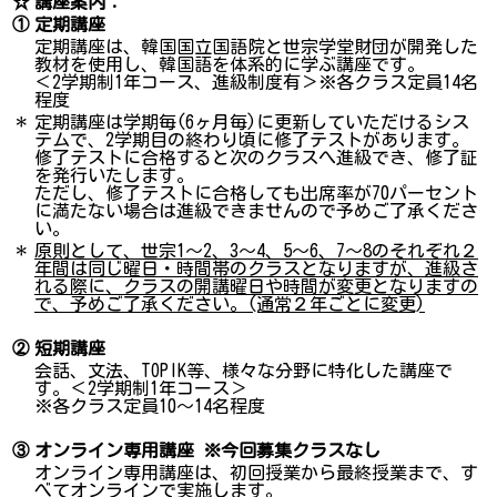
☆
講座案内：
①
定期講座
定期講座は、韓国国立国語院と世宗学堂財団が開発した
教材を使用し、韓国語を体系的に学ぶ講座です。
＜2学期制1年コース、進級制度有＞※各クラス定員14名
程度
＊
定期講座は学期毎(6ヶ月毎)に更新していただけるシス
テムで、2学期目の終わり頃に修了テストがあります。
修了テストに合格すると次のクラスへ進級でき、修了証
を発行いたします。
ただし、修了テストに合格しても出席率が70パーセント
に満たない場合は進級できませんので予めご了承くださ
い。
＊
原則として、世宗1～2、3～4、5～6、7～8のそれぞれ２
年間は同じ曜日・時間帯のクラスとなりますが、進級さ
れる際に、クラスの開講曜日や時間が変更となりますの
で、予めご了承ください。(通常２年ごとに変更)
②
短期講座
会話、文法、TOPIK等、様々な分野に特化した講座で
す。＜2学期制1年コース＞
※各クラス定員10～14名程度
③
オンライン専用講座 ※今回募集クラスなし
オンライン専用講座は、初回授業から最終授業まで、す
べてオンラインで実施します。