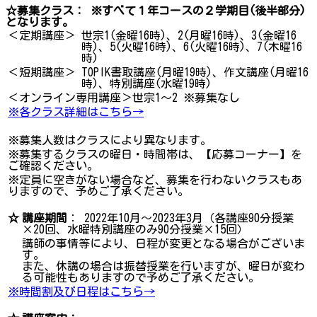
☆募集クラス： ※すべて１年コースの２学期目(後半部分)
となります。
＜定期講座＞
世宗1(金曜16時)、2(月曜16時)、3(金曜16
時)、5(火曜16時)、6(火曜16時)、7(木曜16
時)
＜短期講座＞
TOPIK書取講座(月曜19時)、作文講座(月曜16
時)、特別講座(水曜19時)
＜オンライン専用講座＞世宗1～2 ※募集なし
※各クラス詳細はこちら→
※募集人数はクラスにより異なります。
※募集するクラスの曜日・時間帯は、【応募コーナー】を
ご確認ください。
※定員に空きがない場合など、募集を行わないクラスもあ
りますので、予めご了承ください。
☆
講座期間
： 2022年10月～2023年3月（各講座90分授業
×20回、水曜特別講座のみ90分授業×15回）
講師の事情等により、日程が変更となる場合がございま
す。
また、休講の場合は振替授業を行いますが、曜日が変わ
る可能性もありますので予めご了承ください。
※時間割及び日程はこちら→