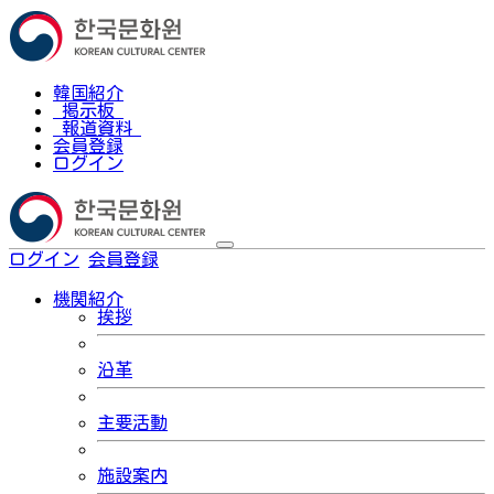
韓国紹介
掲示板
報道資料
会員登録
ログイン
ログイン
会員登録
한국어
機関紹介
挨拶
沿革
主要活動
施設案内