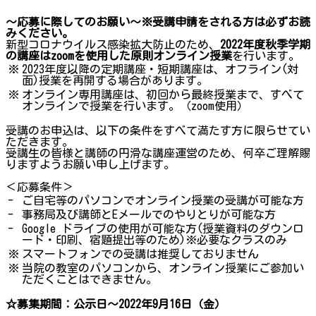
～応募に際してのお願い～※受講申請をされる方は必ずお読
みください。
新型コロナウイルス感染拡大防止のため、
2022年度秋季学期
の講座はzoomを使用した原則オンライン授業
を行います。
※
2023年度以降の定期講座・短期講座は、オフライン(対
面)授業を再開する場合があります。
※
オンライン専用講座は、初回から最終授業まで、すべて
オンラインで授業を行います。（zoom使用）
受講のお申込は、以下の条件をすべて満たす方に限らせてい
ただきます。
受講生の皆様と講師の円滑な講座運営のため、何卒ご理解賜
りますようお願い申し上げます。
＜応募条件＞
-
ご自宅等のパソコンでオンライン授業の受講が可能な方
-
事務局及び講師とEメールでのやりとりが可能な方
-
Google ドライブの使用が可能な方(授業資料のダウンロ
ード・印刷、宿題提出等のため)※必要なクラスのみ
※
スマートフォンでの受講は推奨しておりません
※
当院の教室のパソコンから、オンライン授業にご参加い
ただくことはできません。
☆募集期間：公示日～2022年9月16日（金）