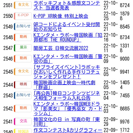
ラポッキフォト＆感想文コンテ
22-10-
2551
8724
スト 当選者発表
27
22-10-
1879
2550
K-POP XR映像 特別上映会
25
8
QRコードによるイベント受付開
22-10-
2549
8545
始のお知らせ
21
Kエンタメ・ラボ～韓国映画「犯
22-10-
2548
8734
罪都市 THE ROUNDUP」
16
22-10-
1331
2547
閨房工芸 日韓交流展2022
11
8
Kエンタメ・ラボ～韓国映画「警
22-10-
2546
9000
官の血」
09
[サプライズイベント]ラポッキ
22-10-
2545
がおいしく作れる手作りコチュ
9941
05
ジャンをプレゼント！
韓国映画企画上映会～時代劇
22-10-
1405
2544
「群盗」
05
4
[再公告]韓日コンテンツビジネ
22-10-
2543
7455
ス相生フォーラム入札公告
04
Kエンタメ・ラボ～韓国WEBドラ
22-10-
2542
マ「影美女」「優秀巫女 カ・ド
8685
03
ゥシム」
韓国文化の日 in 写真の町「東
22-09-
2541
9976
川町」
29
作文コンテスト&カリグラフィー
22-09-
1712
2540