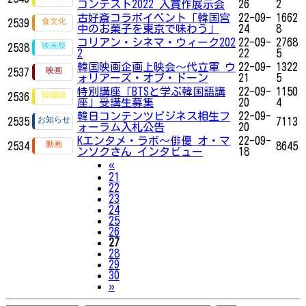
コンテスト2022 入賞作展示会
26
2
古好斎コラボイベント「韓国宮
22-09-
1662
2539
中のお菓子を東京で味わう」
24
8
コリアン・シネマ・ウィーク202
22-09-
2768
2538
2
22
5
韓国映画企画上映会～代立軍 ウ
22-09-
1322
2537
ォリアーズ・オブ・ドーン
21
5
特別講座「BTSと学ぶ韓国語講
22-09-
1150
2536
座」受講生募集
20
4
韓日コンテンツビジネス相生フ
22-09-
2535
7113
ォーラム入札公告
20
Kエンタメ・ラボ～俳優 オ・マ
22-09-
2534
8645
ンソクさん インタビュー
18
Previous
«
21
22
23
24
25
26
27
28
29
30
Next
»