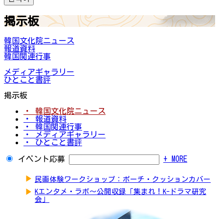
掲示板
韓国文化院ニュース
報道資料
韓国関連行事
メディアギャラリー
ひとこと書評
掲示板
・ 韓国文化院ニュース
・ 報道資料
・ 韓国関連行事
・ メディアギャラリー
・ ひとこと書評
イベント応募
+ MORE
▶
民画体験ワークショップ：ポーチ・クッションカバー
▶
Kエンタメ・ラボ～公開収録「集まれ！K-ドラマ研究
会」