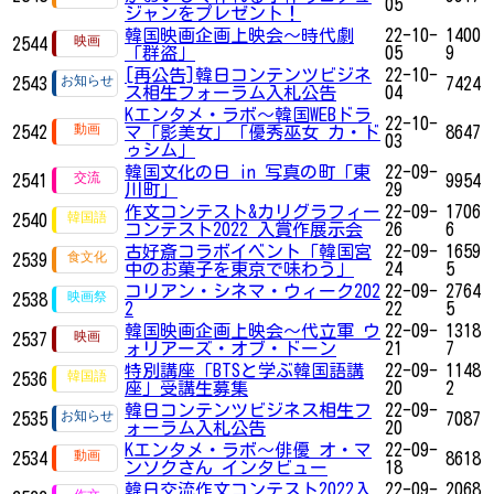
05
ジャンをプレゼント！
韓国映画企画上映会～時代劇
22-10-
1400
2544
「群盗」
05
9
[再公告]韓日コンテンツビジネ
22-10-
2543
7424
ス相生フォーラム入札公告
04
Kエンタメ・ラボ～韓国WEBドラ
22-10-
2542
マ「影美女」「優秀巫女 カ・ド
8647
03
ゥシム」
韓国文化の日 in 写真の町「東
22-09-
2541
9954
川町」
29
作文コンテスト&カリグラフィー
22-09-
1706
2540
コンテスト2022 入賞作展示会
26
6
古好斎コラボイベント「韓国宮
22-09-
1659
2539
中のお菓子を東京で味わう」
24
5
コリアン・シネマ・ウィーク202
22-09-
2764
2538
2
22
5
韓国映画企画上映会～代立軍 ウ
22-09-
1318
2537
ォリアーズ・オブ・ドーン
21
7
特別講座「BTSと学ぶ韓国語講
22-09-
1148
2536
座」受講生募集
20
2
韓日コンテンツビジネス相生フ
22-09-
2535
7087
ォーラム入札公告
20
Kエンタメ・ラボ～俳優 オ・マ
22-09-
2534
8618
ンソクさん インタビュー
18
韓日交流作文コンテスト2022入
22-09-
2068