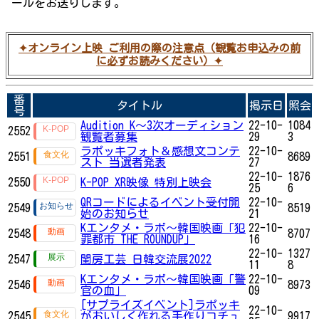
ールをお送りします。
✦オンライン上映 ご利用の際の注意点（観覧お申込みの前
に必ずお読みください）✦
番
タイトル
掲示日
照会
号
Audition K～​​​​​​​3次オーディション
22-10-
1084
2552
観覧者募集
29
3
ラポッキフォト＆感想文コンテ
22-10-
2551
8689
スト 当選者発表
27
22-10-
1876
2550
K-POP XR映像 特別上映会
25
6
QRコードによるイベント受付開
22-10-
2549
8519
始のお知らせ
21
Kエンタメ・ラボ～韓国映画「犯
22-10-
2548
8707
罪都市 THE ROUNDUP」
16
22-10-
1327
2547
閨房工芸 日韓交流展2022
11
8
Kエンタメ・ラボ～韓国映画「警
22-10-
2546
8973
官の血」
09
[サプライズイベント]ラポッキ
22-10-
2545
がおいしく作れる手作りコチュ
9917