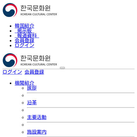
韓国紹介
掲示板
報道資料
会員登録
ログイン
ログイン
会員登録
한국어
機関紹介
挨拶
沿革
主要活動
施設案内