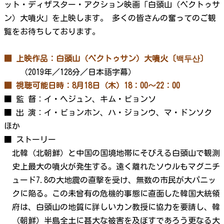
ット・ディザスター・アクション映画「白頭山（ペクトゥサ
ン）大噴火」を上映します。 多くの皆さんの奮ってのご観
覧をお待ちしております。
■ 上映作品：白頭山（ペクトゥサン）大噴火〔백두산〕
（2019年／128分／日本語字幕）
■ 視聴可能日時：8月18日（木）18：00～22：00
■ 監 督：イ・ヘジュン、キム・ビョンソ
■ 出 演：イ・ビョンホン、ハ・ジョンウ、マ・ドンソク
ほか
■ ストーリー
北韓（北朝鮮）と中国の国境地帯にそびえる白頭山で観測
史上最大の噴火が発生する。遠く離れたソウルもマグニチ
ュード7.8の大地震の直撃を受け、無数の市民が大パニッ
クに陥る。この未曾有の危機的事態に直面した韓国大統領
府は、白頭山の地質に詳しいカン教授に協力を要請し、韓
（朝鮮）半島全土に甚大な被害を及ぼすであろう更なる大