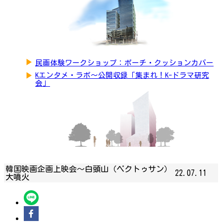
▶
民画体験ワークショップ：ポーチ・クッションカバー
▶
Kエンタメ・ラボ～公開収録「集まれ！K-ドラマ研究
会」
韓国映画企画上映会～白頭山（ペクトゥサン）
22.07.11
大噴火