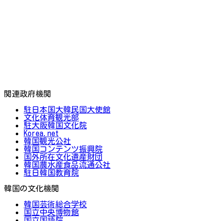
関連政府機関
駐日本国大韓民国大使館
文化体育観光部
駐大阪韓国文化院
Korea.net
韓国観光公社
韓国コンテンツ振興院
国外所在文化遺産財団
韓国農水産食品流通公社
駐日韓国教育院
韓国の文化機関
韓国芸術総合学校
国立中央博物館
国立国語院